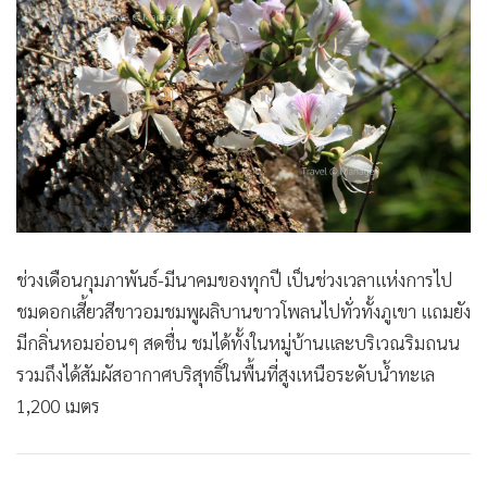
•
เกม
•
วิทยาศาสตร์
•
SMEs
•
หุ้น
•
อินโดจีน
•
กองทุนรวม
•
Celeb Online
•
Factcheck
ช่วงเดือนกุมภาพันธ์-มีนาคมของทุกปี เป็นช่วงเวลาแห่งการไป
•
ญี่ปุ่น
ชมดอกเสี้ยวสีขาวอมชมพูผลิบานขาวโพลนไปทั่วทั้งภูเขา แถมยัง
•
News1
มีกลิ่นหอมอ่อนๆ สดชื่น ชมได้ทั้งในหมู่บ้านและบริเวณริมถนน
•
Gotomanager
รวมถึงได้สัมผัสอากาศบริสุทธิ์ในพื้นที่สูงเหนือระดับน้ำทะเล
1,200 เมตร