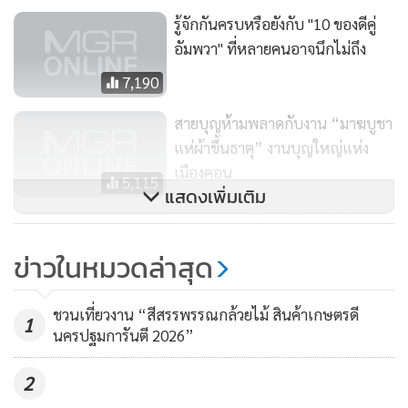
รู้จักกันครบหรือยังกับ "10 ของดีคู่
อัมพวา" ที่หลายคนอาจนึกไม่ถึง
7,190
สายบุญห้ามพลาดกับงาน “มาฆบูชา
แห่ผ้าขึ้นธาตุ” งานบุญใหญ่แห่ง
เมืองคอน
5,115
แสดงเพิ่มเติม
ททท.กาญจน์โพสต์เตือนภัยนักท่อง
เที่ยวตรวจสอบก่อนโอน ป้องกันการ
ข่าวในหมวดล่าสุด
ถูกหลอก
2,027
ชวนเที่ยวงาน “สีสรรพรรณกล้วยไม้ สินค้าเกษตรดี
1
นครปฐมการันตี 2026”
2