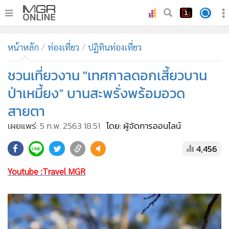
•
หน้าหลัก
หน้าหลัก
ท่องเที่ยว
ปฏิทินท่องเที่ยว
•
ทันเหตุการณ์
•
ชวนเที่ยวงาน "เทศกาลดอกเสี้ยวบาน
ภาคใต้
•
ภูมิภาค
ป่าเหมี้ยง” บานสะพรั่งพร้อมอวด
•
Online Section
สายตา
•
บันเทิง
เผยแพร่:
5 ก.พ. 2563 18:51
โดย: ผู้จัดการออนไลน์
•
ผู้จัดการรายวัน
4,456
•
คอลัมนิสต์
•
ละคร
Youtube :Travel MGR
•
CbizReview
•
Cyber BIZ
•
ผู้จัดกวน