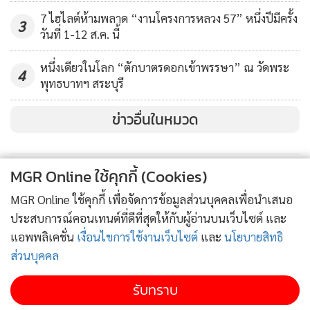
สำหรับดอกเสี้ยวป่า เป็นดอกไม้พื้นเมือง ลักษณะดอกจะมีสีขาว
7 ไฮไลต์ห้ามพลาด “งานโครงการหลวง 57” หนึ่งปีมีครั้ง
3
มี 5 กลีบ มีแต้มสีชมพูที่กลีบใหญ่ ขึ้นบนภูเขาที่มีระดับความสูง
วันที่ 1-12 ส.ค. นี้
1,000 เมตรขึ้นไป มีขึ้นมากที่สุดที่ บ้านป่าเหมี้ยง ต.แจ้ซ้อน
อ.เมืองปาน จ.ลำปาง ซึ่งในทุกปีจะมีเทศกาลดอกเสี้ยวบานให้ไป
หนึ่งเดียวในโลก “ตักบาตรดอกเข้าพรรษา” ณ วัดพระ
4
พุทธบาทฯ สระบุรี
ชมความงดงามของดอกไม้สวยๆ ในบรรยากาศดีๆ
ข่าวอื่นในหมวด
สอบถามรายละเอียดเพิ่มเติมได้ที่
ผู้ใหญ่บ้านชาญชัย
08-4894-
9122 และ
ประธานกลุ่มโฮมสเตย์บ้านป่าเหมี้ยง
08-5706-7539
MGR Online ใช้คุกกี้ (Cookies)
MGR Online ใช้คุกกี้ เพื่อจัดการข้อมูลส่วนบุคคลเพื่อนำเสนอ
สามารถส่งข้อมูลข่าวสารด้านการท่องเที่ยว-อาหารมาได้ที่ กอง
ประสบการณ์คอนเทนต์ที่ดีที่สุดให้กับผู้อ่านบนเว็บไซต์ และ
บก.ข่าวท่องเที่ยว แฟกซ์ 0-2629-4467 อีเมล์
แอพพลิเคชั่น
เงื่อนไขการใช้งานเว็บไซต์
และ
นโยบายสิทธิ
travel_astvmgr@hotmail.com หรือติดตามเพิ่มเติมได้ที่
ส่วนบุคคล
Facebook :Travel @ Manager
รับทราบ
Travel MGR