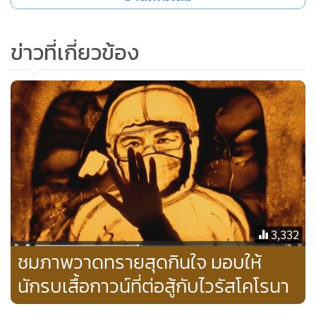
โดยนอกเหนือจากยลโฉมความสวยงามของดอกเสี้ยวแล้ว ยังมี
ข่าวที่เกี่ยวข้อง
ชุมชนป่าเหมี้ยงที่อยู่ใกล้เคียงกับจุดชมวิว ที่มีเอกลักษณ์และ
ดำรงวิถีชีวิตที่เรียบง่าย มีสิ่งที่น่าสนใจมากมายได้แก่ ผลิตภัณฑ์
ชุมชนหมอนใบเมี่ยง ชาใบเมี่ยง กาแฟกระบอกไม้ไผ่ ยำใบเมี่ยง
รวมไปถึงมีโฮมสเตย์น่ารักๆริมแม่น้ำท่ามกลางอากาศเย็นสบาย
ตลอดทั้งปี
3,332
ชมภาพวาดทรายสุดกินใจ มอบให้
นักรบเสื้อกาวน์ที่ต่อสู้กับไวรัสโคโรนา