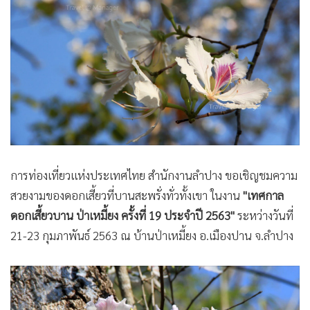
•
Good health & Well-being
•
Green Innovation & SD
•
Management & HR
•
MGR Live
•
Infographic
•
การเมือง
•
ท่องเที่ยว
•
กีฬา
•
ต่างประเทศ
การท่องเที่ยวแห่งประเทศไทย สำนักงานลำปาง ขอเชิญชมความ
•
Special Scoop
สวยงามของดอกเสี้ยวที่บานสะพรั่งทั่วทั้งเขา ในงาน
"เทศกาล
•
เศรษฐกิจ-ธุรกิจ
ดอกเสี้ยวบาน ป่าเหมี้ยง ครั้งที่ 19 ประจำปี 2563"
ระหว่างวันที่
21-23 กุมภาพันธ์ 2563 ณ บ้านป่าเหมี้ยง อ.เมืองปาน จ.ลำปาง
•
จีน
•
ชุมชน-คุณภาพชีวิต
•
อาชญากรรม
•
Motoring