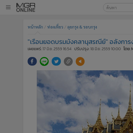
เลือกเครื่องมือท
•
หน้าหลัก
หน้าหลัก
ท่องเที่ยว
ลุยกรุง & รอบกรุง
ค้นหา
•
ทันเหตุการณ์
Google
•
ภาคใต้
"เรือนยอดบรมมังคลานุสรณีย์" อลังการง
•
ภูมิภาค
MGR Onl
เผยแพร่:
17 มิ.ย. 2559 16:54
ปรับปรุง:
18 มิ.ย. 2559 10:00
โดย:
•
Online Section
ค้นหาขั
•
บันเทิง
•
ผู้จัดการรายวัน
•
คอลัมนิสต์
•
ละคร
•
CbizReview
•
Cyber BIZ
•
ผู้จัดกวน
•
Good health & Well-being
•
Green Innovation & SD