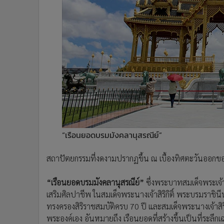
•
Management & HR
•
MGR Live
•
Infographic
•
การเมือง
•
ท่องเที่ยว
•
กีฬา
•
ต่างประเทศ
•
Special Scoop
•
เศรษฐกิจ-ธุรกิจ
•
จีน
“เรือนยอดบรมมังคลานุสรณีย์”
•
ชุมชน-คุณภาพชีวิต
•
อาชญากรรม
สถาปัตยกรรมที่งดงามปรากฏขึ้น ณ เบื้องทิศตะวันออกของ พ
•
Motoring
•
เกม
“เรือนยอดบรมมังคลานุสรณีย์”
ซึ่งพระบาทสมเด็จพระเจ้า
•
วิทยาศาสตร์
เสริมศิลปาชีพ ในสมเด็จพระนางเจ้าสิริกิติ์ พระบรมราชิ
•
SMEs
ทรงครองสิริราชสมบัติครบ 70 ปี และสมเด็จพระนางเจ้
พระองค์เอง อันหมายถึง เรือนยอดที่สร้างขึ้นเป็นที่ระลึก
•
หุ้น