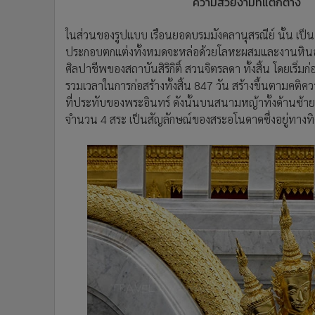
ความสวยงามที่แตกต่าง
ในส่วนของรูปแบบ เรือนยอดบรมมังคลานุสรณีย์ นั้น เป็นอ
ประกอบตกแต่งทั้งหมดจะหล่อด้วยโลหะผสมและงานหินอ่อ
ศิลปาชีพของสถาบันสิริกิติ์ สวนจิตรลดา ทั้งสิ้น โดยเริ่ม
รวมเวลาในการก่อสร้างทั้งสิ้น 847 วัน สร้างขึ้นตามคติควา
ที่ประทับของพระอินทร์ ดังนั้นบนสนามหญ้าทั้งด้านซ้าย
จำนวน 4 สระ เป็นสัญลักษณ์ของสระอโนดาดซึ่งอยู่ทางทิศท