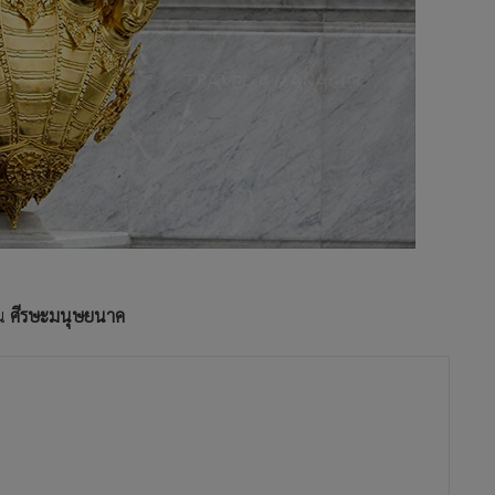
็น
ศีรษะมนุษยนาค