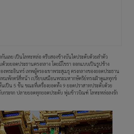
ำกันเลย เป็นโลหะหล่อ ครีบสองข้างบันไดประดับด้วยลำตัว
กอบด้วยยอดประธานตรงกลาง โดยมีไขรา ออกแบบเป็นรูปช้าง
ทรงของพระอินทร์ เทพผู้ครองเขาพระสุเมรุ ตรงกลางของยอดประธาน
ักตร์สี่หน้า เปรียบเสมือนพระมหากษัตริย์ทรงเฝ้าดูแลทุกข์
่นเป็น 5 ชั้น ขณะที่เครื่องยอดทั้ง 9 ยอดปราสาทประดับด้วย
ับกระจก ปลายยอดทุกยอดประดับ พุ่มข้าวบิณฑ์ โลหะหล่อลงรัก