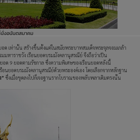
ี่นั่งอนันตสมาคม
อด เท่านั้น สร้างขึ้นตั้งแต่ในสมัยพระบาทสมเด็จพระจุลจอมเกล้า
ะบรมมหาราชวัง เรือนยอดบรมมังคลานุสรณีย์ จึงถือว่าเป็น
นยอด 9 ยอดตามรัชกาล ซึ่งความพิเศษของเรือนยอดหลังนี้
างเรือนยอดบรมมังคลานุสรณีย์ด้วยพระองค์เอง โดยเลือกจากหลักฐาน
ง”
ซึ่งเมื่อขุดลงไปก็เจอฐานรากโบราณของพลับพลาเดิมตรงนั้น