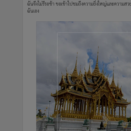
ฉันจึงไม่รีรอช้า ขอเข้าไปชมถึงความยิ่งใหญ่และความ
•
อินโดจีน
ฉันเอง
•
กองทุนรวม
•
Celeb Online
•
Factcheck
•
ญี่ปุ่น
•
News1
•
Gotomanager