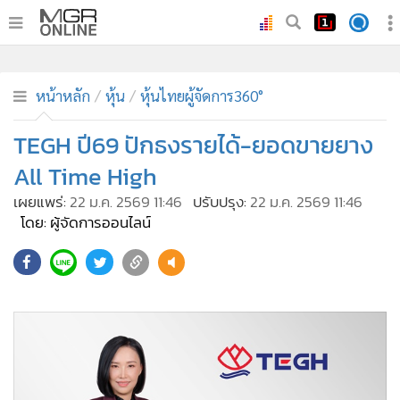
•
หน้าหลัก
•
ทันเหตุการณ์
หน้าหลัก
หุ้น
หุ้นไทยผู้จัดการ360°
•
ภาคใต้
TEGH ปี69 ปักธงรายได้-ยอดขายยาง
•
ภูมิภาค
All Time High
•
Online Section
เผยแพร่:
22 ม.ค. 2569 11:46
ปรับปรุง:
22 ม.ค. 2569 11:46
•
บันเทิง
โดย: ผู้จัดการออนไลน์
•
ผู้จัดการรายวัน
59
•
คอลัมนิสต์
•
ละคร
•
CbizReview
•
Cyber BIZ
•
ผู้จัดกวน