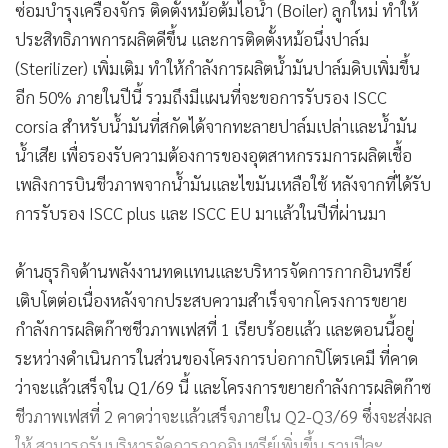
ซ่อมบำรุงเครื่องจักร ติดตั้งหม้อต้มไอน้ำ (Boiler) ลูกใหม่ ทำให้
ประสิทธิภาพการผลิตดีขึ้น และการติดตั้งหม้อนึ่งปาล์ม
(Sterilizer) เพิ่มเติม ทำให้กำลังการผลิตน้ำมันปาล์มดิบเพิ่มขึ้น
อีก 50% ภายในปีนี้ รวมถึงมีแผนที่จะขอการรับรอง ISCC
corsia สำหรับน้ำมันที่สกัดได้จากทะลายปาล์มเปล่าและน้ำมัน
น้ำเสีย เพื่อรองรับความต้องการของอุตสาหกรรมการผลิตเชื้อ
เพลิงการบินชีวภาพจากน้ำมันและไขมันเหลือใช้ หลังจากที่ได้รับ
การรับรอง ISCC plus และ ISCC EU มาแล้วในปีที่ผ่านมา
ด้านธุรกิจด้านพลังงานทดแทนและบริหารจัดการกากอินทรีย์
เติบโตต่อเนื่องหลังจากประสบความสำเร็จจากโครงการขยาย
กำลังการผลิตก๊าซชีวภาพเฟสที่ 1 เรียบร้อยแล้ว และตอนนี้อยู่
ระหว่างดำเนินการในส่วนของโครงการบ่อกากปิโตรเคมี ที่คาด
ว่าจะแล้วเสร็จใน Q1/69 นี้ และโครงการขยายกำลังการผลิตก๊าซ
ชีวภาพเฟสที่ 2 คาดว่าจะแล้วเสร็จภายใน Q2-Q3/69 ซึ่งจะส่งผล
ให้ สามารถรับบริหารจัดการกากอินทรีย์เพิ่มขึ้น รวมปีละ