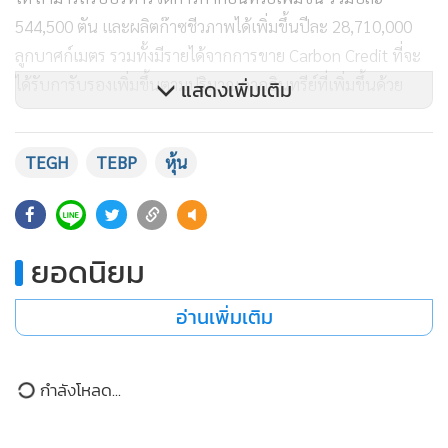
544,500 ตัน และผลิตก๊าซชีวภาพได้เพิ่มขึ้นปีละ 28,710,000
ลูกบาศก์เมตร รวมทั้งมีรายได้จากการขาย Carbon Credit ที่จะ
ได้รับการับรองเพิ่มขึ้นตามปริมาณกากอินทรีย์ที่เพิ่มขึ้นด้วย
แสดงเพิ่มเติม
ส่วนการ Spin-Off บริษัทย่อย “บริษัท ไทยอีสเทิร์น ไบโอ พาว
TEGH
TEBP
หุ้น
เวอร์ จำกัด (มหาชน) (TEBP)” ในการออกและเสนอขายหุ้น
สามัญที่ออกใหม่ต่อประชาชนครั้งแรก (IPO) ปัจจุบันมีความคืบ
59
หน้าตามลำดับ คาดว่าจะสามารถนำหุ้นสามัญเข้าจดทะเบียนใน
ตลาดหลักทรัพย์ เอ็ม เอ ไอ (mai) ภายในปีนี้ เพื่อเสริมสร้างความ
ยอดนิยม
แข็งแกร่งทางการเงินและสร้างการเติบโตทางธุรกิจในอนาคต
อ่านเพิ่มเติม
“ปี 2569 ทิศทางธุรกิจ TEGH มีแนวโน้มเติบโตต่อเนื่อง มีโอกาส
All Time High ทั้งด้านรายได้รวม และยอดขายยางแท่ง และ
กำลังโหลด...
บริษัทฯ จะเดินหน้าสร้างความแข็งแกร่งรอบด้าน ทั้งธุรกิจยาง
ธรรมชาติ น้ำมันปาล์ม และพลังงานทดแทน รวมถึงบริหาร