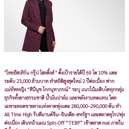
•
Good health & Well-being
•
Green Innovation & SD
•
Management & HR
•
MGR Live
•
Infographic
•
การเมือง
•
ท่องเที่ยว
•
กีฬา
•
ต่างประเทศ
"ไทยอีสเทิร์น กรุ๊ป โฮลดิ้งส์ " ตั้งเป้ารายได้ปี 69 โต 10% แตะ
•
Special Scoop
ระดับ 23,000 ล้านบาท ทำสถิติสูงสุดใหม่ 2 ปีต่อเนื่อง ฟาก
•
เศรษฐกิจ-ธุรกิจ
แม่ทัพหญิง “สินีนุช โกกนุทาภรณ์” ระบุ แนวโน้มเติบโตทุกกลุ่ม
ธุรกิจทั้งยางธรรมชาติ น้ำมันปาล์ม และพลังงานทดแทน โดย
•
จีน
เฉพาะยอดขายยางแท่งคาดพุ่งแตะ 280,000–290,000 ตัน ทำ
•
ชุมชน-คุณภาพชีวิต
All Time High รับดีมานด์จีน–อินเดีย–สหรัฐฯ และตลาดยุโรปพุ่ง
•
อาชญากรรม
ต่อเนื่อง เดินหน้าแผน Spin-Off “TEBP” เข้าตลาด mai ภายใน
•
Motoring