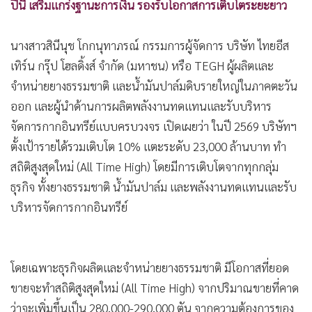
ปีนี้ เสริมแกร่งฐานะการเงิน รองรับโอกาสการเติบโตระยะยาว
•
เกม
•
วิทยาศาสตร์
นางสาวสินีนุช โกกนุทาภรณ์ กรรมการผู้จัดการ บริษัท ไทยอีส
•
SMEs
เทิร์น กรุ๊ป โฮลดิ้งส์ จำกัด (มหาชน) หรือ TEGH ผู้ผลิตและ
•
หุ้น
จำหน่ายยางธรรมชาติ และน้ำมันปาล์มดิบรายใหญ่ในภาคตะวัน
•
อินโดจีน
ออก และผู้นำด้านการผลิตพลังงานทดแทนและรับบริหาร
•
กองทุนรวม
จัดการกากอินทรีย์แบบครบวงจร เปิดเผยว่า ในปี 2569 บริษัทฯ
•
Celeb Online
ตั้งเป้ารายได้รวมเติบโต 10% แตะระดับ 23,000 ล้านบาท ทำ
•
Factcheck
สถิติสูงสุดใหม่ (All Time High) โดยมีการเติบโตจากทุกกลุ่ม
•
ญี่ปุ่น
ธุรกิจ ทั้งยางธรรมชาติ น้ำมันปาล์ม และพลังงานทดแทนและรับ
•
News1
บริหารจัดการกากอินทรีย์
•
Gotomanager
โดยเฉพาะธุรกิจผลิตและจำหน่ายยางธรรมชาติ มีโอกาสที่ยอด
ขายจะทำสถิติสูงสุดใหม่ (All Time High) จากปริมาณขายที่คาด
ว่าจะเพิ่มขึ้นเป็น 280,000-290,000 ตัน จากความต้องการของ