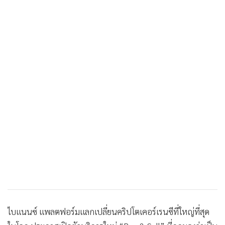
•
เกม
•
วิทยาศาสตร์
•
SMEs
•
หุ้น
•
อินโดจีน
•
กองทุนรวม
•
Celeb Online
•
Factcheck
•
ญี่ปุ่น
•
News1
•
Gotomanager
ไบแนนซ์ แพลตฟอร์มแลกเปลี่ยนคริปโตเคอร์เรนซีที่ใหญ่ที่สุด