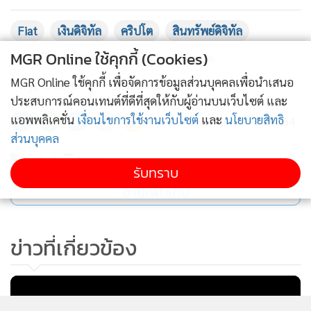
Fiat
เงินดิจิทัล
คริปโต
สินทรัพย์ดิจิทัล
MGR Online ใช้คุกกี้ (Cookies)
ถอนเงิน
สหราชอาณาจักร
Binance
MGR Online ใช้คุกกี้ เพื่อจัดการข้อมูลส่วนบุคคลเพื่อนำเสนอ
Cryptocurrency
Mastercard
ประสบการณ์คอนเทนต์ที่ดีที่สุดให้กับผู้อ่านบนเว็บไซต์ และ
แอพพลิเคชั่น
เงื่อนไขการใช้งานเว็บไซต์
และ
นโยบายสิทธิ
2,054
ส่วนบุคคล
ยอดนิยม
รับทราบ
อ่านเพิ่มเติม
ข่าวที่เกี่ยวข้อง