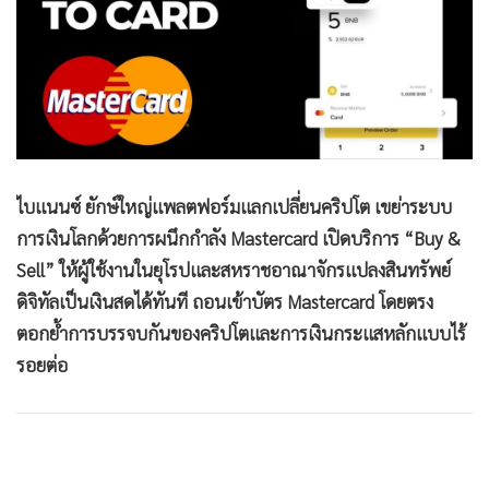
•
Good health & Well-being
•
Green Innovation & SD
•
Management & HR
•
MGR Live
•
Infographic
•
การเมือง
•
ท่องเที่ยว
ไบแนนซ์ ยักษ์ใหญ่แพลตฟอร์มแลกเปลี่ยนคริปโต เขย่าระบบ
•
กีฬา
การเงินโลกด้วยการผนึกกำลัง Mastercard เปิดบริการ “Buy &
Sell” ให้ผู้ใช้งานในยุโรปและสหราชอาณาจักรแปลงสินทรัพย์
•
ต่างประเทศ
ดิจิทัลเป็นเงินสดได้ทันที ถอนเข้าบัตร Mastercard โดยตรง
•
Special Scoop
ตอกย้ำการบรรจบกันของคริปโตและการเงินกระแสหลักแบบไร้
•
เศรษฐกิจ-ธุรกิจ
รอยต่อ
•
จีน
•
ชุมชน-คุณภาพชีวิต
•
อาชญากรรม
•
Motoring