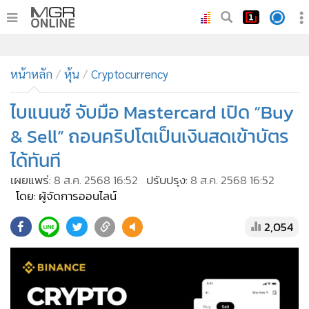
•
หน้าหลัก
•
หน้าหลัก
ทันเหตุการณ์
หุ้น
Cryptocurrency
•
ภาคใต้
ไบแนนซ์ จับมือ Mastercard เปิด “Buy
•
ภูมิภาค
& Sell” ถอนคริปโตเป็นเงินสดเข้าบัตร
•
Online Section
ได้ทันที
•
บันเทิง
เผยแพร่:
8 ส.ค. 2568 16:52
ปรับปรุง:
8 ส.ค. 2568 16:52
•
ผู้จัดการรายวัน
โดย: ผู้จัดการออนไลน์
•
คอลัมนิสต์
•
ละคร
2,054
•
CbizReview
•
Cyber BIZ
•
ผู้จัดกวน