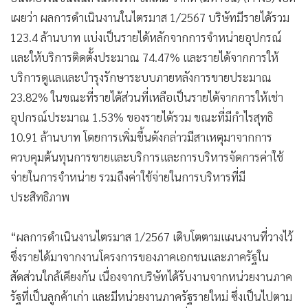
•
เกม
เผยว่า ผลการดำเนินงานในไตรมาส 1/2567 บริษัทมีรายได้รวม
•
วิทยาศาสตร์
123.4 ล้านบาท แบ่งเป็นรายได้หลักจากการจำหน่ายอุปกรณ์
•
SMEs
และให้บริการติดตั้งประมาณ 74.47% และรายได้จากการให้
•
หุ้น
บริการดูแลและบำรุงรักษาระบบภายหลังการขายประมาณ
•
อินโดจีน
23.82% ในขณะที่รายได้ส่วนที่เหลือเป็นรายได้จากการให้เช่า
อุปกรณ์ประมาณ 1.53% ของรายได้รวม ขณะที่มีกำไรสุทธิ
•
กองทุนรวม
10.91 ล้านบาท โดยการเพิ่มขึ้นดังกล่าวมีสาเหตุมาจากการ
•
Celeb Online
ควบคุมต้นทุนการขายและบริการและการบริหารจัดการค่าใช้
•
Factcheck
จ่ายในการจำหน่าย รวมถึงค่าใช้จ่ายในการบริหารที่มี
•
ญี่ปุ่น
ประสิทธิภาพ
•
News1
•
Gotomanager
“ผลการดำเนินงานไตรมาส 1/2567 เติบโตตามแผนงานที่วางไว้
ซึ่งรายได้มาจากงานโครงการของภาคเอกชนและภาครัฐใน
สัดส่วนใกล้เคียงกัน เนื่องจากบริษัทได้รับงานจากหน่วยงานภาค
รัฐที่เป็นลูกค้าเก่า และมีหน่วยงานภาครัฐรายใหม่ ซึ่งเป็นไปตาม