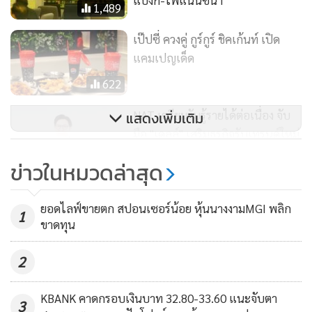
แบงก์-ไฟแนนซ์นำ
1,489
เป๊ปซี่ ควงคู่ กูร์กูร์ ชิคเก้นท์ เปิด
แคมเปญเด็ด
622
NAT เตรียมรับรู้รายได้ต่อเนื่อง จับ
แสดงเพิ่มเติม
มือ "เดลล์" เสริมธุรกิจรับเทรนด์ใหม่
120
ข่าวในหมวดล่าสุด
ยอดไลฟ์ขายตก สปอนเซอร์น้อย หุ้นนางงามMGI พลิก
1
ขาดทุน
2
KBANK คาดกรอบเงินบาท 32.80-33.60 แนะจับตา
3