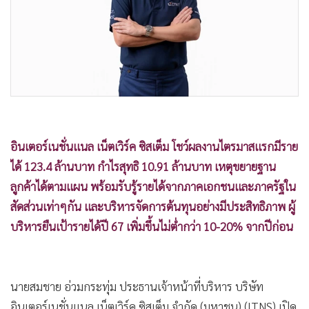
•
Good health & Well-being
•
Green Innovation & SD
•
Management & HR
•
MGR Live
•
Infographic
•
การเมือง
•
ท่องเที่ยว
อินเตอร์เนชั่นแนล เน็ตเวิร์ค ซิสเต็ม โชว์ผลงานไตรมาสแรกมีราย
•
กีฬา
ได้ 123.4 ล้านบาท กำไรสุทธิ 10.91 ล้านบาท เหตุขยายฐาน
•
ต่างประเทศ
ลูกค้าได้ตามแผน พร้อมรับรู้รายได้จากภาคเอกชนและภาครัฐใน
•
Special Scoop
สัดส่วนเท่าๆกัน และบริหารจัดการต้นทุนอย่างมีประสิทธิภาพ ผู้
•
เศรษฐกิจ-ธุรกิจ
บริหารยืนเป้ารายได้ปี 67 เพิ่มขึ้นไม่ต่ำกว่า 10-20% จากปีก่อน
•
จีน
•
ชุมชน-คุณภาพชีวิต
•
อาชญากรรม
นายสมชาย อ่วมกระทุ่ม ประธานเจ้าหน้าที่บริหาร บริษัท
•
Motoring
อินเตอร์เนชั่นแนล เน็ตเวิร์ค ซิสเต็ม จำกัด (มหาชน) (ITNS) เปิด