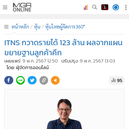
•
หน้าหลัก
หน้าหลัก
หุ้น
หุ้นไทยผู้จัดการ360°
•
ทันเหตุการณ์
•
ITNS กวาดรายได้ 123 ล้าน ผลจากแผน
ภาคใต้
•
ภูมิภาค
ขยายฐานลูกค้าคึก
•
Online Section
เผยแพร่:
9 พ.ค. 2567 12:50
ปรับปรุง:
9 พ.ค. 2567 13:03
•
บันเทิง
โดย: ผู้จัดการออนไลน์
•
ผู้จัดการรายวัน
95
•
คอลัมนิสต์
•
ละคร
•
CbizReview
•
Cyber BIZ
•
ผู้จัดกวน