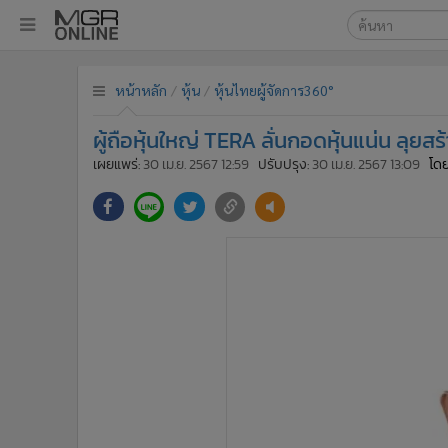
เลือกเครื่องมือท
•
หน้าหลัก
หน้าหลัก
หุ้น
หุ้นไทยผู้จัดการ360°
ค้นหา
•
ทันเหตุการณ์
Google
•
ภาคใต้
ผู้ถือหุ้นใหญ่ TERA ลั่นกอดหุ้นแน่น ลุย
•
ภูมิภาค
MGR Onl
เผยแพร่:
30 เม.ย. 2567 12:59
ปรับปรุง:
30 เม.ย. 2567 13:09
โดย
•
Online Section
ค้นหาขั
•
บันเทิง
•
ผู้จัดการรายวัน
•
คอลัมนิสต์
•
ละคร
•
CbizReview
•
Cyber BIZ
•
ผู้จัดกวน
•
Good health & Well-being
•
Green Innovation & SD