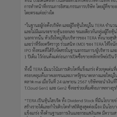
ทั้งนี้ ประเด็นดังกล่าวไม่ส่งผลกระทบต่อบริษัท เนื่องจ
การทำหน้าที่กรรมการอิสระ/กรรมการบริษัท โดยผู้ที่ขายอ
โดยตรงแต่อย่างใด
“ในฐานะผู้ก่อตั้งบริษัท และผู้ถือหุ้นใหญ่ใน TERA จำนวน
และไม่มีแผนจะขายหุ้นออกเลย ขณะเดียวกันกลุ่มผู้ถือหุ้น
นอกจากนั้น หัวเรือใหญ่ทีมบริหารของ TERA ทั้งนายสุรสิ
และว่าที่ร้อยตรีศราวุธ ร่วมสนิท (MD) ของ TERA ให้ใจน
IPO ทั้งหมดที่ได้รับจัดสรรในฐานะกรรมการ/ผู้บริหาร และห
1 ปีเต็ม ไว้ก่อนตั้งแต่ก่อนการเปิดซื้อขายหลักทรัพย์เป็น
ทั้งนี้ TERA มีแนวโน้มการเติบโตที่แข็งแกร่ง ด้วยจุดเด่นท
ครอบคลุมทั้งภาคเอกชนและภาครัฐขนาดกลางและใหญ่ในหล
ตลาด mai เมื่อวันที่ 24 เมษายน 2567 บริษัทจะนำเงิน
T.Cloud Gen1 และ Gen2 ซึ่งจะช่วยเพิ่มศักยภาพทางธุ
“TERA เป็นหุ้นไฮบริด ทั้ง Dividend Stock ที่มีนโยบายจ
สร้างรายได้และกำไรเติบโตทำสถิติสูงสุดต่อเนื่อง มีนโยบา
แข็งแกร่ง ทั้งด้านฐานะการเงินและกระแสเงินสด มีควา