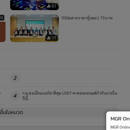
83
20
TERAเคาะราคาหุ้นละ1.75บาท
77
2
น
ก.ล.ต.ผนึกแบงก์ชาติคุม USDT คาดออกเกณฑ์กำกับภายใน
4
ปีนี้
วอื่นในหมวด
MGR Onli
MGR Online 