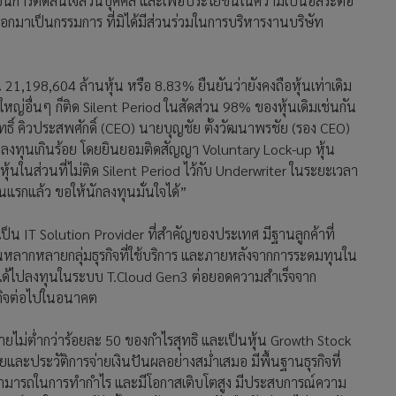
ากเป็นการตัดสินใจส่วนบุคคล และเพื่อประโยชน์ในความเป็นอิสระต่อ
อกมาเป็นกรรมการ ที่มิได้มีส่วนร่วมในการบริหารงานบริษัท
 21,198,604 ล้านหุ้น หรือ 8.83% ยืนยันว่ายังคงถือหุ้นเท่าเดิม
ใหญ่อื่นๆ ก็ติด Silent Period ในสัดส่วน 98% ของหุ้นเดิมเช่นกัน
ทธิ์ คิวประสพศักดิ์ (CEO) นายบุญชัย ตั้งวัฒนาพรชัย (รอง CEO)
ักลงทุนเกินร้อย โดยยินยอมติดสัญญา Voluntary Lock-up หุ้น
ุ้นในส่วนที่ไม่ติด Silent Period ไว้กับ Underwriter ในระยะเวลา
วันแรกแล้ว ขอให้นักลงทุนมั่นใจได้”
ี่เป็น IT Solution Provider ที่สำคัญของประเทศ มีฐานลูกค้าที่
ากหลายกลุ่มธุรกิจที่ใช้บริการ และภายหลังจากการระดมทุนใน
ที่ได้ไปลงทุนในระบบ T.Cloud Gen3 ต่อยอดความสำเร็จจาก
รกิจต่อไปในอนาคต
่ายไม่ต่ำกว่าร้อยละ 50 ของกำไรสุทธิ และเป็นหุ้น Growth Stock
ยและประวัติการจ่ายเงินปันผลอย่างสม่ำเสมอ มีพื้นฐานธุรกิจที่
มสามารถในการทำกำไร และมีโอกาสเติบโตสูง มีประสบการณ์ความ