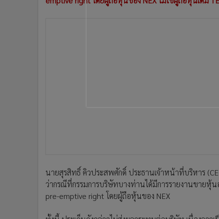
emptive right โดยผู้ถือหุ้นของ NEX ไม่ใช่ผู้ถือหุ้นเดิม 
•
อินโดจีน
•
กองทุนรวม
•
Celeb Online
•
Factcheck
•
ญี่ปุ่น
•
News1
•
Gotomanager
นายสุรสิทธิ์ คิวประสพศักดิ์ ประธานเจ้าหน้าที่บริหาร (
ว่ากรณีที่กรรมการบริษัทบางท่านได้มีการรายงานขายหุ้นออก
pre-emptive right โดยผู้ถือหุ้นของ NEX