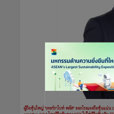
•
Management & HR
•
MGR Live
•
Infographic
•
การเมือง
•
ท่องเที่ยว
•
กีฬา
•
ต่างประเทศ
•
Special Scoop
•
เศรษฐกิจ-ธุรกิจ
•
จีน
•
ชุมชน-คุณภาพชีวิต
•
อาชญากรรม
•
Motoring
•
เกม
•
วิทยาศาสตร์
•
SMEs
ผู้ถือหุ้นใหญ่ "เทอร์ราไบท์ พลัส" ออกโรงแจงถือหุ้นแน่น 
•
หุ้น