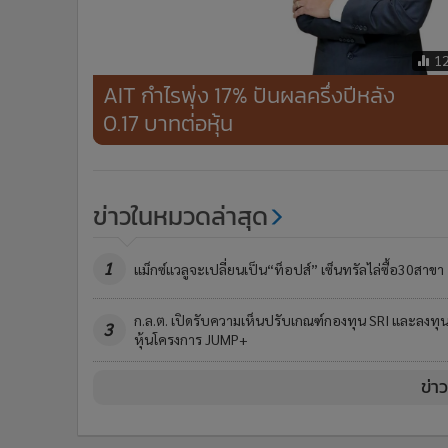
1
AIT กำไรพุ่ง 17% ปันผลครึ่งปีหลัง
0.17 บาทต่อหุ้น
ข่าวในหมวดล่าสุด
1
แม็กซ์แวลูจะเปลี่ยนเป็น“ท็อปส์” เซ็นทรัลไล่ซื้อ30สาขา
ก.ล.ต. เปิดรับความเห็นปรับเกณฑ์กองทุน SRI และลงทุ
3
หุ้นโครงการ JUMP+
ข่า