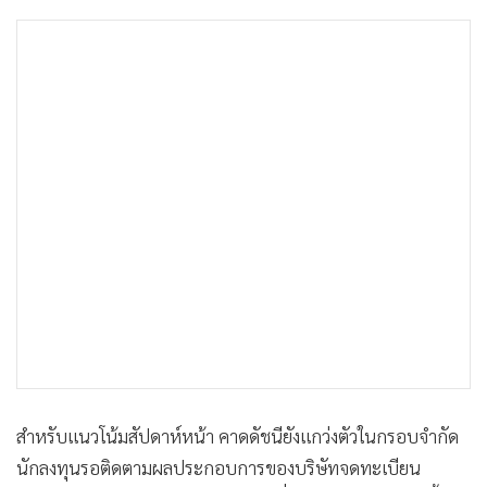
สำหรับแนวโน้มสัปดาห์หน้า คาดดัชนียังแกว่งตัวในกรอบจำกัด
นักลงทุนรอติดตามผลประกอบการของบริษัทจดทะเบียน