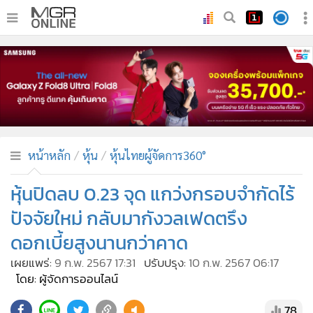
•
หน้าหลัก
•
ทันเหตุการณ์
•
ภาคใต้
•
ภูมิภาค
•
Online Section
หน้าหลัก
หุ้น
หุ้นไทยผู้จัดการ360°
•
บันเทิง
•
ผู้จัดการรายวัน
หุ้นปิดลบ 0.23 จุด แกว่งกรอบจำกัดไร้
•
คอลัมนิสต์
ปัจจัยใหม่ กลับมากังวลเฟดตรึง
•
ละคร
ดอกเบี้ยสูงนานกว่าคาด
•
CbizReview
เผยแพร่:
9 ก.พ. 2567 17:31
ปรับปรุง:
10 ก.พ. 2567 06:17
•
Cyber BIZ
โดย: ผู้จัดการออนไลน์
•
ผู้จัดกวน
78