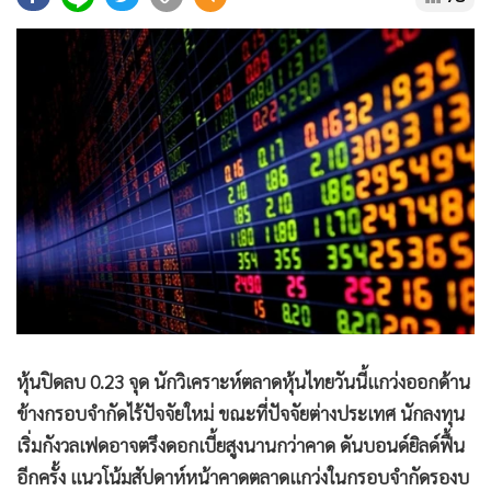
•
Good health & Well-being
•
Green Innovation & SD
•
Management & HR
•
MGR Live
•
Infographic
•
การเมือง
•
ท่องเที่ยว
•
กีฬา
•
ต่างประเทศ
•
Special Scoop
•
เศรษฐกิจ-ธุรกิจ
•
จีน
หุ้นปิดลบ 0.23 จุด นักวิเคราะห์ตลาดหุ้นไทยวันนี้แกว่งออกด้าน
•
ชุมชน-คุณภาพชีวิต
ข้างกรอบจำกัดไร้ปัจจัยใหม่ ขณะที่ปัจจัยต่างประเทศ นักลงทุน
•
อาชญากรรม
เริ่มกังวลเฟดอาจตรึงดอกเบี้ยสูงนานกว่าคาด ดันบอนด์ยิลด์ฟื้น
•
Motoring
อีกครั้ง แนวโน้มสัปดาห์หน้าคาดตลาดแกว่งในกรอบจำกัดรองบ