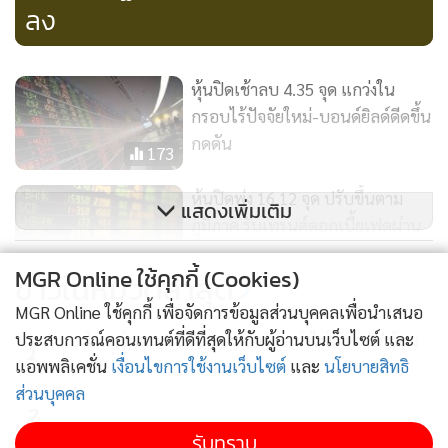
ลง
หุ้นปิดเช้าลบ 4.35 จุด แกว่งใน
กรอบไร้ปัจจัยใหม่-บอนด์ยิลด์ดีดขึ้น
กดดัน
173
หุ้นปิดพุ่ง 16.12 จุด ปรับขึ้นตาม
แสดงเพิ่มเติม
ภูมิภาค รับเทรนด์ดอกเบี้ยเฟดผ่าน
จุดพีก กดดันบอนด์ยิลด์อ่อนตัวลง
80
MGR Online ใช้คุกกี้ (Cookies)
ข่าวในหมวดล่าสุด
หุ้นปิดบวก 3.23 จุด พยายามรีบา
MGR Online ใช้คุกกี้ เพื่อจัดการข้อมูลส่วนบุคคลเพื่อนำเสนอ
วนด์แต่ยังขาดปัจจัยใหม่หนุน หลัง
ประสบการณ์คอนเทนต์ที่ดีที่สุดให้กับผู้อ่านบนเว็บไซต์ และ
ทองไทยพุ่งพรวด 1,500 บาท แนะอย่าไล่ราคา-รอช้อน
1
ซึมซับเฟดยุติขึ้นดอกเบี้ยแล้ว
ตอนย่อ
แอพพลิเคชั่น
เงื่อนไขการใช้งานเว็บไซต์
และ
นโยบายสิทธิ
121
ส่วนบุคคล
2
รับทราบ