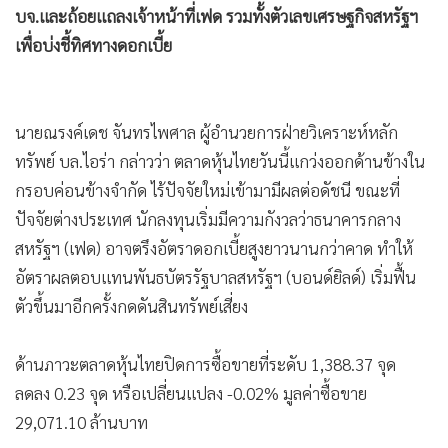
บจ.และถ้อยแถลงเจ้าหน้าที่เฟด รวมทั้งตัวเลขเศรษฐกิจสหรัฐฯ
•
เกม
เพื่อบ่งชี้ทิศทางดอกเบี้ย
•
วิทยาศาสตร์
•
SMEs
•
หุ้น
นายณรงค์เดช จันทรไพศาล ผู้อำนวยการฝ่ายวิเคราะห์หลัก
•
อินโดจีน
ทรัพย์ บล.ไอร่า กล่าวว่า ตลาดหุ้นไทยวันนี้แกว่งออกด้านข้างใน
•
กองทุนรวม
กรอบค่อนข้างจำกัด ไร้ปัจจัยใหม่เข้ามามีผลต่อดัชนี ขณะที่
•
Celeb Online
ปัจจัยต่างประเทศ นักลงทุนเริ่มมีความกังวลว่าธนาคารกลาง
•
Factcheck
สหรัฐฯ (เฟด) อาจตรึงอัตราดอกเบี้ยสูงยาวนานกว่าคาด ทำให้
•
ญี่ปุ่น
อัตราผลตอบแทนพันธบัตรรัฐบาลสหรัฐฯ (บอนด์ยิลด์) เริ่มฟื้น
•
News1
ตัวขึ้นมาอีกครั้งกดดันสินทรัพย์เสี่ยง
•
Gotomanager
ด้านภาวะตลาดหุ้นไทยปิดการซื้อขายที่ระดับ 1,388.37 จุด
ลดลง 0.23 จุด หรือเปลี่ยนแปลง -0.02% มูลค่าซื้อขาย
29,071.10 ล้านบาท