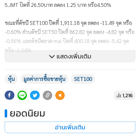
5.JMT ปิดที่ 26.50บาท ลดลง 1.25 บาท หรือ4.50%
ขณะที่ดัชนี SET100 ปิดที่ 1,911.18 จุด ลดลง -11.49 จุด หรือ
-0.60% ส่วนดัชนี SET50 ปิดที่ 862.82 จุด ลดลง -4.82 จุด หรือ
-0.56% และดัชนีตลาด mai ปิดที่ 400.18 จุด ลดลง -5.42 จุด
หรือ -1.34%
แสดงเพิ่มเติม
นายณรงค์เดช จันทรไพศาล ผู้อำนวยการฝ่ายวิเคราะห์หลัก
ทรัพย์ บล.ไอร่า กล่าวว่า ตลาดหุ้นไทยวันนี้ปรับลงต่อเนื่องหลุด
หุ้น
มูลค่าการซื้อขายหุ้น
SET100
1,400 จุด ไม่มีปัจจัยใหม่เข้ามา ตลาดดูไม่ค่อยดีและซึมตัว มูลค่า
1,216
ซื้อขายเบาบาง โดยมีแรงขายหุ้นกลุ่มไฟฟ้าตอบรับความกังวลผล
ประกอบการไตรมาส 4/66 ที่ได้รับผลกระทบค่า Ft ต่ำลงจาก
ยอดนิยม
ไตรมาส 3/66 และไตรมาส 1/66 ก็ยังไม่ชัดเจนว่าค่า Ft จะปรับ
ขึ้นได้หรือไม่ นอกจากนี้ยังมีแรงขายหุ้นกลุ่มปิโตรเคมีกังวล
อ่านเพิ่มเติม
เศรษฐกิจจีนยังมีปัญหา ส่วนหุ้นใหญ่ตัวอื่นก็ยังทรงๆ