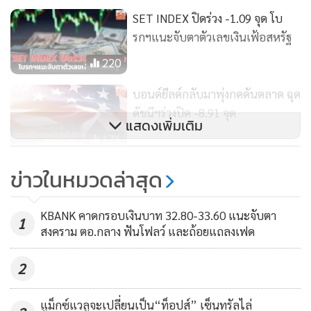
SET INDEX ปิดร่วง -1.09 จุด โบ
รกฯแนะจับตาตัวเลขเงินเฟ้อสหรัฐ
220
บอนด์ยีลด์กลับมาพุ่งกดดันตลาด ฉุด
ดัชนีฯร่วงปิด -8.91 จุด
แสดงเพิ่มเติม
176
หุ้นไทยร่วงปิด 9.46 จุด ตลาดกังวล
ข่าวในหมวดล่าสุด
เฟดขึ้นดอกเบี้ย-หุ้นพลังงานกดดัน
ซ้ำ
244
KBANK คาดกรอบเงินบาท 32.80-33.60 แนะจับตา
1
สงคราม ตอ.กลาง ฟันโฟลว์ และถ้อยแถลงเฟด
2
แม็กซ์แวลูจะเปลี่ยนเป็น“ท็อปส์” เซ็นทรัลไล่