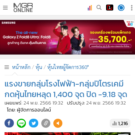
•
หน้าหลัก
•
ทันเหตุการณ์
•
ภาคใต้
•
ภูมิภาค
•
Online Section
หน้าหลัก
หุ้น
หุ้นไทยผู้จัดการ360°
•
บันเทิง
•
ผู้จัดการรายวัน
แรงขายกลุ่มโรงไฟฟ้า-กลุ่มปิโตรเคมี
•
คอลัมนิสต์
กดหุ้นไทยหลุด 1,400 จุด ปิด -9.18 จุด
•
ละคร
เผยแพร่:
24 พ.ย. 2566 19:32
ปรับปรุง:
24 พ.ย. 2566 19:32
•
CbizReview
โดย: ผู้จัดการออนไลน์
•
Cyber BIZ
1,216
•
ผู้จัดกวน