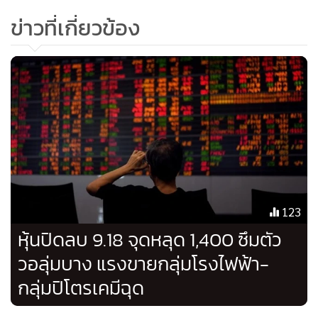
ข่าวที่เกี่ยวข้อง
"นักลงทุนขาดความเชื่อมั่น โดยเฉพาะประเด็นโปรแกรมเทรดดิ้ง
และการทำธุรกรรมชอร์ตเซล โดยวานนี้มีการซื้อขายหุ้น AOT
ผ่านโปรแกรเทรดดิ้งถึง 40% ของมูลค่าการซื้อขายหุ้น AOT
ทั้งหมด ในขณะที่ราคาหุ้นลงไปแรง อีกทั้ง ตลาดหุ้นไทยไม่ค่อย
น่าสนใจ เชิงปัจจัยพื้นฐานมีการปรับลดกำไรต่อหุ้น (EPS) ของ
บริษัทจดทะเบียน และ P/E ยังแพง"
นายณรงค์เดช กล่าว
ส่วนแนวโน้มตลาดสัปดาห์หน้ายังมีโอกาสซึมตัวต่อ แต่อาจมี
จังหวะรีบาวด์ขึ้นมาได้แต่คงไปได้ไม่ไกล ให้แนวรับ 1,390 จุด
ส่วนแนวต้านแรกให้ไว้ที่ 1,408 จุด ถัดไป 1,430 จุด โดยตลาดน่า
123
จะรอ sentiment เขิงบวกจากต่างประเทศ
หุ้นปิดลบ 9.18 จุดหลุด 1,400 ซึมตัว
วอลุ่มบาง แรงขายกลุ่มโรงไฟฟ้า-
กลุ่มปิโตรเคมีฉุด