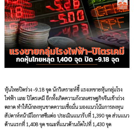
•
Good health & Well-being
•
Green Innovation & SD
•
Management & HR
•
MGR Live
•
Infographic
•
การเมือง
•
ท่องเที่ยว
•
กีฬา
•
ต่างประเทศ
•
Special Scoop
หุ้นไทยปิดร่วง -9.18 จุด นักวิเคราะห์ชี้ แรงเทขายหุ้นกลุ่มโรง
•
เศรษฐกิจ-ธุรกิจ
ไฟฟ้า และ ปิโตรเคมี อีกทั้งเกิดความกังวลเศรษฐกิจจีนเข้าถ่วง
•
จีน
ตลาด ทำให้นักลงทุนขาดความเชื่อมั่น มองแนวโน้มการลงทุน
•
ชุมชน-คุณภาพชีวิต
สัปดาห์หน้ามีโอกาสซึมต่อ ประเมินแนวรับที่ 1,390 จุด ส่วนแนว
•
อาชญากรรม
ต้านแรกที่ 1,408 จุด ขณะที่แนวต้านถัดไปที่ 1,430 จุด
•
Motoring