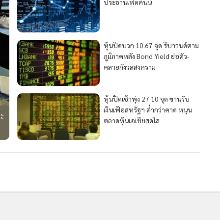
ประธานเฟดคืนนี้
หุ้นปิดบวก 10.67 จุด รีบาวนด์ตาม
ภูมิภาคหลัง Bond Yield ย่อตัว-
คลายกังวลสงคราม
หุ้นปิดเช้าพุ่ง 27.10 จุด ขานรับ
เงินเฟ้อสหรัฐฯ ต่ำกว่าคาด หนุน
ะ
ตลาดหุ้นเอเชียสดใส