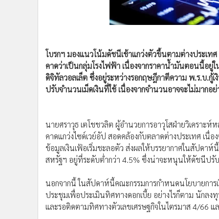
•
Management & HR
•
MGR Live
•
Infographic
•
การเมือง
โบรกฯ มองแนวโน้มดัชนีเช้าแกว่งตัวขึ้นตามต่างประเทศ น้
•
ท่องเที่ยว
คาดว่าเป็นกลุ่มโรงไฟฟ้า เนื่องจากราคาน้ำมันตอนนี้อย
•
กีฬา
ดิจิทัลวอลเล็ต ซึ่งอยู่ระหว่างรอกฤษฎีกาตีความ พ.ร.บ.กู้เ
•
ต่างประเทศ
ปรับจำนวนเม็ดเงินที่ใช้ เนื่องจากจำนวนอาจจะไม่มากอย่
•
Special Scoop
•
เศรษฐกิจ-ธุรกิจ
•
จีน
นายศราวุธ เตโชชวลิต ผู้อำนวยการอาวุโสฝ่ายวิเคราะห์หลั
•
ชุมชน-คุณภาพชีวิต
คาดแกว่งไซด์เวย์อัป สอดคล้องกับตลาดต่างประเทศ เนื่องจา
•
อาชญากรรม
ข้อมูลเงินเฟ้อเริ่มชะลอตัว ส่งผลให้บรรยากาศในสัปดาห์
สหรัฐฯ อยู่ที่ระดับต่ำกว่า 4.5% ซึ่งน่าจะหนุนให้ดัชนีปรับต
•
Motoring
•
เกม
นอกจากนี้ ในสัปดาห์นี้คณะกรรมการกำหนดนโยบายการ
•
วิทยาศาสตร์
ประชุมเพื่อประเมินทิศทางดอกเบี้ย อย่างไรก็ตาม นักลงท
•
SMEs
และรอติดตามทิศทางตัวเลขเศรษฐกิจในไตรมาส 4/66 แ
•
หุ้น