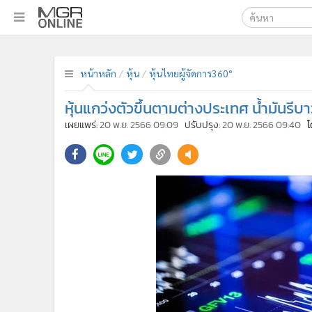
เลือกเครื่องมือท
•
หน้าหลัก
ค้นหา
•
ทันเหตุการณ์
หน้าหลัก
หุ้น
หุ้นไทยผู้จัดการ360°
Google
•
ภาคใต้
หุ้นแกว่งตัวขึ้นตามต่างประเทศ น้ำมันรี
•
ภูมิภาค
MGR Onl
เผยแพร่:
20 พ.ย. 2566 09:09
ปรับปรุง:
20 พ.ย. 2566 09:40
โ
•
Online Section
ค้นหาขั
•
บันเทิง
•
ผู้จัดการรายวัน
•
คอลัมนิสต์
•
ละคร
•
CbizReview
•
Cyber BIZ
•
ผู้จัดกวน
•
Good health & Well-being
•
Green Innovation & SD