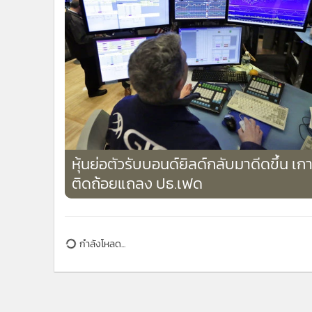
หุ้นย่อตัวรับบอนด์ยิลด์กลับมาดีดขึ้น เกา
ติดถ้อยแถลง ปธ.เฟด
กำลังโหลด...