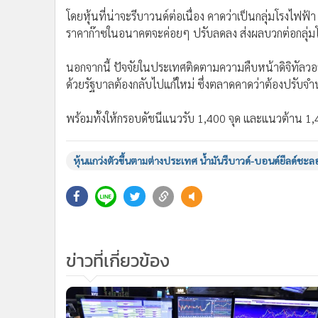
•
อินโดจีน
โดยหุ้นที่น่าจะรีบาวนด์ต่อเนื่อง คาดว่าเป็นกลุ่มโรงไฟฟ้
•
กองทุนรวม
ราคาก๊าซในอนาคตจะค่อยๆ ปรับลดลง ส่งผลบวกต่อกลุ่ม
•
Celeb Online
นอกจากนี้ ปัจจัยในประเทศติดตามความคืบหน้าดิจิทัลวอลเล็
•
Factcheck
ด้วยรัฐบาลต้องกลับไปแก้ใหม่ ซึ่งตลาดคาดว่าต้องปรับจำน
•
ญี่ปุ่น
•
News1
พร้อมทั้งให้กรอบดัชนีแนวรับ 1,400 จุด และแนวต้าน 1,
•
Gotomanager
หุ้นแกว่งตัวขึ้นตามต่างประเทศ น้ำมันรีบาวด์-บอนด์ยีลด์ชะล
ข่าวที่เกี่ยวข้อง