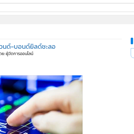
ี่ใช้
บาวนด์-บอนด์ยิลด์ชะลอ
ine
ดย: ผู้จัดการออนไลน์
้นสูง
58