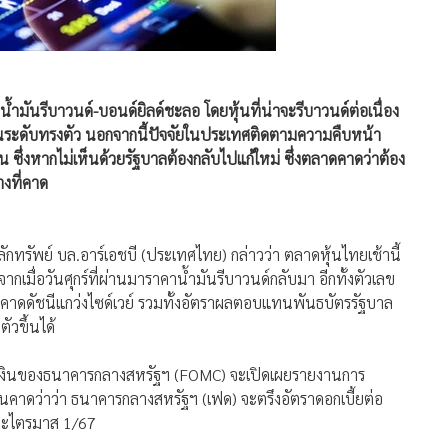
ำมันรีบาวนด์-บอนด์ยิลด์ชะลอ โดยหุ้นที่น่าจะรีบาวนด์ต่อเนื่อง
ู่ในระดับทรงตัว นอกจากนี้ปัจจัยในประเทศติดตามความคืบหน้า
งิน ซึ่งหากไม่เห็นด้วยรัฐบาลต้องกลับไปแก้ใหม่ ซึ่งตลาดคาดว่าต้อง
างที่คาด
กทรัพย์ บล.อาร์เอชบี (ประเทศไทย) กล่าวว่า ตลาดหุ้นไทยเช้านี้
กเมื่อวันศุกร์ที่ผ่านมาราคาน้ำมันรีบาวนด์กลับมา อีกทั้งตัวเลข
นี้คาดดัชนีแกว่งไซด์เวย์ รวมทั้งอัตราผลตอบแทนพันธบัตรรัฐบาล
ัวขึ้นได้
เงินของธนาคารกลางสหรัฐฯ (FOMC) จะเปิดเผยรายงานการ
ุนคาดว่าว่า ธนาคารกลางสหรัฐฯ (เฟด) จะตรึงอัตราดอกเบี้ยต่อ
ละไตรมาส 1/67