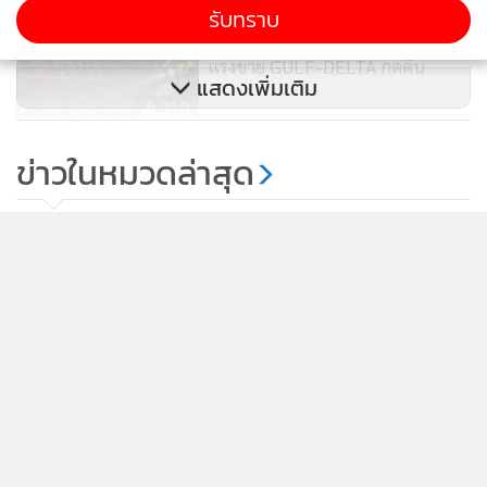
รับทราบ
หุ้นปิดเช้าลบ 3.29 จุด วอลุ่มบาง
แรงขาย GULF-DELTA กดดัน
แสดงเพิ่มเติม
310
หุ้นปิดลบ 1.97 จุด แรงขายพลังงาน
ข่าวในหมวดล่าสุด
ฉุด-ซื้อกลับ DELTA ช่วยพยุง บาท
อ่อนค่าหนักยังกดดัน
111
ทองไทยพุ่งพรวด 1,500 บาท แนะอย่าไล่ราคา-รอช้อน
1
ตอนย่อ
2
ตลท.มั่นใจ Fund Flowเข้าต่อเนื่อง -หวัง Thailand
3
Focus ดึงทุนนอก
4
ดัชนีหุ้นไทยสิ้น ก.ค. เพิ่มขึ้น 28.9%