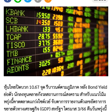
•
Good health & Well-being
•
Green Innovation & SD
•
Management & HR
•
MGR Live
•
Infographic
•
การเมือง
•
ท่องเที่ยว
•
กีฬา
•
ต่างประเทศ
•
Special Scoop
•
เศรษฐกิจ-ธุรกิจ
•
จีน
หุ้นไทยปิดบวก 10.67 จุด รีบาวนด์ตามภูมิภาค หลัง Bond Yield
•
ชุมชน-คุณภาพชีวิต
ย่อตัว นักลงทุนคลายกังวลสถานการณ์สงคราม สำหรับแนวโน้ม
•
อาชญากรรม
พรุ่งนี้คาดตลาดแกว่งไซด์เวย์ จับตาการรายงานตัวเลขอัตราการ
•
Motoring
ขยายตัวทางเศรษฐกิจ (GDP) สหรัฐฯ ไตรมาส 3/66 คืนวันพรุ่งนี้