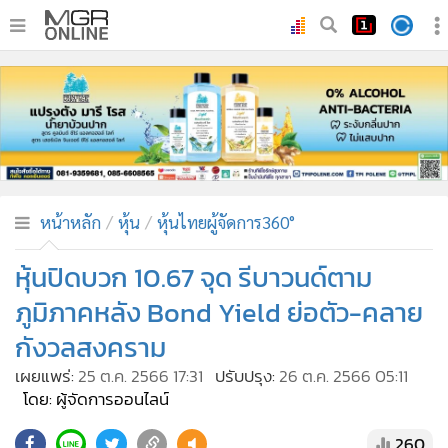
•
หน้าหลัก
•
ทันเหตุการณ์
•
ภาคใต้
•
ภูมิภาค
•
Online Section
หน้าหลัก
หุ้น
หุ้นไทยผู้จัดการ360°
•
บันเทิง
•
ผู้จัดการรายวัน
หุ้นปิดบวก 10.67 จุด รีบาวนด์ตาม
•
คอลัมนิสต์
ภูมิภาคหลัง Bond Yield ย่อตัว-คลาย
•
ละคร
กังวลสงคราม
•
CbizReview
เผยแพร่:
25 ต.ค. 2566 17:31
ปรับปรุง:
26 ต.ค. 2566 05:11
•
Cyber BIZ
โดย: ผู้จัดการออนไลน์
•
ผู้จัดกวน
260