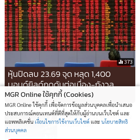
373
หุ้นปิดลบ 23.69 จุด หลุด 1,400
บอนด์ยิลด์กดดันต่อเนื่อง-กังวล
สงครามยืดเยื้อบานปลาย
MGR Online ใช้คุกกี้ (Cookies)
MGR Online ใช้คุกกี้ เพื่อจัดการข้อมูลส่วนบุคคลเพื่อนำเสนอ
ประสบการณ์คอนเทนต์ที่ดีที่สุดให้กับผู้อ่านบนเว็บไซต์ และ
หุ้นปิดเช้าลบ 5.32 จุด ร่วงแรงก่อน
แอพพลิเคชั่น
เงื่อนไขการใช้งานเว็บไซต์
และ
นโยบายสิทธิ
ดีดขึ้นลดช่วงลบ
ส่วนบุคคล
93