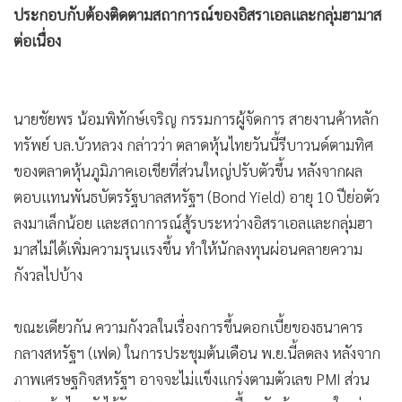
ประกอบกับต้องติดตามสถาการณ์ของอิสราเอลและกลุ่มฮามาส
•
เกม
ต่อเนื่อง
•
วิทยาศาสตร์
•
SMEs
•
หุ้น
นายชัยพร น้อมพิทักษ์เจริญ กรรมการผู้จัดการ สายงานค้าหลัก
•
อินโดจีน
ทรัพย์ บล.บัวหลวง กล่าวว่า ตลาดหุ้นไทยวันนี้รีบาวนด์ตามทิศ
•
กองทุนรวม
ของตลาดหุ้นภูมิภาคเอเชียที่ส่วนใหญ่ปรับตัวขึ้น หลังจากผล
•
Celeb Online
ตอบแทนพันธบัตรรัฐบาลสหรัฐฯ (Bond Yield) อายุ 10 ปีย่อตัว
•
Factcheck
ลงมาเล็กน้อย และสถาการณ์สู้รบระหว่างอิสราเอลและกลุ่มฮา
•
ญี่ปุ่น
มาสไม่ได้เพิ่มความรุนแรงขึ้น ทำให้นักลงทุนผ่อนคลายความ
•
News1
กังวลไปบ้าง
•
Gotomanager
ขณะเดียวกัน ความกังวลในเรื่องการขึ้นดอกเบี้ยของธนาคาร
กลางสหรัฐฯ (เฟด) ในการประชุมต้นเดือน พ.ย.นี้ลดลง หลังจาก
ภาพเศรษฐกิจสหรัฐฯ อาจจะไม่แข็งแกร่งตามตัวเลข PMI ส่วน