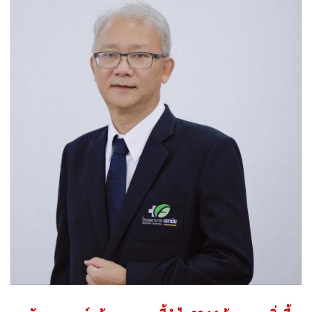
•
Good health & Well-being
•
Green Innovation & SD
•
Management & HR
•
MGR Live
•
Infographic
•
การเมือง
•
ท่องเที่ยว
•
กีฬา
•
ต่างประเทศ
•
Special Scoop
•
เศรษฐกิจ-ธุรกิจ
•
จีน
•
ชุมชน-คุณภาพชีวิต
•
อาชญากรรม
•
Motoring