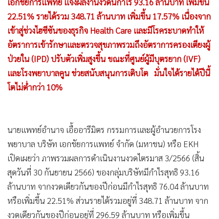
เอกชัยการแพทย์ แจ้งผลงานงวดนี้กำไร 93.16 ล้านบาท เพิ่มขึ้น
•
เกม
22.51% รายได้รวม 348.71 ล้านบาท เพิ่มขึ้น 17.57% เนื่องจาก
•
วิทยาศาสตร์
เข้าสู่ช่วงไฮซีซันของธุรกิจ Health Care และมีโรคระบาดทำให้
•
SMEs
อัตราการเข้ารักษาและตรวจสุขภาพรวมถึงอัตราการครองเตียงผู้
•
หุ้น
ป่วยใน (IPD) ปรับตัวเพิ่มสูงขึ้น ขณะที่ศูนย์ผู้มีบุตรยาก (IVF)
•
อินโดจีน
และโรงพยาบาลคูน ช่วยสนับสนุนการเติบโต มั่นใจได้รายได้ปีนี้
•
กองทุนรวม
โตไม่ต่ำกว่า 10%
•
Celeb Online
•
Factcheck
•
ญี่ปุ่น
นายแพทย์อำนาจ เอื้ออารีมิตร กรรมการและผู้อำนวยการโรง
พยาบาล บริษัท เอกชัยการแพทย์ จำกัด (มหาชน) หรือ EKH
•
News1
เปิดเผยว่า ภาพรวมผลการดำเนินงานงวดไตรมาส 3/2566 (สิ้น
•
Gotomanager
สุดวันที่ 30 กันยายน 2566) ของกลุ่มบริษัทมีกำไรสุทธิ 93.16
ล้านบาท จากงวดเดียวกันของปีก่อนมีกำไรสุทธิ 76.04 ล้านบาท
หรือเพิ่มขึ้น 22.51% ส่วนรายได้รวมอยู่ที่ 348.71 ล้านบาท จาก
งวดเดียวกันของปีก่อนอยู่ที่ 296.59 ล้านบาท หรือเพิ่มขึ้น