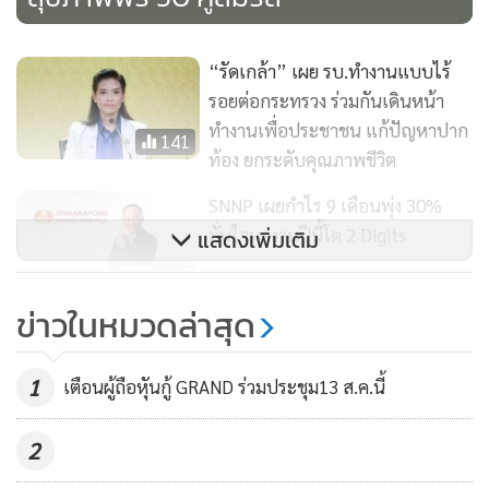
“รัดเกล้า” เผย รบ.ทำงานแบบไร้
รอยต่อกระทรวง​ ร่วมกันเดินหน้า
ทำงานเพื่อประชาชน​ แก้ปัญหาปาก
141
ท้อง ยกระดับคุณภาพชีวิต
SNNP เผยกำไร 9 เดือนพุ่ง 30%
มั่นใจผลงานปีนี้โต 2 Digits
แสดงเพิ่มเติม
145
ข่าวในหมวดล่าสุด
ทม.บึงยี่โถเปิด 60'bar บาร์สำหรับผู้
สูงอายุ เพื่อเพิ่มคุณภาพชีวิตผู้สูงอายุ
ให้ดีขึ้นสร้างกิจกรรมสังสรรค์
1
เตือนผู้ถือหุันกู้ GRAND ร่วมประชุม13 ส.ค.นี้
912
2