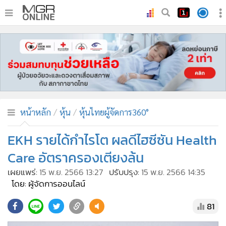
•
หน้าหลัก
•
ทันเหตุการณ์
•
ภาคใต้
•
ภูมิภาค
•
Online Section
หน้าหลัก
หุ้น
หุ้นไทยผู้จัดการ360°
•
บันเทิง
•
ผู้จัดการรายวัน
EKH รายได้กำไรโต ผลดีไฮซีซัน Health
•
คอลัมนิสต์
Care อัตราครองเตียงล้น
•
ละคร
เผยแพร่:
15 พ.ย. 2566 13:27
ปรับปรุง:
15 พ.ย. 2566 14:35
•
CbizReview
โดย: ผู้จัดการออนไลน์
•
Cyber BIZ
81
•
ผู้จัดกวน