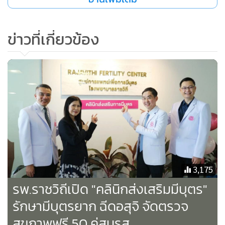
ลงทุนประกอบธุรกิจโรงพยาบาลคูน อ่าวนาง ซึ่งเป็นโรงพยาบาล
เฉพาะทางสำหรับผู้สูงอายุเพื่อรองรับลูกค้าชาวไทยและต่างชาติ
ทำให้มั่นใจแนวโน้มรายได้ปีนี้จะเติบโตไม่ต่ำกว่า 10% เมื่อเทียบ
ข่าวที่เกี่ยวข้อง
ปีที่ผ่านมา
“ภาพรวมธุรกิจไตรมาส 3/2566 ของโรงพยาบาลถือว่าคึกคัก
มาก เนื่องจากเป็นช่วงสู่ช่วงไฮซีซันของธุรกิจ Health Care และมี
โรคระบาดจากไข้หวัดใหญ่เนื่องจากเป็นช่วงฤดูฝน ทำให้มี
จำนวนผู้ป่วยและมีผู้เข้ารับการรักษาเพิ่มขึ้นอย่างมีนัยสำคัญ
ส่วนบริการทางการแพทย์ด้านต่างๆ ในโรงพยาบาลยังมีผู้เข้ารับ
บริการอย่างต่อเนื่อง และโรงพยาบาลคูนช่วยหนุน ทำให้ภาพ
รวมของผลการดำเนินงานเติบโตได้อย่างแข็งแกร่ง ตามที่ตั้งเป้า
3,175
ไว้” นายแพทย์อำนาจ กล่าว
รพ.ราชวิถีเปิด "คลินิกส่งเสริมมีบุตร"
รักษามีบุตรยาก ฉีดอสุจิ จัดตรวจ
สุขภาพฟรี 50 คู่สมรส