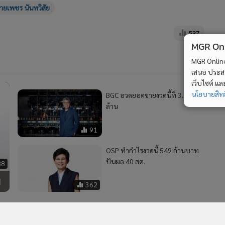
ายเพชร นันทวิสัย
537
MGR Onli
MGR Online 
เสนอ ประสบก
เว็บไซต์ แ
นโยบายสิทธ
BGC อวดยอดขายงวดนี้ที่ 3.5 พัน
ล้าน
91
OSP ทำกำไรงวดนี้ 549 ล้านบาท
ปันผล 40 สต.
88
น
362