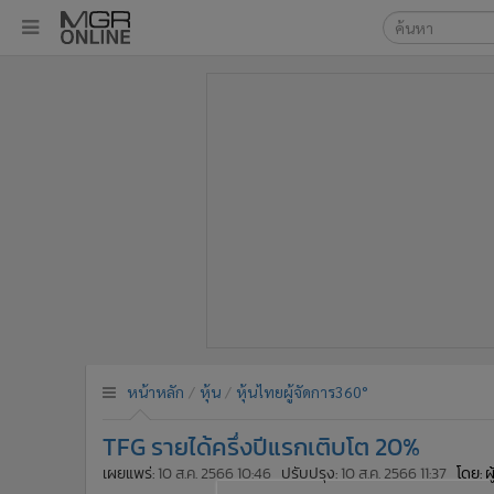
เลือกเครื่องมือท
•
หน้าหลัก
ค้นหา
•
ทันเหตุการณ์
Google
•
ภาคใต้
•
ภูมิภาค
MGR Onl
•
Online Section
ค้นหาขั
•
บันเทิง
•
ผู้จัดการรายวัน
•
คอลัมนิสต์
•
ละคร
•
CbizReview
•
Cyber BIZ
หน้าหลัก
หุ้น
หุ้นไทยผู้จัดการ360°
•
ผู้จัดกวน
TFG รายได้ครึ่งปีแรกเติบโต 20%
•
Good health & Well-being
•
Green Innovation & SD
เผยแพร่:
10 ส.ค. 2566 10:46
ปรับปรุง:
10 ส.ค. 2566 11:37
โดย: ผ