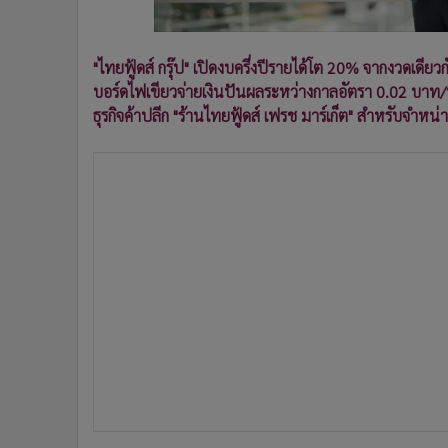
•
อินโดจีน
•
กองทุนรวม
"ไทยฟู้ดส์ กรุ๊ป" เปิดงบครึ่งปีรายได้โต 20% จากงวดเดีย
•
Celeb Online
บอร์ดไฟเขียวจ่ายเงินปันผลระหว่างกาลอัตรา 0.02 บาท/
•
Factcheck
ธุรกิจค้าปลีก "ร้านไทยฟู้ดส์ เฟรช มาร์เก็ต" สำหรับจํา
•
ญี่ปุ่น
•
News1
•
Gotomanager