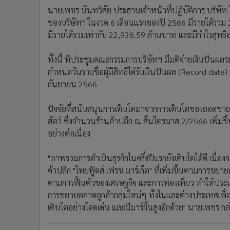
นายเพชร นันทวิสัย ประธานเจ้าหน้าที่ปฏิบัติการ บริษัท 
ของบริษัทฯ ในงวด 6 เดือนแรกของปี 2566 มีรายได้รวม 
มีรายได้รวมเท่ากับ 22,936.59 ล้านบาท และมีกำไรสุทธิอ
ทั้งนี้ ที่ประชุมคณะกรรมการบริษัทฯ มีมติจ่ายเงินปันผล
กำหนดวันรายชื่อผู้มีสิทธิได้รับเงินปันผล (Record date
กันยายน 2566
ปัจจัยที่สนับสนุนการเติบโตมาจากการเติบโตของยอดขาย 
สัตว์ ซึ่งจำนวนร้านค้าปลีก ณ สิ้นไตรมาส 2/2566 เพิ่มขึ
อย่างต่อเนื่อง
"ภาพรวมการดำเนินธุรกิจในครึ่งปีแรกยังเติบโตได้ดี เนื
ค้าปลีก "ไทยฟู้ดส์ เฟรช มาร์เก็ต" ที่เพิ่มขึ้นตามการขยา
ตามการฟื้นตัวของเศรษฐกิจ และการท่องเที่ยว ทำให้ประเม
การขยายตลาดลูกค้ากลุ่มใหม่ๆ ทั้งในและต่างประเทศเพื่อ
เติบโตอย่างโดดเด่น และมีมาร์จิ้นสูงอีกด้วย" นายเพชร กล