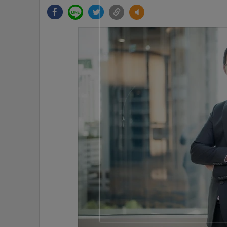
•
Management & HR
•
MGR Live
•
Infographic
•
การเมือง
•
ท่องเที่ยว
•
กีฬา
•
ต่างประเทศ
•
Special Scoop
•
เศรษฐกิจ-ธุรกิจ
•
จีน
•
ชุมชน-คุณภาพชีวิต
•
อาชญากรรม
•
Motoring
•
เกม
•
วิทยาศาสตร์
•
SMEs
•
หุ้น