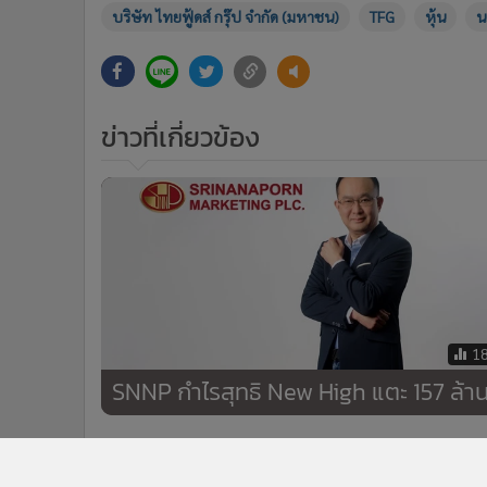
บริษัท ไทยฟู้ดส์ กรุ๊ป จำกัด (มหาชน)
TFG
หุ้น
น
ข่าวที่เกี่ยวข้อง
1
SNNP กำไรสุทธิ New High แตะ 157 ล้า