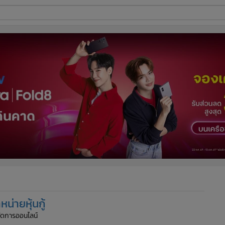
ี่ใช้
ine
้นสูง
น่ายหุ้นกู้
้จัดการออนไลน์