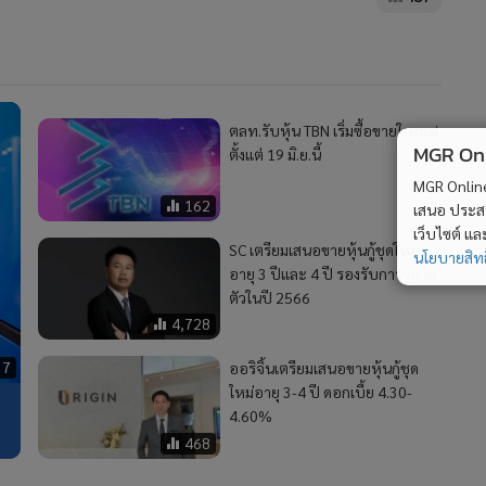
ตลท.รับหุ้น TBN เริ่มซื้อขายใน mai
MGR Onli
ตั้งแต่ 19 มิ.ย.นี้
MGR Online 
162
เสนอ ประสบก
เว็บไซต์ แ
SC เตรียมเสนอขายหุ้นกู้ชุดใหม่
นโยบายสิทธ
อายุ 3 ปีและ 4 ปี รองรับการขยาย
ตัวในปี 2566
4,728
37
ออริจิ้นเตรียมเสนอขายหุ้นกู้ชุด
ใหม่อายุ 3-4 ปี ดอกเบี้ย 4.30-
4.60%
468