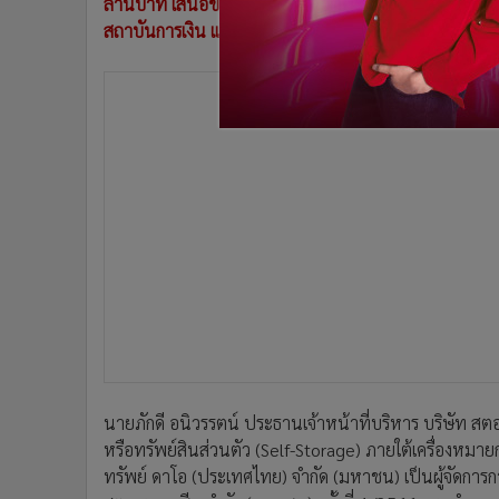
ล้านบาท เสนอขายแก่ผู้ลงทุนสถาบัน และ/หรือ ผู้ลงทุนรา
•
อินโดจีน
สถาบันการเงิน และเป็นเงินทุนหมุนเวียนกิจการ
เปิดจองซ
•
กองทุนรวม
•
Celeb Online
•
Factcheck
•
ญี่ปุ่น
•
News1
•
Gotomanager
นายภักดี อนิวรรตน์ ประธานเจ้าหน้าที่บริหาร บริษัท สตอเ
หรือทรัพย์สินส่วนตัว (Self-Storage) ภายใต้เครื่องหมายกา
ทรัพย์ ดาโอ (ประเทศไทย) จำกัด (มหาชน) เป็นผู้จัดการการ