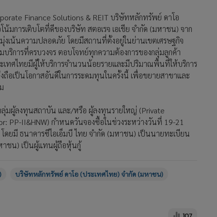
orporate Finance Solutions & REIT บริษัทหลักทรัพย์ ดาโอ
โน้มการเติบโตที่ดีของบริษัท สตอเรจ เอเชีย จำกัด (มหาชน) จาก
ารมุ่งเน้นความปลอดภัย โดยมีสถานที่ตั้งอยู่ในย่านเขตเศรษฐกิจ
อมบริการที่ครบวงจร ตอบโจทย์ทุกความต้องการของกลุ่มลูกค้า
ทศไทยมีผู้ให้บริการจำนวนน้อยรายและมีปริมาณพื้นที่ให้บริการ
 จึงถือเป็นโอกาสอันดีในการระดมทุนในครั้งนี้ เพื่อขยายสาขาและ
รม
ลุ่มผู้ลงทุนสถาบัน และ/หรือ ผู้ลงทุนรายใหญ่ (Private
r: PP-II&HNW) กำหนดวันจองซื้อในช่วงระหว่างวันที่ 19-21
6 โดยมี ธนาคารซีไอเอ็มบี ไทย จำกัด (มหาชน) เป็นนายทะเบียน
ชน) เป็นผู้แทนผู้ถือหุ้นกู้
)
บริษัทหลักทรัพย์ ดาโอ (ประเทศไทย) จำกัด (มหาชน)
107