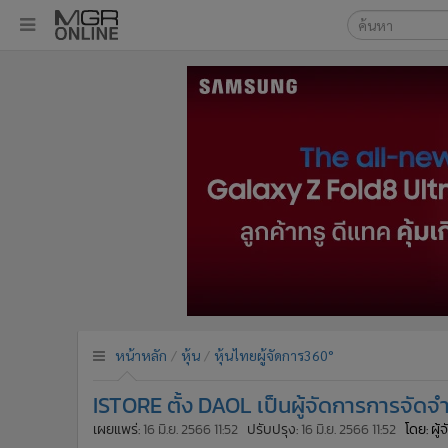
เลือกเครื่องมือท
•
หน้าหลัก
ค้นหา
•
ทันเหตุการณ์
Google
•
ภาคใต้
•
ภูมิภาค
MGR Onl
•
Online Section
ค้นหาขั
•
บันเทิง
•
ผู้จัดการรายวัน
•
คอลัมนิสต์
•
ละคร
•
CbizReview
•
Cyber BIZ
หน้าหลัก
หุ้น
หุ้นไทยผู้จัดการ360°
•
ผู้จัดกวน
ISTORE ตั้ง DAOL เป็นผู้จัดการการจัดจำห
•
Good health & Well-being
•
Green Innovation & SD
เผยแพร่:
16 มิ.ย. 2566 11:52
ปรับปรุง:
16 มิ.ย. 2566 11:52
โดย: ผู