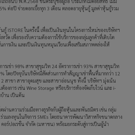
ถ่ถอนปี พ.ศ.2568 ชนิดระบุชื่อผู้ถือ ประเภทไม่ด้อยสิทธิ ไม่มี
95% ต่อปี จ่ายดอกเบี้ยทุก 3 เดือน ตลอดอายุหุ้นกู้ มูลค่าหุ้นกู้รวม
ู้ ISTORE ในครั้งนี้ เพื่อเป็นเงินทุนในโครงการใหม่ของบริษัทฯ
ัด เพื่อรองรับความต้องการใช้บริการของกลุ่มลูกค้าที่เติบโต
าบันการเงิน และเป็นเงินทุนหมุนเวียนเพื่อเสริมสภาพคล่องให้
ราการเช่า 98% สาขาสุขุมวิท 24 อัตราการเช่า 93% สาขาสุขุมวิท
 โดยปัจจุบันบริษัทมีสัดส่วนการทำสัญญาเช่าพื้นที่มากกว่า 12
 สาขา สาขาอุดมสุข และสาขาอ่อนนุช ทั้งนี้ บริษัทฯ มุ่งเน้น
งการ เช่น Wine Storage หรือบริการห้องจัดเก็บไวน์ และ i-
งบ้าน เป็นต้น
ผ่านความร่วมมือทางธุรกิจกับผู้ถือหุ้นและพันธมิตร เช่น กลุ่ม
งทุนร่วมลงทุนในกิจการ SMEs โดยธนาคารพัฒนาวิสาหกิจขนาดกลาง
ร์ปอเรชั่น จำกัด (มหาชน) พร้อมยกระดับสู่การเป็นผู้นำ