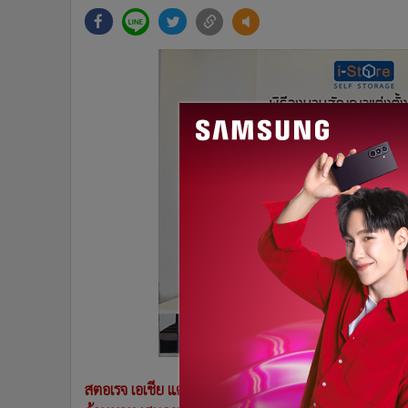
•
Management & HR
•
MGR Live
•
Infographic
•
การเมือง
•
ท่องเที่ยว
•
กีฬา
•
ต่างประเทศ
•
Special Scoop
•
เศรษฐกิจ-ธุรกิจ
•
จีน
•
ชุมชน-คุณภาพชีวิต
•
อาชญากรรม
•
Motoring
•
เกม
•
วิทยาศาสตร์
•
SMEs
สตอเรจ เอเชีย แต่งตั้ง DAOL ออกหุ้นกู้ครั้งที่ 1/2566 อายุ
•
หุ้น