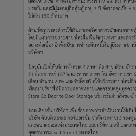
สตอเรจ เอเชีย จำกัด (มหาชน) ครั้งที่ 1/2566 ครบกำหนดไ
ประกัน และมีผู้แทนผู้ถือหุ้นกู้ อายุ 2 ปี อัตราดอกเบี้ย 6.
ไม่เกิน 150 ล้านบาท
ด้านวัตถุประสงค์การใช้เงินภายหลังจากการนำเสนอขายหุ้นก
โดยมีแผนการขยายสาขาใหม่ในพื้นที่กรุงเทพฯ และต่างจังหว
อย่างต่อเนื่อง อีกทั้งเป็นการชำระคืนหนี้เงินกู้ยืมจากสถ
บริษัทฯ
ปัจจุบันเปิดให้บริการทั้งหมด 4 สาขา คือ สาขาสีลม อัต
71 อัตราการเช่า 57% และสาขาสาทร วัน อัตราการเช่า 6%
เดือน จำนวน 28% และกำลังจะเปิดให้บริการสาขาใหม่อีก 2
พัฒนาบริการให้มีความหลากหลายและครอบคลุมทุกความต้อ
Store Go Door to Door Storage บริการรับฝากสิ่งของถึ
ขณะเดียวกัน บริษัทฯ เพิ่มศักยภาพการดำเนินงานให้เติบโต
บริษัท ดับบลิวเอชเอ คอร์ปอเรชั่น จำกัด (มหาชน) กอ
และขนาดย่อมแห่งประเทศไทย และบริษัท เอสซี แอสเสท คอ
อุตสาหกรรม Self-Store ประเทศไทย