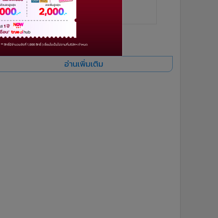
ยอดนิยม
อ่านเพิ่มเติม