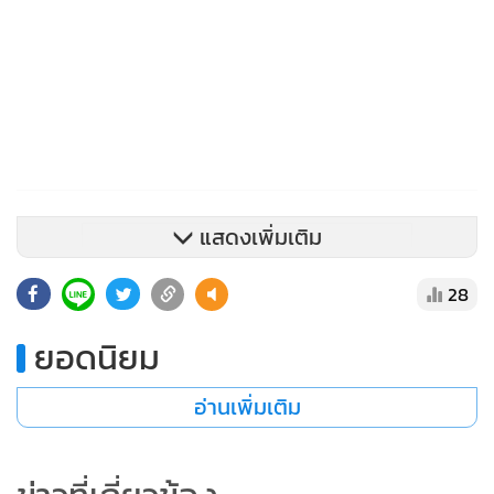
ลงจากสัปดาห์ก่อน (ดีกว่าคาด) ทำให้ผู้เล่นในตลาดคลายกังวล
แนวโน้มการชะลอตัวของเศรษฐกิจสหรัฐฯ
ทางด้านตลาดหุ้นยุโรป ดัชนี STOXX600 พลิกกลับมาปรับตัวขึ้น
+0.39% นำโดยการปรับตัวขึ้นของหุ้นกลุ่มยานยนต์ (Porsche
+2.5% BMW +2.4%) ตอบรับบรรยากาศในตลาดการเงินโดย
รวมที่กลับมาเปิดรับความเสี่ยง จากความหวังว่าการขยายเพดาน
หนี้สหรัฐฯ อาจประสบความสำเร็จได้ภายในสัปดาห์หน้า อย่างไร
แสดงเพิ่มเติม
ก็ดี การปรับตัวขึ้นของตลาดหุ้นยุโรปยังคงเผชิญแรงกดดันจาก
ความกังวลว่าธนาคารกลางยุโรป (ECB) อาจต้องเดินหน้าขึ้น
28
ดอกเบี้ยต่อเนื่องเพื่อคุมปัญหาเงินเฟ้อ
ยอดนิยม
ส่วนในฝั่งตลาดบอนด์ ภาวะเปิดรับความเสี่ยงของตลาดการเงิน
อ่านเพิ่มเติม
และมุมมองของบรรดาเจ้าหน้าที่เฟดซึ่งยังคงออกมาสนับสนุ
นการใช้นโยบายการเงินที่ตึงตัว ได้หนุนให้บอนด์ยิลด์ 10 ปี
สหรัฐฯ ปรับตัวขึ้นต่อเนื่องสู่ระดับ 3.65% ซึ่งเป็นการปรับตัว