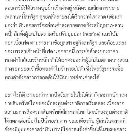
ดอลลาร์ยังได้แรงหนุนฝั่งแข็งค่าอยู่ หลังความเสี่ยงการขยาย
เพดานหนี้สหรัฐฯ ดูจะคลี่คลายลงได้เร็วกว่าที่เราคาด (เดิมเรา
มองว่า เงินดอลลาร์จะอ่อนค่าลงหากตลาดกังวลปัญหาเพดาน
หนี้) อีกทั้งผู้เล่นในตลาดเริ่มปรับมุมมอง (reprice) แนวโน้ม
ดอกเบี้ยเฟด ตามรายงานข้อมูลเศรษฐกิจสหรัฐฯ และถ้อยแถลง
ของบรรดาเจ้าหน้าที่เฟด นอกจากนี้ การย่อตัวลงของราคา
ทองคำใกล้แนวรับหลัก ทำให้เราคงมองว่าผู้เล่นในตลาดบางส่วน
ต่างรอทยอยเข้าซื้อทองคำในจังหวะย่อตัว ซึ่งโฟลว์ธุรกรรมซื้อ
ทองคำดังกล่าวอาจกดดันให้เงินบาทอ่อนค่าลงได้
อย่างไรก็ดี เรามองว่าหากปัจจัยภายในไม่ได้น่ากังวลมากนัก แรง
ขายสินทรัพย์ไทยของนักลงทุนต่างชาติอาจเริ่มลดลง เนื่องจาก
สถานะการถือครองสินทรัพย์เสี่ยงของไทย โดยนักลงทุนต่างชาติ
ได้ลดลงต่อเนื่องในปีนี้พอสมควร ขณะเดียวกัน ผู้เล่นในตลาดที่
ยังคงมีมุมมองคาดว่าเงินบาทมีโอกาสแข็งค่าขึ้นได้ในระยะกลาง