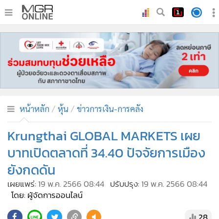
•
หน้าหลัก
•
ทันเหตุการณ์
•
ภาคใต้
•
ภูมิภาค
•
Online Section
หน้าหลัก
หุ้น
ข่าวการเงิน-การคลัง
•
บันเทิง
•
ผู้จัดการรายวัน
Krungthai GLOBAL MARKETS เผย
•
คอลัมนิสต์
บาทเปิดตลาดที่ 34.40 ปัจจัยการเมือง
•
ละคร
ยังกดดัน
•
CbizReview
เผยแพร่:
19 พ.ค. 2566 08:44
ปรับปรุง:
19 พ.ค. 2566 08:44
•
Cyber BIZ
โดย: ผู้จัดการออนไลน์
•
ผู้จัดกวน
28