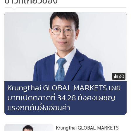
ข่าวที่เกี่ยวข้อง
ทะลุโซนแนวต้านแถว 3.60% ที่เราเคยประเมินไว้ ซึ่งเรามองว่า
แม้โมเมนตัมการปรับตัวขึ้นของบอนด์ยิลด์ 10 ปี สหรัฐฯ ยังพอมี
อยู่บ้าง แต่การปรับตัวขึ้นอาจเป็นไปอย่างจำกัด เนื่องจากผู้เล่น
ในตลาดบางส่วนยังคงรอจังหวะในการเพิ่มสถานะถือครองบอนด์
(รอ Buy on Dip)
ในฝั่งตลาดค่าเงิน เงินดอลลาร์แข็งค่าขึ้นต่อเนื่องเมื่อเทียบกับ
สกุลเงินหลัก ตอบรับกับความหวังการเจรจาขยายเพดานหนี้ที่
อาจบรรลุข้อตกลงได้ภายในสัปดาห์หน้า ขณะเดียวกัน เงิน
40
ดอลลาร์ยังได้แรงหนุนจากมุมมองของผู้เล่นในตลาดที่เริ่มเชื่อว่า
Krungthai GLOBAL MARKETS เผย
เฟดมีโอกาสขึ้นดอกเบี้ยต่อได้และเฟดอาจคงดอกเบี้ยที่ระดับสูง
บาทเปิดตลาดที่ 34.28 ยังคงเผชิญ
ได้นานขึ้น ซึ่งล่าสุดดัชนีเงินดอลลาร์ (DXY) ได้ปรับตัวขึ้นสู่ระดับ
แรงกดดันฝั่งอ่อนค่า
103.5 จุด ส่วนในฝั่งราคาทองคำ ภาวะเปิดรับความเสี่ยงของ
ตลาดการเงิน รวมถึงการปรับตัวขึ้นของทั้งเงินดอลลาร์และ
บอนด์ยิลด์ 10 ปี สหรัฐฯ ยังคงกดดันให้ราคาทองคำ (สัญญา
Krungthai GLOBAL MARKETS