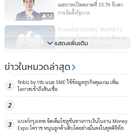
ทองคำตลาด COMEX ส่งมอบเดือน มิ.ย.) ปรับตัวลดลงต่อเนื่องสู่
เผยบาทเปิดตลาดที่ 33.79 จับตา
ระดับ 1,961 ดอลลาร์ต่อออนซ์ ซึ่งเป็นการปรับตัวลงใกล้โซน
การจัดตั้งรัฐบาล
54
แนวรับหลักแถว 1.950 ดอลลาร์ต่อออนซ์ หลังจากหลุดโซนแนว
รับช่วง 1,990 ดอลลาร์ต่อออนซ์ โดยเรายังคงมองว่าการปรับฐาน
Krungthai GLOBAL MARKETS
ของราคาทองคำในช่วงที่ผ่านมา อาจหนุนให้ผู้เล่นบางส่วนทยอย
เผยบาทเปิดตลาดที่ 33.87 ติดตาม
แสดงเพิ่มเติม
เข้าซื้อทองคำในจังหวะย่อตัว ซึ่งโฟลว์ธุรกรรมดังกล่าวมีส่วน
ฟันด์โฟลว์นักลงทุนต่างชาติ
54
กดดันให้เงินบาทอ่อนค่าลงได้
Krungthai GLOBAL MARKETS
ข่าวในหมวดล่าสุด
เผยบาทเปิดตลาดที่ 33.62 จับตา
สำหรับวันนี้ รายงานข้อมูลเศรษฐกิจสำคัญอาจมีไม่มากนัก
ปัจจัยหนุนจากฟันด์โฟลว์
อย่างไรก็ดี ผู้เล่นในตลาดจะรอประเมินแนวโน้มการดำเนิน
130
finbiz by ttb แนะ SME ใช้ข้อมูลธุรกิจคุมเกม เพิ่ม
1
นโยบายการเงินของเฟด ผ่านถ้อยแถลงของบรรดาเจ้าหน้าที่เฟด
โอกาสเข้าถึงสินเชื่อ
โดยเฉพาะประธานเฟด Jerome Powell เช่นเดียวกันกับในฝั่ง
2
ยุโรป ผู้เล่นในตลาดจะรอติดตามถ้อยแถลงของบรรดาเจ้าหน้าที่
ECB เช่นกัน หลังล่าสุดอัตราเงินเฟ้อยูโรโซนยังคงอยู่ในระดับสูง
แบงก์กรุงเทพ จัดเต็มโซลูชันทางการเงินในงาน Money
ทำให้ผู้เล่นในตลาดยังคงคาดว่า ECB จะเดินหน้าขึ้นดอกเบี้ยต่อ
3
Expo โคราช หนุนลูกค้าเติบโตอย่างมั่นคงในยุคดิจิทัล
เนื่องได้ไม่ยาก