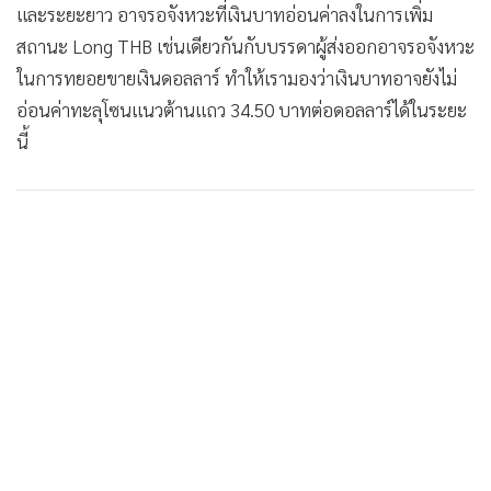
และระยะยาว อาจรอจังหวะที่เงินบาทอ่อนค่าลงในการเพิ่ม
สถานะ Long THB เช่นเดียวกันกับบรรดาผู้ส่งออกอาจรอจังหวะ
ในการทยอยขายเงินดอลลาร์ ทำให้เรามองว่าเงินบาทอาจยังไม่
อ่อนค่าทะลุโซนแนวต้านแถว 34.50 บาทต่อดอลลาร์ได้ในระยะ
นี้
ด้านผู้เล่นในตลาดหุ้นสหรัฐฯ ยังคงเดินหน้าเปิดรับความเสี่ยงมาก
ขึ้น ส่งผลให้ดัชนี S&P500 ปรับตัวขึ้นกว่า +1.19% ท่ามกลาง
ความหวังการเจรจาขยายเพดานหนี้สหรัฐฯ ที่มีโอกาสจะบรรลุข้อ
ตกลงกันได้ภายในสัปดาห์หน้า ขณะเดียวกัน ตลาดหุ้นสหรัฐฯ ยัง
ได้แรงหนุนจากรายงานผลประกอบการของบริษัทค้าปลีกใหญ่
อย่าง Walmart +1.3% ที่ออกมาดีกว่าคาด กอปรกับรายงาน
ข้อมูลยอดผู้ขอรับสวัสดิการการว่างงานครั้งแรกและต่อเนื่องลด