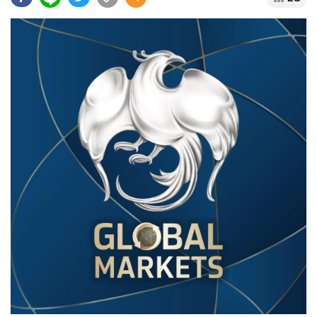
•
Good health & Well-being
•
Green Innovation & SD
•
Management & HR
•
MGR Live
•
Infographic
•
การเมือง
•
ท่องเที่ยว
•
กีฬา
•
ต่างประเทศ
•
Special Scoop
•
เศรษฐกิจ-ธุรกิจ
•
จีน
•
ชุมชน-คุณภาพชีวิต
•
อาชญากรรม
•
Motoring