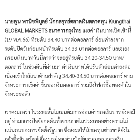
•
เกม
•
วิทยาศาสตร์
นายพูน พานิชพิบูลย์ นักกลยุทธ์ตลาดเงินตลาดทุน Krungthai
•
SMEs
GLOBAL MARKETS ธนาคารกรุงไทย
เผยค่าเงินบาทเปิดเช้านี้
•
หุ้น
(19 พ.ค.66) ที่ระดับ 34.40 บาทต่อดอลลาร์ อ่อนค่าลงจาก
•
อินโดจีน
ระดับปิดวันก่อนหน้าที่ระดับ 34.33 บาทต่อดอลลาร์ และมอง
•
กองทุนรวม
กรอบเงินบาทวันนี้คาดว่าจะอยู่ที่ระดับ 34.20-34.50 บาท/
•
Celeb Online
ดอลลาร์ ในช่วงคืนที่ผ่านมา ค่าเงินบาทได้ปรับตัวอ่อนค่าลงต่อ
•
Factcheck
เนื่องเข้าใกล้แนวต้านสำคัญ 34.40-34.50 บาทต่อดอลลาร์ ตาม
•
ญี่ปุ่น
จังหวะการแข็งค่าขึ้นของเงินดอลลาร์ รวมถึงโฟลว์ซื้อทองคำใน
•
News1
จังหวะย่อตัว
•
Gotomanager
เราคงมองว่า ในระยะสั้นโมเมนตัมการอ่อนค่าของเงินบาทยังคงมี
อยู่ ท่ามกลางปัจจัยกดดันทั้งจากภายในประเทศอย่างความไม่
แน่นอนของการจัดตั้งรัฐบาล ซึ่งส่งผลให้นักลงทุนต่างชาติยังไม่
กล้าซื้อสินทรัพย์เสี่ยงของไทย ส่วนปัจจัยภายนอก อย่างเงิน