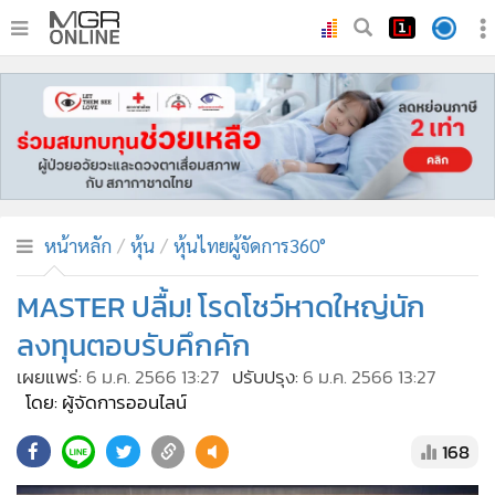
•
หน้าหลัก
•
ทันเหตุการณ์
•
ภาคใต้
•
ภูมิภาค
•
Online Section
หน้าหลัก
หุ้น
หุ้นไทยผู้จัดการ360°
•
บันเทิง
•
ผู้จัดการรายวัน
MASTER ปลื้ม! โรดโชว์หาดใหญ่นัก
•
คอลัมนิสต์
ลงทุนตอบรับคึกคัก
•
ละคร
เผยแพร่:
6 ม.ค. 2566 13:27
ปรับปรุง:
6 ม.ค. 2566 13:27
•
CbizReview
โดย: ผู้จัดการออนไลน์
•
Cyber BIZ
168
•
ผู้จัดกวน