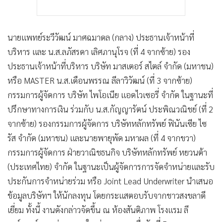
นายแพทย์ระวีวัฒน์ มาศฉมาดล (กลาง) ประธานเจ้าหน้าที่
บริหาร และ น.ส.ลภัสรดา เลิศภานุโรจ (ที่ 4 จากซ้าย) รอง
ประธานเจ้าหน้าที่บริหาร บริษัท มาสเตอร์ สไตล์ จำกัด (มหาชน)
หรือ MASTER น.ส.เดือนพรรณ ลีลาวิวัฒน์ (ที่ 3 จากซ้าย)
กรรมการผู้จัดการ บริษัท ไพโอเนีย แอดไวเซอรี่ จำกัด ในฐานะที่
ปรึกษาทางการเงิน ร่วมกับ น.ส.กัญญารัตน์ ประพิณวณิชย์ (ที่ 2
จากซ้าย) รองกรรมการผู้จัดการ บริษัทหลักทรัพย์ ฟินันเซีย ไซ
รัส จำกัด (มหาชน) และนายพายุพัด มหาผล (ที่ 4 จากขวา)
กรรมการผู้จัดการ ฝ่ายวาณิชธนกิจ บริษัทหลักทรัพย์ หยวนต้า
(ประเทศไทย) จำกัด ในฐานะเป็นผู้จัดการการจัดจำหน่ายและรับ
ประกันการจำหน่ายร่วม หรือ Joint Lead Underwriter นำเสนอ
ข้อมูลบริษัทฯ ให้นักลงทุน โดยกระแสตอบรับจากชาวสงขลาดี
เยี่ยม ทั้งนี้ งานดังกล่าวจัดขึ้น ณ ห้องสันติภาพ โรงแรม ลี