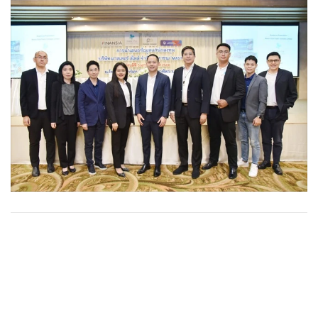
•
Good health & Well-being
•
Green Innovation & SD
•
Management & HR
•
MGR Live
•
Infographic
•
การเมือง
•
ท่องเที่ยว
•
กีฬา
•
ต่างประเทศ
•
Special Scoop
•
เศรษฐกิจ-ธุรกิจ
•
จีน
•
ชุมชน-คุณภาพชีวิต
•
อาชญากรรม
•
Motoring