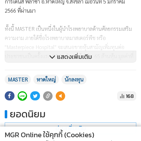
การ์เดนส์ พลาซ่า อ.หาดใหญ่ จ.สงขลา เมื่อวันที่ 5 มกราคม
2566 ที่ผ่านมา
ทั้งนี้ MASTER เป็นหนึ่งในผู้นำโรงพยาบาลด้านศัลยกรรมเสริม
ความงาม ภายใต้ชื่อโรงพยาบาลมาสเตอร์พีช หรือ
"Masterpiece Hospital" จะเสนอขายหุ้นสามัญเพิ่มทุนต่อ
แสดงเพิ่มเติม
ประชาชนเป็นครั้งแรก (IPO) จำนวนไม่เกิน 65 ล้านหุ้น มูลค่าที่
ตราไว้หุ้นละ 1 บาท คิดเป็น 27.08% ของจำนวนหุ้นสามัญที่
ออกและเรียกชำระแล้วทั้งหมด ซึ่งการเสนอขายหุ้นสามัญเพิ่ม
MASTER
หาดใหญ่
นักลงทุน
ทุนในครั้งนี้ ตอกย้ำความเชื่อมั่นการเป็นหนึ่งในผู้นำโรงพยาบาล
ด้านศัลยกรรมเสริมความงามที่มีผลการดำเนินงานเติบโตแบบ
168
ก้าวกระโดด และพร้อมจะเข้าจดทะเบียนในตลาดหลักทรัพย์เอ็ม
ยอดนิยม
เอ ไอ (mai) ภายในต้นปี 2566
อ่านเพิ่มเติม
MGR Online ใช้คุกกี้ (Cookies)