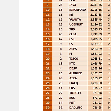
•
Management & HR
•
MGR Live
•
Infographic
•
การเมือง
•
ท่องเที่ยว
•
กีฬา
•
ต่างประเทศ
•
Special Scoop
•
เศรษฐกิจ-ธุรกิจ
•
จีน
•
ชุมชน-คุณภาพชีวิต
•
อาชญากรรม
•
Motoring
•
เกม
•
วิทยาศาสตร์
•
SMEs
•
หุ้น