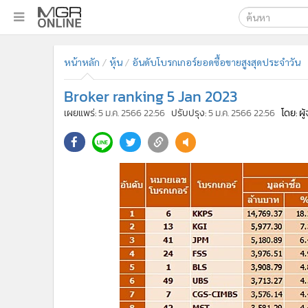
เลือกเครื่องมือท
•
หน้าหลัก
หน้าหลัก
หุ้น
อันดับโบรกเกอร์ยอดซื้อขายสูงสุดประจำวัน
ค้นหา
•
ทันเหตุการณ์
Google
•
ภาคใต้
Broker ranking 5 Jan 2023
•
ภูมิภาค
MGR Onl
เผยแพร่:
5 ม.ค. 2566 22:56
ปรับปรุง:
5 ม.ค. 2566 22:56
โดย: ผ
•
Online Section
ค้นหาขั
•
บันเทิง
•
ผู้จัดการรายวัน
•
คอลัมนิสต์
•
ละคร
•
CbizReview
•
Cyber BIZ
•
ผู้จัดกวน
•
Good health & Well-being
•
Green Innovation & SD