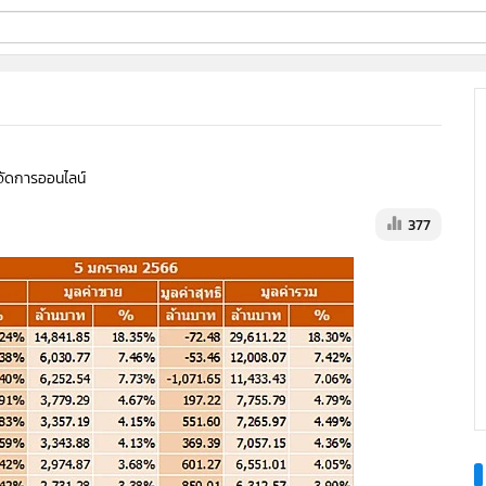
ี่ใช้
ine
ู้จัดการออนไลน์
้นสูง
377