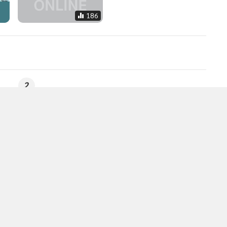
186
2
4
Broker ranking 24 Jul 2026
วอื่นในหมวด
MGR Online Application
E