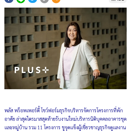
•
Good health & Well-being
•
Green Innovation & SD
•
Management & HR
•
MGR Live
•
Infographic
•
การเมือง
•
ท่องเที่ยว
•
กีฬา
•
ต่างประเทศ
•
Special Scoop
•
เศรษฐกิจ-ธุรกิจ
•
จีน
•
ชุมชน-คุณภาพชีวิต
พลัส พร็อพเพอร์ตี้ โชว์ฟอร์มธุรกิจบริหารจัดการโครงการที่พัก
•
อาชญากรรม
อาศัย ล่าสุดไตรมาสสุดท้ายรับงานใหม่บริหารนิติบุคคลอาคารชุด
•
Motoring
และหมู่บ้าน รวม 11 โครงการ ชูจุดแข็งผู้เชี่ยวชาญธุรกิจดูแลงาน