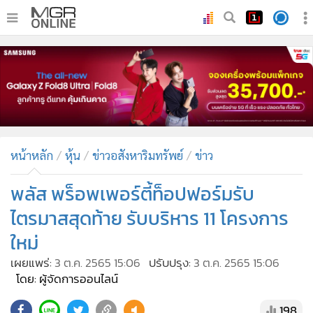
•
หน้าหลัก
•
ทันเหตุการณ์
•
ภาคใต้
•
ภูมิภาค
•
Online Section
หน้าหลัก
หุ้น
ข่าวอสังหาริมทรัพย์
ข่าว
•
บันเทิง
•
ผู้จัดการรายวัน
พลัส พร็อพเพอร์ตี้ท็อปฟอร์มรับ
•
คอลัมนิสต์
ไตรมาสสุดท้าย รับบริหาร 11 โครงการ
•
ละคร
ใหม่
•
CbizReview
เผยแพร่:
3 ต.ค. 2565 15:06
ปรับปรุง:
3 ต.ค. 2565 15:06
•
Cyber BIZ
โดย: ผู้จัดการออนไลน์
•
ผู้จัดกวน
198