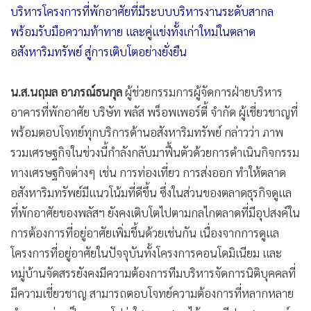
บริหารโครงการที่พักอาศัยที่มีระบบบริหารงานระดับสากล
•
เกม
พร้อมรับมือความท้าทาย และคู่แข่งทั้งเก่าใหม่ในตลาด
•
วิทยาศาสตร์
อสังหาริมทรัพย์ สู่การเติบโตอย่างยั่งยืน
•
SMEs
•
หุ้น
น.ส.นฤมล อาภรณ์ธนกุล
ผู้ช่วยกรรมการผู้จัดการฝ่ายบริหาร
•
อินโดจีน
อาคารที่พักอาศัย บริษัท พลัส พร็อพเพอร์ตี้ จำกัด ผู้เชี่ยวชาญที่
•
กองทุนรวม
พร้อมตอบโจทย์ทุกบริการด้านอสังหาริมทรัพย์ กล่าวว่า ภาพ
•
Celeb Online
รวมเศรษฐกิจในช่วงนี้กำลังกลับมาฟื้นตัวด้วยการดำเนินกิจกรรม
•
Factcheck
ทางเศรษฐกิจต่างๆ เช่น การท่องเที่ยว การส่งออก ทำให้ตลาด
•
ญี่ปุ่น
อสังหาริมทรัพย์มีแนวโน้มที่ดีขึ้น ซึ่งในส่วนของตลาดธุรกิจดูแล
•
News1
ที่พักอาศัยของพลัสฯ ยังคงเติบโตไปตามกลไกตลาดที่มีอุปสงค์ใน
•
Gotomanager
การต้องการที่อยู่อาศัยเพิ่มขึ้นด้วยเช่นกัน เนื่องจากการดูแล
โครงการที่อยู่อาศัยในปัจจุบันทั้งโครงการคอนโดมิเนียม และ
หมู่บ้านจัดสรรยังคงมีความต้องการทีมบริหารจัดการนิติบุคคลที่
มีความเชี่ยวชาญ สามารถตอบโจทย์ความต้องการที่หลากหลาย