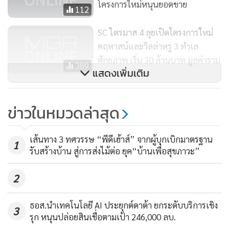
โครงการใหม่หนุนยอดขาย
112
SC ไตรมาส 4 ลุยเปิดโครงการใหม่
คฤหาสน์และวิลล่าหรู 3 ทำเล
ศักยภาพ เริ่ม 30 ล้านบาท มูลค่ารวม
389
แสดงเพิ่มเติม
5,360 ล้านบาท
วัน แบงค็อก จับมือ หัวเว่ย ต่อยอด
ข่าวในหมวดล่าสุด
ความร่วมมือเชิงกลยุทธ์สู่การพัฒนา
ระบบสมาร์ทซิตี้อัจฉริยะ
240
เส้นทาง 3 ทศวรรษ “พีดีเฮ้าส์” จากผู้บุกเบิกมาตรฐาน
1
รับสร้างบ้าน สู่การส่งไม้ต่อ ยุค“บ้านเพื่อสุขภาวะ”
2
ธอส.นำเทคโนโลยี AI ประยุกต์ดาต้า ยกระดับบริการเชิง
3
รุก หนุนปล่อยสินเชื่อตามเป้า 246,000 ลบ.