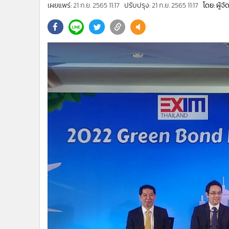
•
Management & HR
เผยแพร่:
21 ก.ย. 2565 11:17
ปรับปรุง:
21 ก.ย. 2565 11:17
โดย: ผู้จ
•
MGR Live
•
Infographic
•
การเมือง
•
ท่องเที่ยว
•
กีฬา
•
ต่างประเทศ
•
Special Scoop
•
เศรษฐกิจ-ธุรกิจ
•
จีน
•
ชุมชน-คุณภาพชีวิต
•
อาชญากรรม
•
Motoring
•
เกม
•
วิทยาศาสตร์
•
SMEs
•
หุ้น