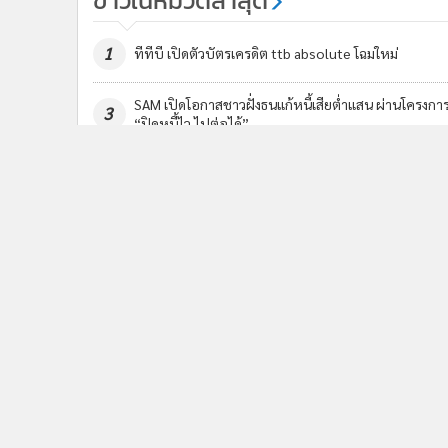
ข่าวในหมวดล่าสุด
1
ทีทีบี เปิดตัวบัตรเครดิต ttb absolute โฉมใหม่
SAM เปิดโอกาสชาวฝั่งธนแก้หนี้เสียต่ำแสน ผ่านโครงกา
3
“ปิดหนี้ไว ไปต่อได้”
ข่า
ติดตามข่าวสารผ่านทาง LIN