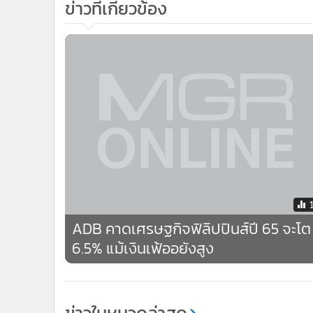
ข่าวที่เกี่ยวข้อง
ADB คาดเศรษฐกิจฟิลิปปินส์ปี 65 จะโต
6.5% แม้เงินเฟ้ออยังสูง