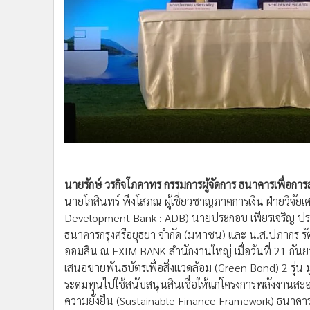
•
อินโดจีน
•
กองทุนรวม
•
Celeb Online
•
Factcheck
•
ญี่ปุ่น
•
News1
•
Gotomanager
นายรักษ์ วรกิจโภคาทร กรรมการผู้จัดการ ธนาคารเพื่อ
นายโกสินทร์ พึงโสภณ ผู้เชี่ยวชาญภาคการเงิน ฝ่ายวิจั
Development Bank : ADB) นายประกอบ เพียรเจริญ ประธ
ธนาคารกรุงศรีอยุธยา จำกัด (มหาชน) และ น.ส.ปภากร รั
ออมสิน ณ EXIM BANK สำนักงานใหญ่ เมื่อวันที่ 21 กั
เสนอขายพันธบัตรเพื่อสิ่งแวดล้อม (Green Bond) 2 รุ่น มู
ระดมทุนไปใช้สนับสนุนสินเชื่อให้แก่โครงการพลังงานสะ
ความยั่งยืน (Sustainable Finance Framework) ธนาคาร