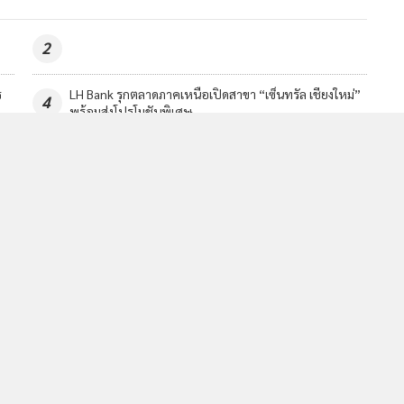
2
ร
LH Bank รุกตลาดภาคเหนือเปิดสาขา “เซ็นทรัล เชียงใหม่”
4
พร้อมส่งโปรโมชันพิเศษ
วอื่นในหมวด
MGR Online Application
E