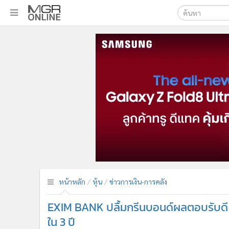
เลือกเครื่องมือท
•
หน้าหลัก
ค้นหา
•
ทันเหตุการณ์
Google
•
ภาคใต้
•
ภูมิภาค
MGR Onl
•
Online Section
ค้นหาขั
•
บันเทิง
•
ผู้จัดการรายวัน
•
คอลัมนิสต์
•
ละคร
•
CbizReview
•
Cyber BIZ
หน้าหลัก
หุ้น
ข่าวการเงิน-การคลัง
•
ผู้จัดกวน
EXIM BANK ปลื้มกรีนบอนด์ผลตอบรับดี ตั
•
Good health & Well-being
•
Green Innovation & SD
ใน 3 ปี