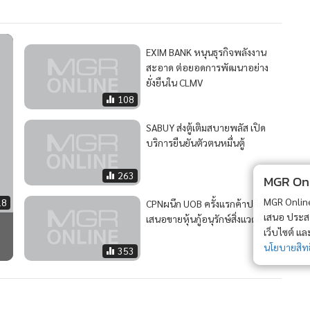
EXIM BANK หนุนธุรกิจพลังงาน
สะอาด ต่อยอดการพัฒนาอย่าง
ยั่งยืนใน CLMV
108
SABUY ส่งตู้เติมสบายพลัส เปิด
บริการยืนยันตัวตนหมื่นตู้
263
MGR Onli
MGR Online 
18
CPNผนึก UOB ครั้งแรกค้าปลีกไทย
เสนอ ประสบก
เสนอขายหุ้นกู้อนุรักษ์สิ่งแวดล้อม
เว็บไซต์ แ
นโยบายสิทธ
353