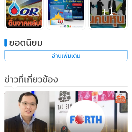
+1
ค่าพี/อี เรโช OR อยู่ที่ 26 เท่า อัตราเงินปันผลตอบแทนประมาณ
1.82% และแม้กำไรไตรมาสแรกจะชะลอตัวลง แต่บริษัทมีหลาย
โครงการขยายธุรกิจเพื่อเพิ่มรายได้ ทั้งการค้าปลีกและการขยาย
การติดตั้งสถานีชาร์จไฟฟ้ารถยนต์ไฟฟ้า ขณะที่นักลงทุนไม่ได้
ยอดนิยม
หวั่นไหวกับกำไรไตรมาสที่ชะลอตัว จึงไม่เกิดการทุบขายหุ้น แต่
กลับมีแรงซื้อไหลเข้ามา
อ่านเพิ่มเติม
หุ้นที่เงียบสงบมานับตั้งแต่ต้นปีจึงเริ่มกลับมีชีวิตชีวา ราคาตีฝ่า
ข่าวที่เกี่ยวข้อง
กำแพง 26 บาทขึ้นมาได้ในการซื้อขายช่วงเช้าวันที่ 11
พฤษภาคม ท่ามกลางปริมาณการซื้อขายที่หนาตาขึ้น และติดใน
10 อันดับหุ้นที่มีการซื้อขายสูงสุดอีกครั้ง
OR ตื่นจากหลับแล้ว นักลงทุนที่ติดหุ้นอยู่เริ่มมีความหวังครั้งใหม่
แต่รอบนี้จะมีแรงวิ่งไปได้ไกลขนาดไหนเท่านั้น