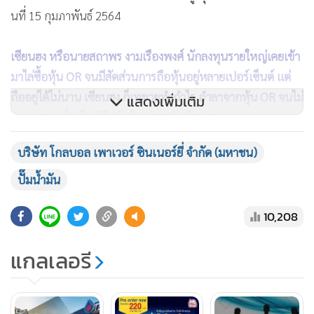
นที่ 15 กุมภาพันธ์ 2564
เซียนฮง หรือนายสถาพร งามเรืองพงศ์ นักลงทุนรายใหญ่เคยเข้า
มาไล่ซื้อหุ้น OR จนมีสัดส่วนการถือหุ้นอยู่หลายเปอร์เซ็นต์ แต่
ถืออยู่ได้ไม่นาน เซียนฮง ก็เทขายทำกำไร อำลาจากหุ้น OR จนไม่
แสดงเพิ่มเติม
ปรากฏรายชื่อเป็นผู้ถือหุ้นใหญ่ 10 อันดับแรก
บริษัท โกลบอล เพาเวอร์ ซินเนอร์ยี่ จำกัด (มหาชน)
หลังจากเซียนฮง ขายหุ้นทิ้ง OR เข้าสู่ช่วงขาลงเต็มตัว ราคาปรับ
ฐานลงต่อเนื่อง จนลงไปต่ำสุดที่ 23.80 บาท ก่อนที่จะเคลื่อนไหว
ปั๊มน้ำมัน
อยู่ในระดับ 24-25 บาทอยู่หลายเดือน ไม่เคยทะลุผ่านพ้น 26
10,208
บาท
แกลเลอรี
นักลงทุนที่ถือหุ้น OR ไว้อึดอัด เบื่อหน่าย และบางรายยอมตัด
ขายขาดทุนเพราะหุ้นลุ้นไม่ขึ้น ตกอยู่ในสภาพตายซาก
เคลื่อนไหวในกรอบแคบๆ ยาวนาน