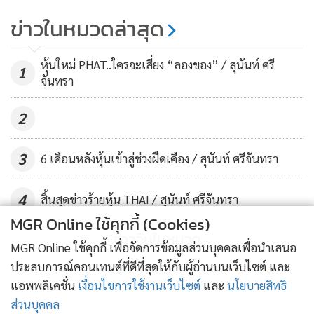
หุ้น ออกวอร์แรนต์ TTB-W1 ให้ผู้ถือ
ข่าวในหมวดล่าสุด
หุ้นเดิมโดยไม่คิดมูลค่า
3,197
หุ้นใหม่ PHAT..ใครจะเสี่ยง “ลองของ” / สุนันท์ ศรี
1
จันทรา
2
3
6 เดือนหลังหุ้นเข้าสู่ช่วงฝืดเคือง / สุนันท์ ศรีจันทรา
4
สิ้นสุดข่าวร้ายหุ้น THAI / สุนันท์ ศรีจันทรา
MGR Online ใช้คุกกี้ (Cookies)
ข่าวอื่นในหมวด
MGR Online ใช้คุกกี้ เพื่อจัดการข้อมูลส่วนบุคคลเพื่อนำเสนอ
ประสบการณ์คอนเทนต์ที่ดีที่สุดให้กับผู้อ่านบนเว็บไซต์ และ
แอพพลิเคชั่น
เงื่อนไขการใช้งานเว็บไซต์
และ
นโยบายสิทธิ
ส่วนบุคคล