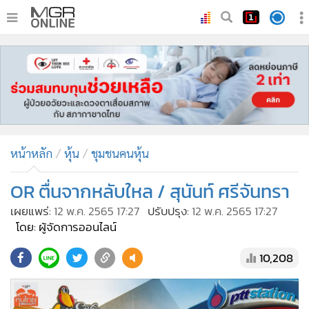
•
หน้าหลัก
•
ทันเหตุการณ์
•
ภาคใต้
•
ภูมิภาค
•
Online Section
หน้าหลัก
หุ้น
ชุมชนคนหุ้น
•
บันเทิง
•
ผู้จัดการรายวัน
OR ตื่นจากหลับใหล / สุนันท์ ศรีจันทรา
•
คอลัมนิสต์
เผยแพร่:
12 พ.ค. 2565 17:27
ปรับปรุง:
12 พ.ค. 2565 17:27
•
ละคร
โดย: ผู้จัดการออนไลน์
•
CbizReview
10,208
•
Cyber BIZ
•
ผู้จัดกวน