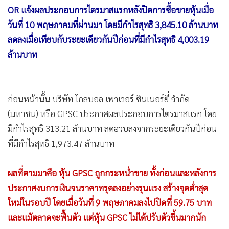
•
เกม
OR แจ้งผลประกอบการไตรมาสแรกหลังปิดการซื้อขายหุ้นเมื่อ
วันที่ 10 พฤษภาคมที่ผ่านมา โดยมีกำไรสุทธิ 3,845.10 ล้านบาท
•
วิทยาศาสตร์
ลดลงเมื่อเทียบกับระยะเดียวกันปีก่อนที่มีกำไรสุทธิ 4,003.19
•
SMEs
ล้านบาท
•
หุ้น
•
อินโดจีน
•
กองทุนรวม
ก่อนหน้านั้น บริษัท โกลบอล เพาเวอร์ ซินเนอร์ยี่ จำกัด
•
Celeb Online
(มหาชน) หรือ GPSC ประกาศผลประกอบการไตรมาสแรก โดย
•
Factcheck
มีกำไรสุทธิ 313.21 ล้านบาท ลดฮวบลงจากระยะเดียวกันปีก่อน
•
ญี่ปุ่น
ที่มีกำไรสุทธิ 1,973.47 ล้านบาท
•
News1
•
Gotomanager
ผลที่ตามมาคือ หุ้น GPSC ถูกกระหน่ำขาย ทั้งก่อนและหลังการ
ประกาศงบการเงินจนราคาทรุดลงอย่างรุนแรง สร้างจุดต่ำสุด
ใหม่ในรอบปี โดยเมื่อวันที่ 9 พฤษภาคมลงไปปิดที่ 59.75 บาท
และแม้ตลาดจะฟื้นตัว แต่หุ้น GPSC ไม่ได้ปรับตัวขึ้นมากนัก