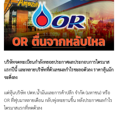
•
Good health & Well-being
•
Green Innovation & SD
•
Management & HR
•
MGR Live
•
Infographic
•
การเมือง
•
ท่องเที่ยว
•
กีฬา
บริษัทจดทะเบียนกำลังทยอยประกาศผลประกอบการไตรมาส
•
ต่างประเทศ
แรกปีนี้ และหลายบริษัทที่ตัวเลขผลกำไรชะลอตัวลง ราคาหุ้นมัก
•
Special Scoop
จะดิ่งลง
•
เศรษฐกิจ-ธุรกิจ
•
จีน
แต่หุ้นบริษัท ปตท.น้ำมันและการค้าปลีก จำกัด (มหาชน) หรือ
•
ชุมชน-คุณภาพชีวิต
OR ที่ฟุบมาหลายเดือน กลับพุ่งทะยานขึ้น หลังประกาศผลกำไร
•
อาชญากรรม
ไตรมาสแรกที่หดตัวลง
•
Motoring