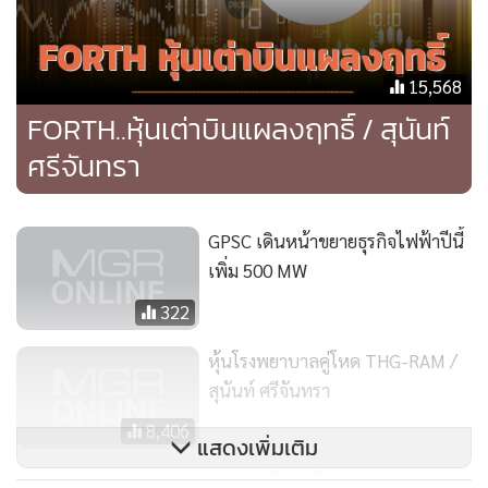
15,568
FORTH..หุ้นเต่าบินแผลงฤทธิ์ / สุนันท์
ศรีจันทรา
GPSC เดินหน้าขยายธุรกิจไฟฟ้าปีนี้
เพิ่ม 500 MW
322
หุ้นโรงพยาบาลคู่โหด THG-RAM /
สุนันท์ ศรีจันทรา
8,406
แสดงเพิ่มเติม
ttb อนุมัติจ่ายปันผล 0.038 บาทต่อ