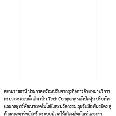
นายณัฐพล วิมลเฉลา ประธานเจ้าหน้าที่บริหาร บริษัท สยาม
•
เกม
ราชธานี จำกัด (มหาชน) หรือ SO ผู้นำด้านธุรกิจการจ้างเหมา
•
วิทยาศาสตร์
บริการครบวงจร (Outsourcing Services) เปิดเผยในงานวันที่ผู้
•
SMEs
บริหารพบนักวิเคราะห์และผู้ลงทุน (ออฟเดย์) เมื่อวันที่ 2
•
หุ้น
มี.ค.2565 ว่า ตลอด 1 ปีที่ผ่านมา หลังบริษัทจดทะเบียนเข้า
•
อินโดจีน
ตลาดหลักทรัพย์แห่งประเทศไทย เงินที่บริษัทได้นำเงินระดมทุน
•
กองทุนรวม
ทำให้บริษัทเพิ่มขีดความสามารถในการแข่งขันมากขึ้น สรุปเป็น
•
Celeb Online
3 ประเด็นหลักคือ
•
Factcheck
•
ญี่ปุ่น
1.ช่วยปรับเปลี่ยนจากการเป็นบริษัทธุรกิจการจ้างเหมาบริการ
•
News1
ครบวงจรแบบดั้งเดิม (Traditional Outsourcing) เป็นบริษัทที่
•
Gotomanager
เข้าสู่การใช้เทคโนโลยีและสร้างนวัตกรรมใหม่ให้เกิดขึ้น หรือ
Tech company เนื่องจาก SO มีบุคลากรทางด้านที่ใช้เทคโนโลยี
(Peopleware) ทำให้มีฐานข้อมูล (Database) ด้านทรัพยากร
บุคคล (Human Resource) มากกว่า 1 แสนคน ซึ่งกลายเป็นจุด