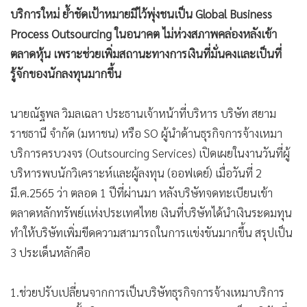
แข็งให้บริษัทเพราะส่งผลให้สร้างนวัตกรรมอื่นเพิ่ม ตั้งแต่ด้าน
Peopleware ด้าน Software และ Hardware ที่จะนำไปสู่การ
บริการที่หลายหลายและครบวงจร (Fully Integrated Solution)
และยังช่วยตอบสนองความต้องการของลูกค้าให้สะดวกสบาย
รวมถึงช่วยประหยัดทั้งค่าใช้จ่ายและเวลาได้อีกด้วย
2.มีการตั้งแผนกเทคโนโลยี (Technology) และแผนกการลงทุน
(Investment) แยกจากธุรกิจหลัก (Core Business) โดยเฉพาะ
ทั้งนี้เพื่อให้หน่วยงานดังกล่าวสามารถมุ่งมั่น และโฟกัสในการ
สร้างธุรกิจที่มีโอกาสเติบโตได้ก้าวกระโดดใหม่ (New S-Curve)
ทั้งทางด้าน Technology และ Digital Transformation ให้แก่
สยามราชธานี หลังจากได้ปรับการทำงานลดลำดับขั้นตอนที่ยุ่ง
ยากโดยใช้ Agile มากขึ้น
และ 3.เริ่มเกิดความร่วมมือเซ็นสัญญาและร่วมลงทุนกับพันธมิตร