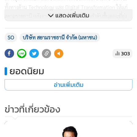
เป็นบริษัทที่รู้จักในแวดวงธุรกิจและนักลงทุนมากขึ้น ที่สำคัญคือ
การสร้างการรับรู้ว่า ปัจจุบัน SO อยู่ระหว่างการดำเนินงานเพื่อ
แสดงเพิ่มเติม
เป็นบริษัท Tech Company จากเดิมเป็น Traditional
Outsourcing” นายณัฐพล กล่าว
SO
บริษัท สยามราชธานี จำกัด (มหาชน)
นอกจากนั้น วิสัยทัศน์ของบริษัทในระยะยาว คือ สยามราชธานี
303
ต้องการเป็นบริษัทที่ประกอบธุรกิจบริการจ้างเหมาแบบครบ
วงจรระดับโลก (Global Business Process Outsourcing) ซึ่งมี
ยอดนิยม
เป้าหมายที่จะช่วยสร้างระบบนิเวศ (Ecosystem) เพื่อสนับสนุน
การพัฒนาสตาร์ทอัปให้เติบโต รวมถึงพร้อมเป็นผู้ลงทุนและเป็น
อ่านเพิ่มเติม
พื้นที่สนามให้ผู้คิดค้นนวัตกรรมใหม่ๆ หรือสตาร์ทอัปได้ทดสอบ
(Sandbox) การคิดค้นผลิตภัณฑ์ใหม่ที่สามารถเกิดการใช้จริงใน
ข่าวที่เกี่ยวข้อง
โลกปัจจุบันได้ (Real World Environment)
อย่างไรก็ดี ปี 2565 บริษัทตั้งเป้ารายได้เติบโต 10% จากปีก่อนที่
ทำได้ 2,086 ล้านบาท จาก 2 แรงขับเคลื่อนหลักคือ 1.การนำ