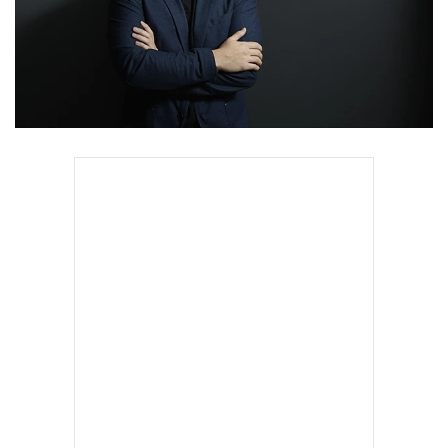
•
Good health & Well-being
•
Green Innovation & SD
•
Management & HR
•
MGR Live
•
Infographic
•
การเมือง
•
ท่องเที่ยว
สยามราชธานี ประกาศพร้อมปรับจากธุรกิจการจ้างเหมาบริการ
•
กีฬา
ครบวงจรแบบดั้งเดิม เป็น Tech Company หลังปัดฝุ่น ปรับทัพ
•
ต่างประเทศ
และกลยุทธ์พัฒนาเทคโนโลยีและนวัตกรรม ลุยจับมือพันธมิตร คู่
•
Special Scoop
ค้าและสตาร์ทอัปสร้างระบบนิเวศให้เกิดผลิตภัณฑ์และการ
•
เศรษฐกิจ-ธุรกิจ
บริการใหม่ ย้ำชัดเป้าหมายมีไว้พุ่งชนเป็น Global Business
•
จีน
Process Outsourcing ในอนาคต ไม่ห่วงสภาพคล่องหลังเข้า
•
ชุมชน-คุณภาพชีวิต
ตลาดหุ้น เพราะช่วยเพิ่มสถานะทางการเงินที่มั่นคงและเป็นที่
•
อาชญากรรม
รู้จักของนักลงทุนมากขึ้น
•
Motoring