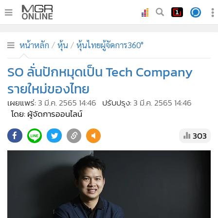
•
หน้าหลัก
หน้าหลัก
หุ้น
หุ้นไทยผู้จัดการ360°
•
ทันเหตุการณ์
•
SO ลั่นปักหมุดเป็น Tech Company
ภาคใต้
•
ภูมิภาค
รายใหม่ของไทย
•
Online Section
เผยแพร่:
3 มี.ค. 2565 14:46
ปรับปรุง:
3 มี.ค. 2565 14:46
•
บันเทิง
โดย: ผู้จัดการออนไลน์
•
ผู้จัดการรายวัน
303
•
คอลัมนิสต์
•
ละคร
•
CbizReview
•
Cyber BIZ
•
ผู้จัดกวน