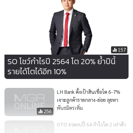
เทคโนโลยีมาปรับใช้ในการบริการการจ้างเหมาบริการครบวงจร
มากขึ้น เพื่อให้เกิดการวิจัยและการพัฒนา (R&D) และเกิด
นวัตกรรมใหม่เพิ่มขึ้น และ 2.การพัฒนาธุรกิจใหม่ๆ กับพันธมิตร
ของบริษัท รวมถึงพร้อมที่จะลงทุนธุรกิจใหม่เพิ่มขึ้นเมื่อมีโอกาส
เนื่องจากมองว่าจะช่วยให้เกิดทั้งผลิตภัณฑ์ใหม่ และการบริการ
รูปแบบใหม่ที่จะสามารถตอบโจทย์ตามความต้องการลูกค้าได้
157
หลากหลายและครอบคลุมมากขึ้น ซึ่งอาจส่งผลให้บริษัทขยาย
SO โชว์กำไรปี 2564 โต 20% ย้ำปีนี้
ฐานได้กลุ่มลูกค้าใหม่เพิ่มขึ้นอีกด้วย
รายได้โตได้อีก 10%
“เช่นเดียวกันที่ปีนี้บริษัทพยายามจะรักษาอัตราการทำกำไร
LH Bank ตั้งเป้าสินเชื่อโต 6-7%
อย่างต่อเนื่อง ซึ่งเห็นผลชัดเจนจากที่ปีแล้วกำไรสุทธิเติบโตขึ้น
เจาะลูกค้ารายกลาง-ย่อย ลุยหา
20% และตัวเลขอัตรากำไรสุทธิก็ปรับขึ้น รวมถึงอัตรากำไรขั้น
พันธมิตรเพิ่ม
ต้นยังสามารถรักษาในระดับเดียวกันกับปีก่อนหน้าได้ ทั้งนี้
256
เพราะบริษัทมีนโยบายใช้กลยุทธ์การลดหรือตัดสิ่งที่ไม่จำเป็นทั้ง
OTO อวดงบปี 64 กำไรโต 2 เท่าตัว
เรื่องของเวลาและเงินทุน (Lean) ที่ทำมาต่อเนื่องมาตลอด 2-3 ปี