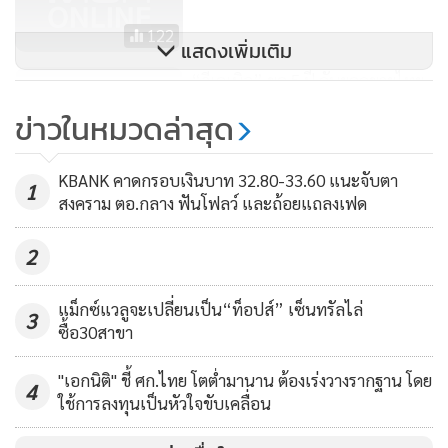
และที่สำคัญคือการนำเทคโนโลยีและนวัตกรรมใหม่มาปรับใช้ใน
122
การดำเนินงานที่สามารถช่วยลดความซ้ำซ้อนการทำงานให้กับ
แสดงเพิ่มเติม
ลูกค้า” นายณัฐพล กล่าว
“จีเอเบิล” ขอ 5 ปี ดันยอดขายไทย
ทะลุ 10,000 ล้านบาท
ข่าวในหมวดล่าสุด
น.ส.กัณธิมา แจ้งวันสุข กรรมการผู้จัดการ กล่าวว่า ปี 2564 SO มี
470
กำไรสุทธิ 168 ล้านบาท เติบโตสูงถึง 20.8% จากปีก่อนที่ทำได้
KBANK คาดกรอบเงินบาท 32.80-33.60 แนะจับตา
139 ล้านบาท ซึ่งเป็นการเติบโตมาจากทุกหน่วยธุรกิจของบริษัท
1
สงคราม ตอ.กลาง ฟันโฟลว์ และถ้อยแถลงเฟด
โดยมีอัตรากำไรสุทธิปีนี้อยู่ที่ 8.1% เพิ่มขึ้นจากปีก่อนที่ทำได้
6.8% ขณะเดียวกันยังสามารถรักษาระดับอัตรากำไรขั้นต้นที่
2
18.8% ซึ่งใกล้เคียงปีก่อนที่ทำได้ 18.3% ขณะที่ตัวเลขสถานะ
การเงินมีความแข็งแกร่งมาก
แม็กซ์แวลูจะเปลี่ยนเป็น“ท็อปส์” เซ็นทรัลไล่
3
ซื้อ30สาขา
อย่างไรก็ดี บริษัทพยายามจะที่พัฒนานวัตกรรมใหม่ๆ เพื่อให้
"เอกนิติ" ชี้ ศก.ไทย โตต่ำมานาน ต้องเร่งวางรากฐาน โดย
เกิดการขับเคลื่อนการดำเนินในธุรกิจหลักของบริษัทให้เติบโต
4
ใช้การลงทุนเป็นหัวใจขับเคลื่อน
เฉลี่ยระดับ 10% จากฐานลูกค้าปัจจุบัน แต่ทั้งนี้ยังต้องคำนึงถึง
สถานการณ์โควิด-19 ซึ่งบริษัทส่วนใหญ่ยังลดค่าใช้จ่ายและการ