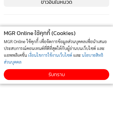
ข่าวอื่นในหมวด
ดำเนินงานต่อเนื่องตามการชะลอของเศรษฐกิจ
นอกจากนั้น SO พยายามพัฒนาระบบต่างๆ เพื่อแก้ไขปัญหาสิ่ง
ข้อติดขัดการใช้บริการของลูกค้า (Pain Point) อีกทั้งบริษัทจะมี
MGR Online ใช้คุกกี้ (Cookies)
การเผยแพร่กรณีตัวอย่างของบริษัทที่มีการใช้นวัตกรรมใหม่มา
ติดตามข่าวสารผ่านทาง LINE
MGR Online ใช้คุกกี้ เพื่อจัดการข้อมูลส่วนบุคคลเพื่อนำเสนอ
แสดงผลให้บริษัทที่สนใจลดขั้นตอนกระบวนการทำงานได้เห็นว่า
ประสบการณ์คอนเทนต์ที่ดีที่สุดให้กับผู้อ่านบนเว็บไซต์ และ
ผลลัพธ์ที่ออกมาเป็นอย่างไร (Outsourcing Show Case) ซึ่งอาจ
แอพพลิเคชั่น
เงื่อนไขการใช้งานเว็บไซต์
และ
นโยบายสิทธิ
จะใช้วิธีการจัดสัมมนาหรือแนวทางอื่นๆ เพื่อให้ธุรกิจอื่นได้
MGR Online Application
ส่วนบุคคล
สามารถนำแนวคิดเหล่านี้ไปประยุกต์การใช้งานในแบบฉบับของ
ตัวเองได้ (Reapply)
รับทราบ
ติดตาม MGR Online
นายอภิวัฒน์ เกรียงวัฒนากุล รองกรรมการผู้จัดการ ด้านการ
ลงทุนและโครงการ กล่าวว่า การเข้าตลาดหุ้นทำให้บริษัทมี
สถานะทางการเงินที่มั่นคงจนมีความสามารถให้เกิดการแข่งขัน
ได้มากขึ้น โดยประเมินว่าสามารถจัดสรรงบประมาณเพื่อการ