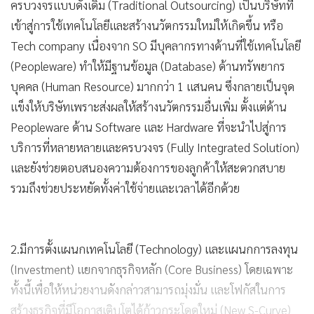
ทางธุรกิจมากมาย ไม่ว่าจะเป็นคู่ค้า ผู้ที่ให้บริการครบวงจร
เหมือนกัน สตาร์ทอัปต่างๆ เช่น ความร่วมมือเพื่อสร้าง IT
Infrastructure ร่วมกันกับ Huawei Technology การได้เป็นหนึ่ง
ในผูู้ร่วมลงทุนพันธมิตร Strategic Partners ใน VC Fund ของ
Krungsri Finnovate และยังอยู่ระหว่างการร่วมพัฒนา
Outsourcing Solution ร่วมกันกับสตาร์ทอัป รวมถึงเริ่มตั้งคณะ
กรรมการ (บอร์ด) ทางด้านยุทธศาสตร์ของบริษัทที่มีความ
เชี่ยวชาญเกี่ยวกับสตาร์ทอัปและเทคโนโลยีบล็อกเชน เพื่อนำไป
สร้างโครงสร้างพื้นฐานที่อนาคตจะร่วมกันพัฒนาเป็น
แอปพลิเคชันต่างๆ ให้เกิดขึ้นเพื่อใช้ในหน่วยงานของทั้งภาครัฐ
และภาคเอกชน
“จาก 3 ปัจจัยหลักที่บริษัทพยายามทำอย่างต่อเนื่อง ถือเป็นไป
ตามแผนและเป้าหมายที่ตั้งไว้เพราะต้องการให้สยามราชธานี