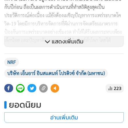
กับปีก่อน ถือเป็นผลการดำเนินงานที่ทำสถิติสูงสุดเป็น
ประวัติการณ์ต่อเนื่อง แม้ยังต้องเผชิญปัญหาการแพร่ระบาดโค
วิด-19 โดยมีการบริหารจัดการที่ดีผ่านการจัดเตรียมมาตรการ
ป้องกันการแพร่ระบาดอย่างเข้มงวด ทำให้ได้รับผลกระทบเพียง
เล็กน้อย และปัญหาด้านการขนส่งโลจิสติกส์ทั่วโลก โดยได้
แสดงเพิ่มเติม
ติดตามและสนับสนุนลูกค้าอย่างใกล้ชิด และมีการออกมาตรการ
ร่วมกันในการจัดการสถานการณ์ ทั้งในระยะสั้น กลาง และยาว
NRF
เพื่อควบคุมสถานการณ์ให้อยู่ระดับคงที่ หรือดีขึ้น ซึ่งคาดว่า
ปัญหาด้านการขนส่งจะมีแนวโน้มที่ดีขึ้นในช่วงครึ่งหลังของปี
บริษัท เอ็นอาร์ อินสแตนท์ โปรดิวซ์ จำกัด (มหาชน)
2565
223
ยอดนิยม
อ่านเพิ่มเติม