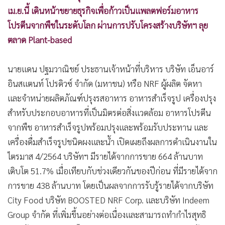
•
เกม
เม.ย.นี้ เดินหน้าขยายธุรกิจเพื่อก้าวเป็นแพลตฟอร์มอาหาร
•
วิทยาศาสตร์
โปรตีนจากพืชในระดับโลก ผ่านการปรับโครงสร้างบริษัทฯ ลุย
•
SMEs
ตลาด Plant-based
•
หุ้น
นายแดน ปฐมวาณิชย์ ประธานเจ้าหน้าที่บริหาร บริษัท เอ็นอาร์
•
อินโดจีน
อินสแตนท์ โปรดิวซ์ จำกัด (มหาชน) หรือ NRF ผู้ผลิต จัดหา
•
กองทุนรวม
และจำหน่ายผลิตภัณฑ์ปรุงรสอาหาร อาหารสำเร็จรูป เครื่องปรุง
•
Celeb Online
สำหรับประกอบอาหารที่เป็นมิตรต่อสิ่งแวดล้อม อาหารโปรตีน
•
Factcheck
จากพืช อาหารสำเร็จรูปพร้อมปรุงและพร้อมรับประทาน และ
•
ญี่ปุ่น
เครื่องดื่มสำเร็จรูปชนิดผงและน้ำ เปิดเผยถึงผลการดำเนินงานใน
•
News1
ไตรมาส 4/2564 บริษัทฯ มีรายได้จากการขาย 664 ล้านบาท
•
Gotomanager
เติบโต 51.7% เมื่อเทียบกับช่วงเดียวกันของปีก่อน ที่มีรายได้จาก
การขาย 438 ล้านบาท โดยเป็นผลจากการรับรู้รายได้จากบริษัท
City Food บริษัท BOOSTED NRF Corp. และบริษัท Indeem
Group จำกัด ที่เพิ่มขึ้นอย่างต่อเนื่องและสามารถทำกำไรสุทธิ