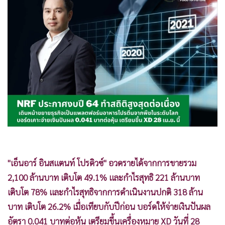
•
Good health & Well-being
•
Green Innovation & SD
•
Management & HR
•
MGR Live
•
Infographic
•
การเมือง
•
ท่องเที่ยว
•
กีฬา
•
ต่างประเทศ
•
Special Scoop
•
เศรษฐกิจ-ธุรกิจ
"เอ็นอาร์ อินสแตนท์ โปรดิวซ์" อวดรายได้จากการขายรวม
•
จีน
2,100 ล้านบาท เติบโต 49.1% และกำไรสุทธิ 221 ล้านบาท
•
ชุมชน-คุณภาพชีวิต
เติบโต 78% และกำไรสุทธิจากการดำเนินงานปกติ 318 ล้าน
•
อาชญากรรม
บาท เติบโต 26.2% เมื่อเทียบกับปีก่อน บอร์ดให้จ่ายเงินปันผล
•
Motoring
อัตรา 0.041 บาทต่อหุ้น เตรียมขึ้นเครื่องหมาย XD วันที่ 28