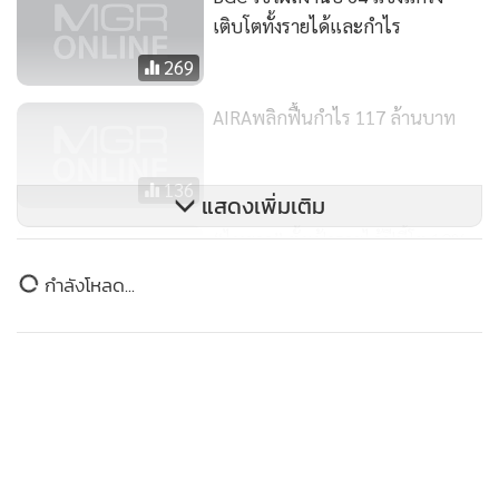
ดำเนินการเข้าซื้อกลุ่มผลิตภัณฑ์สินค้า ทั้งหมด 3 แบรนด์ คือ
เติบโตทั้งรายได้และกำไร
Prime Labs, SOL Trading และ WellPath อีกทั้งยังมีการขยาย
269
ตัวของธุรกิจ E-commerce ในประเทศ ผ่านการลงทุนในบริษัท
AIRAพลิกฟื้นกำไร 117 ล้านบาท
Indeem Group จำกัด และผลิตภัณฑ์สินค้าอุปโภคที่ไม่ใช่อาหาร
ในบรรจุภัณฑ์ที่เป็นมิตรกับผู้บริโภคและสิ่งแวดล้อม ที่มีสัดส่วน
รายได้ 1% มาจากการรับรู้รายได้การขายเครื่องจักร และอะไหล่
136
แสดงเพิ่มเติม
V-shape นอกจากนี้ ยังรับรู้กำไรจากการจำหน่ายเงินลงทุนบาง
“ไทยวา” ตั้งเป้ารายได้ปีนี้โต 10%
ส่วนของบริษัท GTH และกำไรจากการขายธุรกิจน้ำเต้าหู้ รวมถึง
เล็งเจาะตลาดอียู-สหรัฐฯ
กำไรจากอัตราแลกเปลี่ยนเงินตรา เป็นต้น
ข่าวในหมวดล่าสุด
228
ประธานเจ้าหน้าที่บริหาร NRF กล่าวเพิ่มเติมว่า ในปีที่ผ่านมา
"เอกนิติ" ชี้ ศก.ไทย โตต่ำมานาน ต้องเร่งวางรากฐาน โดย
1
ใช้การลงทุนเป็นหัวใจขับเคลื่อน
NRF ได้เร่งสร้างการเติบโตอย่างต่อเนื่อง และเพื่อตอกย้ำการเป็น
ผู้นำอาหารโปรตีนจากพืช (Plant-based) โดยเดินหน้าปรับโครง
2
สร้างบริษัทฯ ผ่านการจัดตั้งบริษัทย่อยในประเทศสหรัฐอเมริกา
เนเธอร์แลนด์ และฮ่องกง พร้อมลุยธุรกิจ Plant-based และเพิ่ม
ก.ล.ต.ผนึกแบงก์ชาติคุม USDT คาดออกเกณฑ์กำกับ