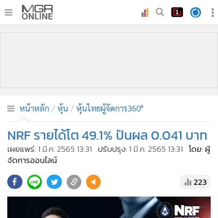
•
หน้าหลัก
•
ทันเหตุการณ์
•
ภาคใต้
•
ภูมิภาค
•
Online Section
หน้าหลัก
หุ้น
หุ้นไทยผู้จัดการ360°
•
บันเทิง
•
ผู้จัดการรายวัน
NRF รายได้โต 49.1% ปันผล 0.041 บาท
•
คอลัมนิสต์
เผยแพร่:
1 มี.ค. 2565 13:31
ปรับปรุง:
1 มี.ค. 2565 13:31
โดย: ผู้
•
ละคร
จัดการออนไลน์
•
CbizReview
223
•
Cyber BIZ
•
ผู้จัดกวน