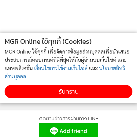
3
ขีดความสามารถในการแข่งขันระดับโลก รองรับแผนการลงทุน
ภายในปีนี้
ในอนาคต สอดรับกับทิศทางการเติบโตของตลาด Plant-based
ที่ยังคงเป็นตลาดที่มีความน่าสนใจ และขยายตัวอย่างต่อเนื่องใน
ตลท.เผยยอดจองบอนด์ออมพลัสกระฉูด เตรียมเปิดรอบ
4
2
ทั่วโลก โดยในไตรมาส 4/2564 ได้นำ บจ.นิวทรา รีเจนเนอเรทีฟ
โปรตีน (Nutra Regenerative Protein Co. Ltd : NRPT) ซึ่งเป็น
MGR Online ใช้คุกกี้ (Cookies)
ข่าวอื่นในหมวด
บริษัทร่วมทุนระหว่าง บจ.อินโนบิก (เอเซีย) หรือ (อินโนบิก) และ
MGR Online ใช้คุกกี้ เพื่อจัดการข้อมูลส่วนบุคคลเพื่อนำเสนอ
บจ.โนฟ ฟู้ดส์ ซึ่งได้บรรลุข้อตกลงร่วมกับแพลนท์ แอนด์ บีน
ประสบการณ์คอนเทนต์ที่ดีที่สุดให้กับผู้อ่านบนเว็บไซต์ และ
ประเทศอังกฤษ ในสัดส่วนการลงทุน 51% และ 49% ตามลำดับ
แอพพลิเคชั่น
เงื่อนไขการใช้งานเว็บไซต์
และ
นโยบายสิทธิ
เพื่อจัดตั้งบริษัทร่วมทุนภายใต้ชื่อบริษัท แพลนท์ แอนด์ บีน
ส่วนบุคคล
ประเทศไทย : Plant & Bean (Thailand) โดยมีวัตถุประสงค์เพื่อ
รับทราบ
ผลิตผลิตภัณฑ์โปรตีนจากพืชให้แก่ผู้บริโภคและผู้ประกอบการ
ด้านอาหาร โดยจะนำเทคโนโลยีสายการผลิตโปรตีนจาก
พืชชั้นสูงจากประเทศอังกฤษมาตั้งไว้ที่ประเทศไทย ตั้งเป้ากำลัง
การผลิต 3,000 ตันต่อปี มีแผนจะเริ่มดำเนินการออกแบบ และ
ก่อสร้างภายในปี 2565 เพื่อมุ่งขยายธุรกิจเป็นแพลตฟอร์ม
อาหารโปรตีนจากพืชในระดับโลก