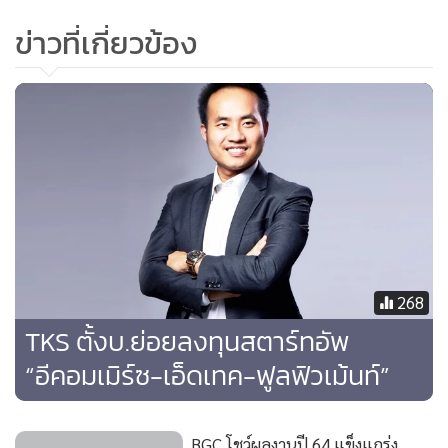
ข่าวที่เกี่ยวข้อง
ทั้งนี้ ผลการดำเนินงานที่เติบโตอย่างแข็งแกร่งมาจากผลิตภัณฑ์
อาหารไทยและอาหารท้องถิ่น และอาหาร specialty ที่มีสัดส่วน
268
รายได้กว่า 77% โดยมีคำสั่งซื้อเพิ่มขึ้นของลูกค้าในทุกประเภท
TKS ตั้งบ.ย่อยลงทุนสตาร์ทอัพ
สินค้า และในทุกภูมิภาค รวมถึงการรับรู้รายได้จากบริษัท City
“อีคอมเมิร์ซ-เอ็ดเทค-ฟูลฟิวเม้นท์”
Food และการรับรู้รายได้จากธุรกิจอาหารสัตว์เลี้ยง ขณะที่ธุรกิจ
E-commerce มีสัดส่วนรายได้ 18% โดยมีรายได้เพิ่มขึ้นอย่างต่อ
เนื่องจากการรับรู้รายได้จากบริษัท BOOSTED NRF Corp. ซึ่งได้
BGC โชว์ผลงานปี 64 แข็งแกร่ง