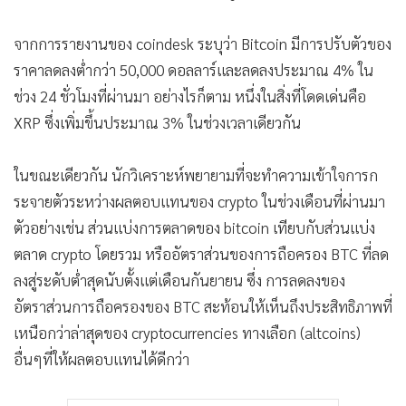
•
เกม
•
จากการรายงานของ coindesk ระบุว่า Bitcoin มีการปรับตัวของ
วิทยาศาสตร์
ราคาลดลงต่ำกว่า 50,000 ดอลลาร์และลดลงประมาณ 4% ใน
•
SMEs
ช่วง 24 ชั่วโมงที่ผ่านมา อย่างไรก็ตาม หนึ่งในสิ่งที่โดดเด่นคือ
•
หุ้น
XRP ซึ่งเพิ่มขึ้นประมาณ 3% ในช่วงเวลาเดียวกัน
•
อินโดจีน
•
กองทุนรวม
ในขณะเดียวกัน นักวิเคราะห์พยายามที่จะทำความเข้าใจการก
•
Celeb Online
ระจายตัวระหว่างผลตอบแทนของ crypto ในช่วงเดือนที่ผ่านมา
•
Factcheck
ตัวอย่างเช่น ส่วนแบ่งการตลาดของ bitcoin เทียบกับส่วนแบ่ง
•
ญี่ปุ่น
ตลาด crypto โดยรวม หรืออัตราส่วนของการถือครอง BTC ที่ลด
•
News1
ลงสู่ระดับต่ำสุดนับตั้งแต่เดือนกันยายน ซึ่ง การลดลงของ
•
Gotomanager
อัตราส่วนการถือครองของ BTC สะท้อนให้เห็นถึงประสิทธิภาพที่
เหนือกว่าล่าสุดของ cryptocurrencies ทางเลือก (altcoins)
อื่นๆที่ให้ผลตอบแทนได้ดีกว่า