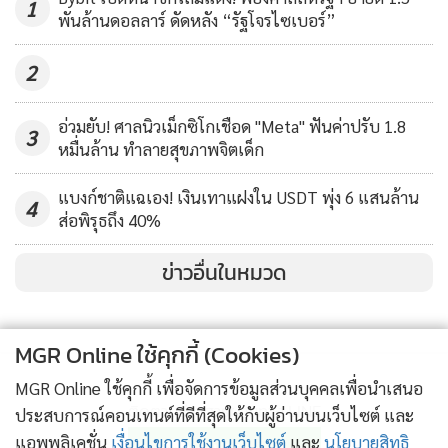
1
พันล้านดอลลาร์ ดัดหลัง “รัฐโจรไซเบอร์”
ทั้งนี้เงินทุนไหลออกส่วนใหญ่ใน bitcoin และ cryptocurrencies
ทางเลือกอื่น ๆ (altcoins) เกิดขึ้นในช่วงครึ่งหลังของสัปดาห์ที่
2
แล้ว ซึ่งบ่งชี้ว่านักลงทุนมีความอ่อนไหวต่อราคาที่ผันผวนอย่าง
กะทันหัน
อ่วมยับ! ศาลนิวเม็กซิโกเชือด "Meta" ฟันค่าปรับ 1.8
3
หมื่นล้าน ทำลายสุขภาพจิตเด็ก
อย่างไรก็ตาม นักลงทุนกำลังมองหาโอกาสในตลาด altcoin
ตัวอย่างเช่น ผลิตภัณฑ์ของ Solana มีการไหลเข้าอย่างต่อเนื่อง
แบงก์ชาติแฉเอง! เงินเทาแฝงใน USDT พุ่ง 6 แสนล้าน
4
ส่อพิรุธถึง 40%
รวมเป็นมูลค่า 4.6 ล้านดอลลาร์ในสัปดาห์นี้ ดูเหมือนว่าจะไม่ได้
รับผลกระทบจากราคาที่สร้างความวิตกกังวลในช่วงที่ผ่านมา
ข่าวอื่นในหมวด
ตามรายงานของ CoinShares โทเค็น SOL ของ Solana ลดลง
ประมาณ 19% ในช่วงสัปดาห์ที่ผ่านมา เมื่อเทียบกับ BTC ที่ลด
ลง 12% และ ETH ลดลง 5% ในช่วงเวลาเดียวกัน
MGR Online ใช้คุกกี้ (Cookies)
MGR Online ใช้คุกกี้ เพื่อจัดการข้อมูลส่วนบุคคลเพื่อนำเสนอ
ติดตามข่าวสารผ่านทาง LINE
ประสบการณ์คอนเทนต์ที่ดีที่สุดให้กับผู้อ่านบนเว็บไซต์ และ
แอพพลิเคชั่น
เงื่อนไขการใช้งานเว็บไซต์
และ
นโยบายสิทธิ