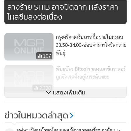
ระบุในรายงานเมื่อวันพฤหัสบดี
ลางร้าย SHIB อาจปิดฉาก หลังราคา
ไหลซึมลงต่อเนื่อง
เกิดแรงหน่วงของเงินทุนที่ไหลเข้าตลาด Crypto
นักลงทุนเคลื่อนย้ายเงินทุนกว่า 40 ล้านดอลลาร์จากผลิตภัณฑ์
กรุงศรีคาดเงินบาทซื้อขายในกรอบ
การลงทุน crypto ในระหว่างการขายออกเมื่อวันศุกร์ที่ผ่านมา
33.50-34.00-อ่อนค่าผวาโควิดกลาย
ซึ่งส่งผลให้กระแสเงินไหลเข้าลดลงรวม 184 ล้านดอลลาร์ใน
พันธุ์
107
สัปดาห์ที่แล้ว
พันธบัตร Bitcoin ของเอลซัลวาดอร์
ถูกจัดเรตติ้งอยู่ในระดับขยะ
“Bitcoin (ผลิตภัณฑ์การลงทุน) มีการไหลเข้ารวม 145 ล้าน
เหรียญสหรัฐในสัปดาห์ที่แล้ว แม้ว่าจะได้รับความเดือดร้อนใน
2,320
แสดงเพิ่มเติม
ช่วงปลายสัปดาห์โดยมีการไหลออก 42 ล้านเหรียญสหรัฐในวัน
SHIB เป็นเหรียญ Meme แรกที่เข้า
ศุกร์และทำให้เกิดความกังวลของนักลงทุน”
James Butterfill
จดทะเบียนในเกาหลีใต้
นักยุทธศาสตร์การลงทุนของ CoinShares กล่าวในรายงานเมื่อ
ข่าวในหมวดล่าสุด
5,737
ต้นสัปดาห์นี้
Bybit เปิดหน้าชกโสมแดง! ฟ้องศาลสหรัฐฯ อายัด 1.5