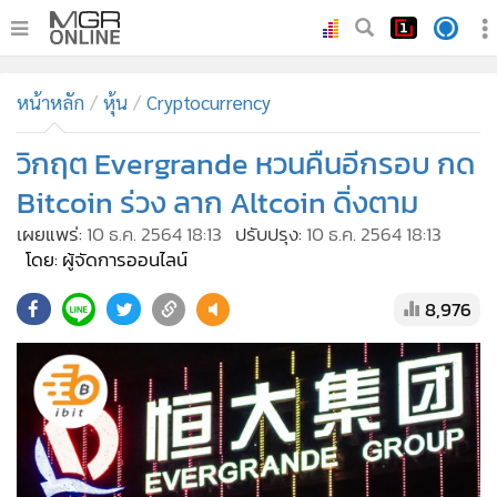
•
หน้าหลัก
หน้าหลัก
หุ้น
Cryptocurrency
•
ทันเหตุการณ์
•
วิกฤต Evergrande หวนคืนอีกรอบ กด
ภาคใต้
•
ภูมิภาค
Bitcoin ร่วง ลาก Altcoin ดิ่งตาม
•
Online Section
เผยแพร่:
10 ธ.ค. 2564 18:13
ปรับปรุง:
10 ธ.ค. 2564 18:13
•
บันเทิง
โดย: ผู้จัดการออนไลน์
•
ผู้จัดการรายวัน
8,976
•
คอลัมนิสต์
•
ละคร
•
CbizReview
•
Cyber BIZ
•
ผู้จัดกวน