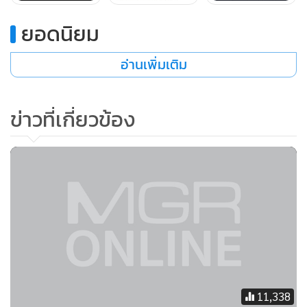
อีเธอร์ (ETH): $4,134, -6.6%
ยอดนิยม
เอสแอนด์พี 500: -0.7%
ทอง: $1,776, -0.4%
อ่านเพิ่มเติม
อัตราผลตอบแทนพันธบัตรรัฐบาลอายุ 10 ปีปิดที่ 1.492%
ข่าวที่เกี่ยวข้อง
อย่างไรก็ดีสำหรับตอนนี้นักวิเคราะห์กำลังติดตามความสัมพันธ์
ระหว่าง bitcoin กับหุ้น ซึ่งสามารถสะท้อนถึงความเชื่อมั่นของ
นักลงทุนที่มีต่อสินทรัพย์เก็งกำไร
“ในช่วงไม่กี่สัปดาห์ที่ผ่านมา bitcoin ได้แสดงสถานะเหมือน
สินทรัพย์เสี่ยงกับความสัมพันธ์กับหุ้นสหรัฐพุ่งขึ้นเหนือ 0.6 โดย
ในช่วงไม่กี่วันที่ผ่านมา ควบคู่ไปกับการขายหุ้นเทคโนโลยีเมื่อวัน
ศุกร์ที่ผ่านมา อย่างไรก็ตาม สินทรัพย์ crypto ยังไม่สะท้อนภาพ
การฟื้นตัวแบบเดียวกับที่หุ้นสหรัฐมีเมื่อต้นสัปดาห์นี้”
Lennard
Neo หัวหน้าฝ่ายวิจัยที่ Stack Funds คริปโต บริษัทการลงทุน
11,338