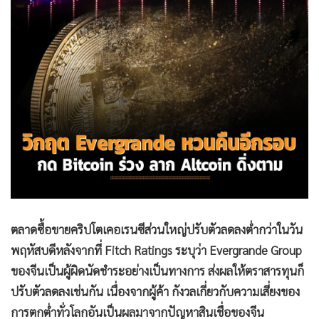
•
Good health & Well-being
•
Green Innovation & SD
•
Management & HR
•
MGR Live
•
Infographic
•
การเมือง
•
ท่องเที่ยว
•
กีฬา
•
ต่างประเทศ
•
Special Scoop
•
เศรษฐกิจ-ธุรกิจ
ตลาดซื้อขายคริปโตเคอเรนซีส่วนใหญ่ปรับตัวลดลงต่ำกว่าในวัน
•
จีน
พฤหัสบดีหลังจากที่ Fitch Ratings ระบุว่า Evergrande Group
•
ชุมชน-คุณภาพชีวิต
ของจีนเป็นผู้ผิดนัดชำระอย่างเป็นทางการ ส่งผลให้ตราสารทุนก็
•
อาชญากรรม
ปรับตัวลดลงเช่นกัน เนื่องจากผู้ค้า กังวลเกี่ยวกับความเสี่ยงของ
•
Motoring
การตกต่ำทั่วโลกอันเป็นผลมาจากปัญหาสินเชื่อของจีน