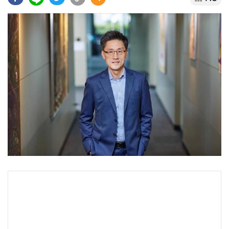
•
Good health & Well-being
•
Green Innovation & SD
•
Management & HR
•
MGR Live
•
Infographic
•
การเมือง
•
ท่องเที่ยว
•
กีฬา
•
ต่างประเทศ
•
Special Scoop
•
เศรษฐกิจ-ธุรกิจ
•
จีน
•
ชุมชน-คุณภาพชีวิต
•
อาชญากรรม
•
Motoring