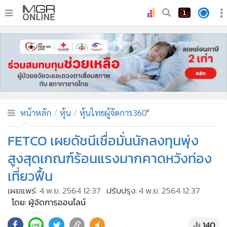
•
หน้าหลัก
•
ทันเหตุการณ์
•
ภาคใต้
•
ภูมิภาค
•
Online Section
หน้าหลัก
หุ้น
หุ้นไทยผู้จัดการ360°
•
บันเทิง
•
ผู้จัดการรายวัน
FETCO เผยดัชนีเชื่อมั่นนักลงทุนพุ่ง
•
คอลัมนิสต์
สูงสุดเกณฑ์ร้อนแรงมากคาดหวังท่อง
•
ละคร
เที่ยวฟื้น
•
CbizReview
เผยแพร่:
4 พ.ย. 2564 12:37
ปรับปรุง:
4 พ.ย. 2564 12:37
•
Cyber BIZ
โดย: ผู้จัดการออนไลน์
•
ผู้จัดกวน
140