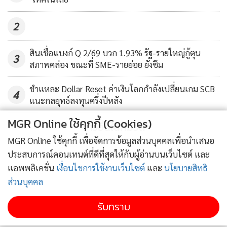
พลังงานในประเทศ สถานการณ์ความขัดแย้งระหว่างสหรัฐฯ และ
จีน ทั้งประเด็นการค้า และประเด็นความสัมพันธ์ระหว่างสหรัฐฯ
2
และไต้หวัน รวมถึงความกังวลต่อโอกาสที่จะเกิดภาวะเศรษฐกิจ
ชะงักงันและเงินเฟ้อพร้อมกัน (Stagflation) ซึ่งจะส่งผลต่อความ
สินเชื่อแบงก์ Q 2/69 บวก 1.93% รัฐ-รายใหญ่กู้ตุน
3
ผันผวนของตลาดหุ้นจากการประกาศตัวเลขเงินเฟ้อที่สูงกว่า
สภาพคล่อง ขณะที่ SME-รายย่อย ยังซึม
ระดับปกติมากในหลายประเทศ
ชำแหละ Dollar Reset ค่าเงินโลกกำลังเปลี่ยนเกม SCB
4
แนะกลยุทธ์ลงทุนครึ่งปีหลัง
ในส่วนของปัจจัยในประเทศที่น่าติดตาม ได้แก่ การประกาศผล
ประกอบการบริษัทจดทะเบียนไตรมาส 3/64 ความเสี่ยงจากการ
MGR Online ใช้คุกกี้ (Cookies)
ข่าวอื่นในหมวด
เกิดการแพร่ระบาดของโควิด-19 ระลอกใหม่จากการเปิดรับนัก
MGR Online ใช้คุกกี้ เพื่อจัดการข้อมูลส่วนบุคคลเพื่อนำเสนอ
ท่องเที่ยวต่างชาติโดยไม่ต้องกักตัวสำหรับประเทศที่มีความเสี่ยง
ประสบการณ์คอนเทนต์ที่ดีที่สุดให้กับผู้อ่านบนเว็บไซต์ และ
ต่ำที่เริ่มในเดือน พ.ย. ซึ่งจะต้องมีการติดตามและเฝ้าระวังจาก
แอพพลิเคชั่น
เงื่อนไขการใช้งานเว็บไซต์
และ
นโยบายสิทธิ
ภาครัฐอย่างเคร่งครัด อีกทั้งสถานการณ์น้ำท่วมที่ยังยืดเยื้อ และ
ส่วนบุคคล
ราคาพลังงานที่ปรับสูงขึ้นอาจส่งผลกระทบต่อการเติบโตของ
รับทราบ
เศรษฐกิจ