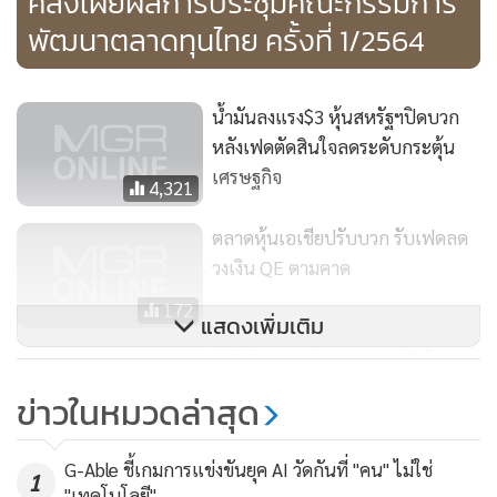
คลังเผยผลการประชุมคณะกรรมการ
ภาครัฐ
พัฒนาตลาดทุนไทย ครั้งที่ 1/2564
โดยหุ้นที่อยู่ในกลุ่มที่เกี่ยวข้องกับการเปิดเศรษฐกิจปรับตัวสูงขึ้น
กว่ากลุ่มอื่น ส่งผลให้นักลงทุนต่างชาติซื้อสุทธิในตลาดทุนไทย
น้ำมันลงแรง$3 หุ้นสหรัฐฯปิดบวก
อย่างต่อเนื่องเป็นเดือนที่ 3 โดยมีมูลค่าซื้อสุทธิกว่า 15,773.15
หลังเฟดตัดสินใจลดระดับกระตุ้น
เศรษฐกิจ
ล้านบาทในเดือน ต.ค. ในขณะที่อัตราการฉีดวัคซีนโควิด-19 ใน
4,321
ประเทศไทยครอบคลุมกว่า 70% ของจำนวนประชากรสำหรับ
ตลาดหุ้นเอเชียปรับบวก รับเฟดลด
เข็มแรก และเกือบ 50% สำหรับเข็มสอง
วงเงิน QE ตามคาด
ทั้งนี้ SET index ณ สิ้นเดือน ต.ค.64 ปิดที่ 1,623.43 จุด ปรับตัว
172
แสดงเพิ่มเติม
เพิ่มขึ้น 1.1% จากเดือนก่อนหน้า
KKP Research มองเศรษฐกิจไทย
เดินหน้าหลังเปิดประเทศ แต่ยังมี
ข่าวในหมวดล่าสุด
ปัจจัยต่างประเทศที่น่าติดตาม ได้แก่ วิกฤตพลังงานโลกซึ่งราคา
ความเสี่ยงหลายด้าน
211
พลังงานทั้งน้ำมันดิบ ก๊าซธรรมชาติ ถ่านหิน ปรับตัวสูงขึ้นมาก
การเติบโตของเศรษฐกิจจีนที่อาจชะลอตัวจากการขาดแคลน
G-Able ชี้เกมการแข่งขันยุค AI วัดกันที่ "คน" ไม่ใช่
1
"เทคโนโลยี"