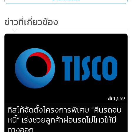
ประเทศไทย ปัจจุบัน ทิสโก้ให้ความช่วยเหลือลูกหนี้ไปแล้วกว่า
150,000 ราย" นายศักดิ์ชัย กล่าว
ข่าวที่เกี่ยวข้อง
ทั้งนี้ ในรายละเอียดผลการดำเนินงานของกลุ่มทิสโก้ไตรมาส 2 ปี
2564 เทียบกับไตรมาส 1 ปี 2564 บริษัทมีกำไรสุทธิจำนวน
1,666 ล้านบาท ลดลง 5.5% จากไตรมาสก่อน สาเหตุหลักมาจาก
รายได้ที่มิใช่ดอกเบี้ยที่อ่อนตัวลง 21.4% โดยรายได้ค่าธรรมเนียม
ชะลอตัวลงจากไตรมาสที่แล้ว ประกอบไปด้วยรายได้ค่า
ธรรมเนียมธุรกิจธนาคารพาณิชย์ปรับลดลง โดยเฉพาะธุรกิจนาย
หน้าประกันภัย (Bancassurance) ตามสถานกาณ์เศรษฐกิจที่
ซบเซาจากการระบาดระลอกใหม่ของโควิด-19 ในขณะเดียวกัน
1,559
ธุรกิจตลาดทุนชะลอตัวลง ทั้งค่านายหน้าซื้อขายหลักทรัพย์ จาก
ทิสโก้จัดตั้งโครงการพิเศษ “คืนรถจบ
ปริมาณการซื้อขายหลักทรัพย์ที่ลดลง และค่าธรรมเนียมจาก
หนี้” เร่งช่วยลูกค้าผ่อนรถไม่ไหวให้มี
ธุรกิจจัดการกองทุน จากการออกกองทุนใหม่ที่น้อยลงเมื่อเทียบ
กับไตรมาสที่แล้ว ในขณะที่รายได้ดอกเบี้ยสุทธิเพิ่มขึ้น 1.2%
ทางออก