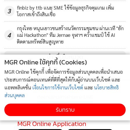
ได้ที่มิใช่ดอกเบี้ยเติบโต 32.3% หลักๆ มาจากค่าธรรมเนียมธุรกิจ
finbiz by ttb แนะ SME ใช้ข้อมูลธุรกิจคุมเกม เพิ่ม
3
โอกาสเข้าถึงสินเชื่อ
หลักทรัพย์ ตามปริมาณการซื้อขายในตลาดหลักทรัพย์ที่เพิ่มขึ้น
ค่าธรรมเนียมธุรกิจจัดการกองทุน และการรับรู้กำไรจากเงิน
กรุงไทย หนุนเยาวชนสร้างนวัตกรรมชุมชน ผ่านเวที "ฮัก
ลงทุน สำหรับผลขาดทุนด้านเครดิตที่คาดว่าจะเกิดขึ้น ลดลงเมื่อ
4
แม่ Hackathon" ทีม Jernae จุฬาฯ คว้าแชมป์ ใช้ AI
เทียบกับช่วงเดียวกันของปีก่อนหน้า เนื่องจากการตั้งสำรองล่วง
ติดตามทรัพย์สินสูญหาย
หน้าในช่วงต้นปี 2563 ทั้งนี้ อัตราผลตอบแทนต่อผู้ถือหุ้นเฉลี่ย
ข่าวอื่นในหมวด
(ROAE) อยู่ที่ 17.7%
MGR Online ใช้คุกกี้ (Cookies)
MGR Online ใช้คุกกี้ เพื่อจัดการข้อมูลส่วนบุคคลเพื่อนำเสนอ
สำหรับเงินให้สินเชื่อรวมของกลุ่มทิสโก้ ณ วันที่ 30 มิถุนายน
ประสบการณ์คอนเทนต์ที่ดีที่สุดให้กับผู้อ่านบนเว็บไซต์ และ
2564 มีจำนวน 213,995 ล้านบาท ลดลง 4.8% จากสิ้นปีก่อน
แอพพลิเคชั่น
เงื่อนไขการใช้งานเว็บไซต์
และ
นโยบายสิทธิ
หน้า จากการชะลอตัวของทุกธุรกิจ ตามการปล่อยสินเชื่ออย่าง
ส่วนบุคคล
ติดตามข่าวสารผ่านทาง LINE
ระมัดระวังในภาวะความเสี่ยงที่สูงขึ้น และการชำระคืนหนี้ของสิน
เชื่อธุรกิจและเอสเอ็มอี ในส่วนของหนี้ที่ไม่ก่อให้เกิดรายได้
รับทราบ
(NPLs) เพิ่มขึ้นมาอยู่ที่ 2.7% จากลูกหนี้ปรับโครงสร้างบางส่วนที่
MGR Online Application
ไม่สามารถปฏิบัติตามสัญญาได้ แต่ยังคงอยู่ในกรอบที่คาดการณ์