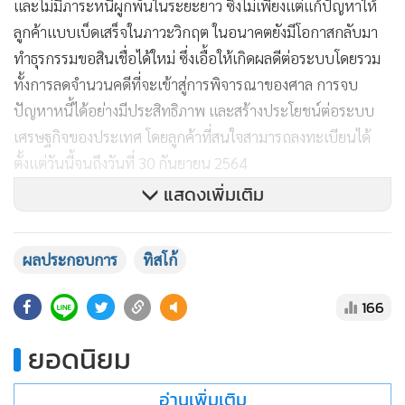
และไม่มีภาระหนี้ผูกพันในระยะยาว ซึ่งไม่เพียงแต่แก้ปัญหาให้
ลูกค้าแบบเบ็ดเสร็จในภาวะวิกฤต ในอนาคตยังมีโอกาสกลับมา
ทำธุรกรรมขอสินเชื่อได้ใหม่ ซึ่งเอื้อให้เกิดผลดีต่อระบบโดยรวม
ทั้งการลดจำนวนคดีที่จะเข้าสู่การพิจารณาของศาล การจบ
ปัญหาหนี้ได้อย่างมีประสิทธิภาพ และสร้างประโยชน์ต่อระบบ
เศรษฐกิจของประเทศ โดยลูกค้าที่สนใจสามารถลงทะเบียนได้
ตั้งแต่วันนี้จนถึงวันที่ 30 กันยายน 2564
แสดงเพิ่มเติม
"นับตั้งแต่การแพร่ระบาดของโควิด-19 ตั้งแต่ปี 2563 เป็นต้นมา
ผลประกอบการ
ทิสโก้
ทิสโก้ให้ความช่วยเหลือและดูแลลูกค้ามาอย่างต่อเนื่อง โดย
เป็นการให้ความช่วยเหลือผ่านมาตรการต่างๆ ตามความเหมาะ
166
สมกับลูกค้าแต่ละประเภท ทำให้มีลูกค้าจำนวนมากสามารถกลับ
มาชำระหนี้ได้ตามปกติ แต่ด้วยสถานการณ์การระบาดระลอก
ยอดนิยม
ใหม่ที่ยาวนานขึ้น ทิสโก้จึงขยายระยะเวลาการให้ความช่วยเหลือ
อ่านเพิ่มเติม
ต่อจนถึงสิ้นปี สอดคล้องไปกับแนวทางของธนาคารแห่ง