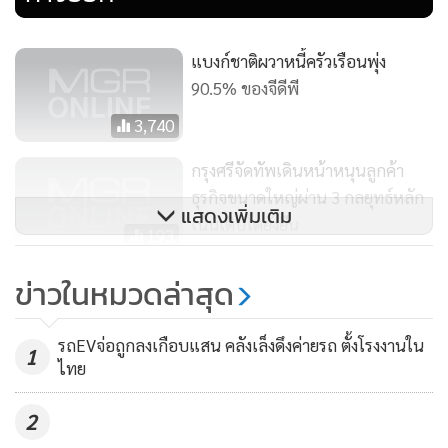
ตามการบริหารต้นทุนทางการเงินที่มีประสิทธิภาพ ค่าใช้จ่าย
สำรองผลขาดทุนด้านเครดิตที่คาดว่าจะเกิดขึ้น (Expected
แบงก์ชาติผวาหนี้ครัวเรือนพุ่ง
Credit Loss - ECL) อยู่ที่ 1.0% ของยอดสินเชื่อเฉลี่ย ลดลงจาก
90.5% ของจีดีพี
ไตรมาสที่แล้ว ซึ่งในไตรมาส 1 ปี 2564 บริษัทได้ตั้งสำรองเพื่อ
3,740
รองรับความเสี่ยงที่อาจจะเกิดขึ้นจากสถานการณ์การระบาดโค
วิด-19 ล่วงหน้าไปแล้ว สอดคล้องกับนโยบายการตั้งสำรองอย่าง
กรุงศรีจัดทัพเดินหน้าหนุนลูกค้า
ระมัดระวัง อย่างไรก็ตาม กำไรสุทธิของกลุ่มเมื่อเทียบกับช่วง
ธุรกิจขนาดใหญ่ผ่าน 3 กลยุทธ์หลัก
เดียวกันของปีก่อนมีกำไรสุทธิเพิ่มขึ้น 337 ล้านบาท หรือคิดเป็น
แสดงเพิ่มเติม
เน้นเติบโตยั่งยืน
193
25%
“บิ๊กตู่” แจงใช้ 3 หมื่นล้านเยียวยา
ข่าวในหมวดล่าสุด
สำหรับผลประกอบการงวดครึ่งปีแรกของปี 2564 กำไรสุทธิมี
10 จังหวัดสีแดงเข้ม ลดค่าน้ำ-ไฟทั้ง
จำนวน 3,430 ล้านบาท เพิ่มขึ้น 21.8% เทียบกับช่วงเดียวกัน
ประเทศอีก 1.2 หมื่นล้าน จ่อลดค่า
20,976
รถEVจ่อถูกลงเกือบแสน คลังเล็งดึงค่ายรถ ตั้งโรงงานใน
1
ของปีก่อน จากธุรกิจตลาดทุนที่ปรับตัวดีขึ้น และการรับรู้กำไร
เทอม-ช่วยลูกหนี้
ไทย
จากเงินลงทุน ในขณะที่รายได้หลักจากธุรกิจธนาคารพาณิชย์ยัง
คงอ่อนแอ ทั้งรายได้ดอกเบี้ยสุทธิลดลง 5.0% จากการชะลอตัว
2
ของสินเชื่อ เนื่องจากวิกฤตโควิด-19 ที่ยังยืดเยื้อ ในขณะที่ราย