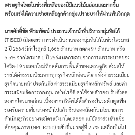
เศรษฐกิจไทยในช่วงที่เหลือของปีมีแนวโน้มอ่อนแอมากขึ้น
•
เกม
พร้อมเร่งให้ความช่วยเหลือลูกค้ากลุ่มเปราะบางให้ผ่านพ้นวิกฤต
•
วิทยาศาสตร์
•
SMEs
นายศักดิ์ชัย พีชะพัฒน์ ประธานเจ้าหน้าที่บริหารกลุ่มทิสโก้
•
หุ้น
(TISCO)
เปิดเผยว่า การดำเนินงานของกลุ่มทิสโก้ในช่วงไตรมาส
•
อินโดจีน
2 ปี 2564 มีกำไรสุทธิ 1,666 ล้านบาท ลดลง 97 ล้านบาท หรือ
•
กองทุนรวม
5.5% จากไตรมาส 1 ปี 2564 ผลกระทบจากการแพร่ระบาดของ
•
Celeb Online
โควิด-19 ระลอกใหม่ที่กดดันการฟื้นตัวของเศรษฐกิจ ส่งผลให้
•
Factcheck
รายได้ค่าธรรมเนียมจากทุกธุรกิจหลักอ่อนตัวลง ทั้งค่าธรรมเนียม
•
ญี่ปุ่น
ธุรกิจนายหน้าประกันภัย ค่าธรรมเนียมธุรกิจหลักทรัพย์ และค่า
•
News1
ธรรมเนียมจัดการกองทุน อย่างไรก็ดี ค่าใช้จ่ายสำรองปรับตัวลด
•
Gotomanager
ลงจากไตรมาสก่อน เนื่องจากบริษัทได้ตั้งสำรองในระดับสูงเพื่อ
รองรับความเสี่ยงล่วงหน้าไปแล้ว ซึ่งสอดคล้องกับนโยบายการ
ดำเนินธุรกิจอย่างระมัดระวังมาโดยตลอด แม้อัตราส่วนสินเชื่อ
ด้อยคุณภาพ (NPL Ratio) ขยับขึ้นมาอยู่ที่ 2.7% แต่ถือเป็นไป