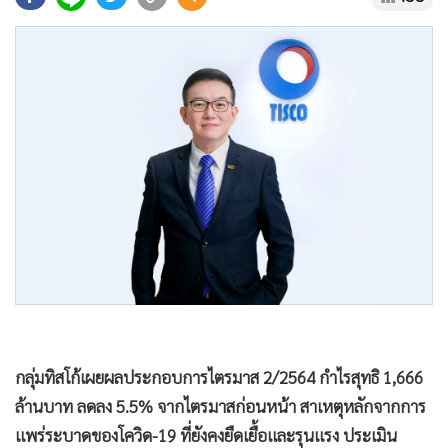
•
Good health & Well-being
•
Green Innovation & SD
•
Management & HR
•
MGR Live
•
Infographic
•
การเมือง
•
ท่องเที่ยว
•
กีฬา
•
ต่างประเทศ
•
Special Scoop
•
เศรษฐกิจ-ธุรกิจ
•
จีน
•
ชุมชน-คุณภาพชีวิต
กลุ่มทิสโก้เผยผลประกอบการไตรมาส 2/2564 กำไรสุทธิ 1,666
•
อาชญากรรม
ล้านบาท ลดลง 5.5% จากไตรมาสก่อนหน้า สาเหตุหลักจากการ
•
Motoring
แพร่ระบาดของโควิด-19 ที่ยังคงยืดเยื้อและรุนแรง ประเมิน