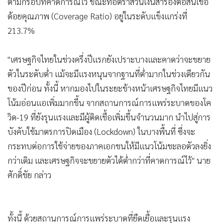
ตามกรอบที่คาดการณ์ไว้ ขณะที่อัตราส่วนเงินสำรองต่อสินเชื่อ
ด้อยคุณภาพ (Coverage Ratio) อยู่ในระดับแข็งแกร่งที่
213.7%
"เศรษฐกิจไทยในช่วงครึ่งปีแรกยังเปราะบางและคาดว่าจะขยาย
ตัวในระดับต่ำ แม้จะมีแรงหนุนจากฐานที่ต่ำมากในช่วงเดียวกัน
ของปีก่อน ทั้งนี้ หากมองไปในระยะข้างหน้าเศรษฐกิจไทยมีแนว
โน้มอ่อนแอเพิ่มมากขึ้น จากสถานการณ์การแพร่ระบาดของโค
วิด-19 ที่ยังรุนแรงและมีผู้ติดเชื้อเพิ่มขึ้นจำนวนมาก นำไปสู่การ
บังคับใช้มาตรการปิดเมือง (Lockdown) ในบางพื้นที่ ซึ่งจะ
กระทบต่อการใช้จ่ายของภาคเอกชนให้มีแนวโน้มชะลอตัวลงยิ่ง
กว่าเดิม และเศรษฐกิจจะขยายตัวได้ต่ำกว่าที่คาดการณ์ไว้" นาย
ศักดิ์ชัย กล่าว
ทั้งนี้ ด้วยสถานการณ์การแพร่ระบาดที่ยืดเยื้อและรุนแรง