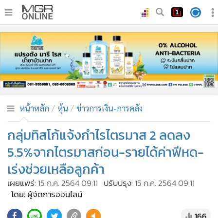
•
หน้าหลัก
•
ทันเหตุการณ์
•
ภาคใต้
•
ภูมิภาค
•
Online Section
หน้าหลัก
หุ้น
ข่าวการเงิน-การคลัง
•
บันเทิง
•
ผู้จัดการรายวัน
กลุ่มทิสโก้แจ้งกำไรไตรมาส 2 ลดลง
•
คอลัมนิสต์
5.5%จากไตรมาสก่อน-รายได้ค่าฟีหด-
•
ละคร
เร่งช่วยเหลือลูกค้า
•
CbizReview
เผยแพร่:
15 ก.ค. 2564 09:11
ปรับปรุง:
15 ก.ค. 2564 09:11
•
Cyber BIZ
โดย: ผู้จัดการออนไลน์
•
ผู้จัดกวน
166