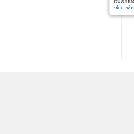
เว็บไซต์ แ
นโยบายสิทธ
YLG ชี้ทองคำระยะสั้นผันผวน ลุ้น
ฟื้นยืนเหนือ 1,800 ดอลลาร์
1,205
กรุงศรีคาดเงินบาทซื้อขายในกรอบ
31.70-32.10 จับตาวิกฤตโควิด-19