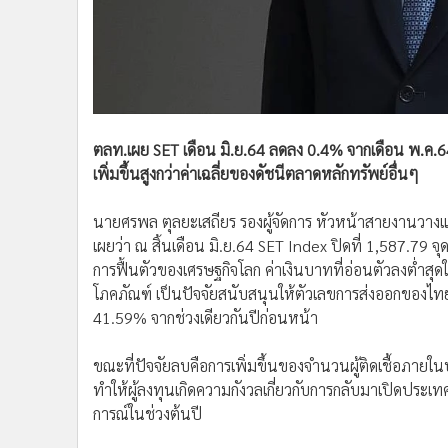
•
อินโดจีน
•
กองทุนรวม
•
Celeb Online
•
Factcheck
•
ญี่ปุ่น
ตลท.เผย SET เดือน มิ.ย.64 ลดลง 0.4% จากเดือน พ.ค.64 ส
•
News1
เพิ่มขึ้นสูงกว่าค่าเฉลี่ยของดัชนีตลาดหลักทรัพย์อื่นๆ
•
Gotomanager
นายศรพล ตุลยะเสถียร รองผู้จัดการ หัวหน้าสายงานวาง
เผยว่า ณ สิ้นเดือน มิ.ย.64 SET Index ปิดที่ 1,587.79 
การฟื้นตัวของเศรษฐกิจโลก ค่าเงินบาทที่อ่อนตัวลงต่ำส
โภคภัณฑ์ เป็นปัจจัยสนับสนุนให้ตัวเลขการส่งออกของไทยเ
41.59% จากช่วงเดียวกันปีก่อนหน้า
ขณะที่ปัจจัยลบคือการเพิ่มขึ้นของจำนวนผู้ติดเชื้อภายใ
ทำให้ผู้ลงทุนเกิดความกังวลเกี่ยวกับการกลับมาเปิดประเ
การณ์ในช่วงต้นปี