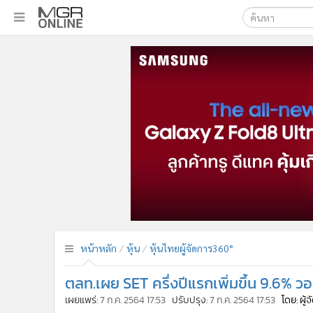
เลือกเครื่องมือท
•
หน้าหลัก
ค้นหา
•
ทันเหตุการณ์
Google
•
ภาคใต้
•
ภูมิภาค
MGR Onl
•
Online Section
ค้นหาขั
•
บันเทิง
•
ผู้จัดการรายวัน
•
คอลัมนิสต์
•
ละคร
•
CbizReview
•
Cyber BIZ
หน้าหลัก
หุ้น
หุ้นไทยผู้จัดการ360°
•
ผู้จัดกวน
ตลท.เผย SET ครึ่งปีแรกเพิ่มขึ้น 9.6% วอ
•
Good health & Well-being
•
Green Innovation & SD
เผยแพร่:
7 ก.ค. 2564 17:53
ปรับปรุง:
7 ก.ค. 2564 17:53
โดย: ผู้