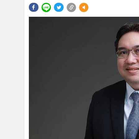
•
Management & HR
•
MGR Live
•
Infographic
•
การเมือง
•
ท่องเที่ยว
•
กีฬา
•
ต่างประเทศ
•
Special Scoop
•
เศรษฐกิจ-ธุรกิจ
•
จีน
•
ชุมชน-คุณภาพชีวิต
•
อาชญากรรม
•
Motoring
•
เกม
•
วิทยาศาสตร์
•
SMEs
•
หุ้น