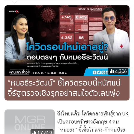
แพทย์แม่นยำที่นำองค์ความรู้ด้านการถอดรหัสพันธุกรรมมาใช้
ในการรักษาโรค เพื่อที่จะได้รู้ว่าความผิดปกติเกิดขึ้นจากตรงไหน
ควรใช้วิธีการรักษาอย่างไร เพื่อให้ผลการรักษาได้ผลดีที่สุด
เพราะการแพทย์แม่นยำ มองว่าสาเหตุความเจ็บป่วย ความผิด
ปกติของร่างกายแต่ละคนแตกต่างกัน รวมไปถึงสามารถนำมาใช้
ตรวจหาความเสี่ยงเพื่อป้องกันก่อนเกิดโรค เป็นต้น
"และที่คนทั่วโลกกำลังต้องตารอและเป็นกังวลก็คือ วัคซีนป้องกัน
4,306
โรคโควิด-19 ซึ่งถือว่าเป็นครั้งในแรกในวงการการแพทย์ที่ดึงเอา
“หมอธีระวัฒน์” ชี้โควิดรอบนี้หนักแน่
นวัตกรรม องค์ความรู้ทั้งหมดของโลกนี้นำมาทำงานร่วมกัน เห็น
จี้รัฐตรวจเชิงรุกอย่าสนใจตัวเลขพุ่ง
การพัฒนาที่เร็วที่สุดในประวัติศาสตร์ ใช้เวลาเพียง 8 เดือนใน
การพัฒนาวัคซีน มีคนได้ฉีดวัคซีนเข็มแรกเรียบร้อยแล้ว มีวัคซีน
ที่อยู่ในกระบวนการทั้งหมด 140 ตัว และได้รับการอนุมัติแล้ว
ถึงไทยแล้ว! โควิดกลายพันธุ์จาก UK
จาก 2 บริษัท คือ Moderna และ Pfizer ซึ่งกำลังจะตามอีก 4-5
เป็นครอบครัวชาวอังกฤษ 4 คน
บริษัท โดยมีกำลังการผลิตในปี 2564 จาก 6 บริษัทนี้ สูงถึง 8 พัน
“หมอยง” ชี้เชื้อไม่แรง-กักคนป่วย
17,419