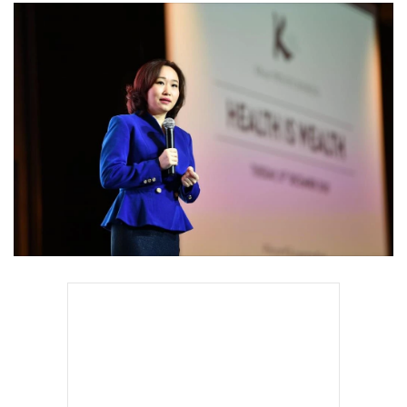
•
Good health & Well-being
•
Green Innovation & SD
•
Management & HR
•
MGR Live
•
Infographic
•
การเมือง
•
ท่องเที่ยว
•
กีฬา
•
ต่างประเทศ
•
Special Scoop
•
เศรษฐกิจ-ธุรกิจ
•
จีน
•
ชุมชน-คุณภาพชีวิต
•
อาชญากรรม
•
Motoring