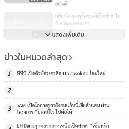
ล้านโดส ครอบคลุมคนกว่า 50% ทั่วโลก สามารถหยุดการแพร่
อย่างดี
ระบาดของโรคโควิด-19 ได้ ถ้ากระจายการเข้าถึงวัคซีนให้ดี และ
กสิกรไทย-กรุงไทยแจ้งปิดสาขาใน
ทำให้สามารถใช้ชีวิตกันได้อย่างปกติ"
จังหวัดสมุทรสาคร
แสดงเพิ่มเติม
1,584
โรชร่วมมือกับโมเดอร์นา นำการ
ข่าวในหมวดล่าสุด
ตรวจหาภูมิต้านทานต่อเชื้อซาร์ส-
โควี-ทู ไปใช้ในระยะทดลองของการ
196
ฉีดวัคซีนต้านโรคโควิด-19
1
ทีทีบี เปิดตัวบัตรเครดิต ttb absolute โฉมใหม่
2
SAM เปิดโอกาสชาวฝั่งธนแก้หนี้เสียต่ำแสน ผ่าน
3
โครงการ “ปิดหนี้ไว ไปต่อได้”
LH Bank รุกตลาดภาคเหนือเปิดสาขา “เซ็นทรัล
4