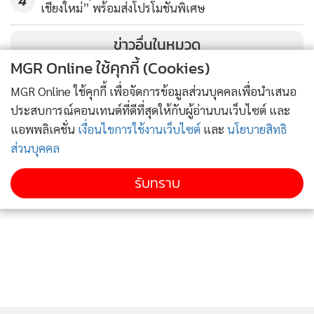
เชียงใหม่” พร้อมส่งโปรโมชันพิเศษ
ด้านผู้จัดการกองทุน นาย นิโคลัส วิลค็อกซ์ จาก JP Morgan
ข่าวอื่นในหมวด
Asset Management
กล่าวว่า เป็นเรื่องที่น่าตื่นเต้นที่ผู้คนที่
MGR Online ใช้คุกกี้ (Cookies)
เกี่ยวข้องระดมสมองเพื่อให้การแพร่ระบาดจบลง ไม่ว่าจะเป็น
MGR Online ใช้คุกกี้ เพื่อจัดการข้อมูลส่วนบุคคลเพื่อนำเสนอ
เม็ดเงินจำนวนมหาศาลที่ไหลเข้ามาลงทุนด้านสาธารณสุข ความ
ประสบการณ์คอนเทนต์ที่ดีที่สุดให้กับผู้อ่านบนเว็บไซต์ และ
พยายามที่จะป้องกันการแพร่ระบาด การคิดค้นวัคซีน การ
แอพพลิเคชั่น
เงื่อนไขการใช้งานเว็บไซต์
และ
นโยบายสิทธิ
เปลี่ยนแปลงด้านโครงสร้างห่วงโซ่อุปทาน (Supply chain) รวมถึง
ส่วนบุคคล
การนำเทคโนโลยีเข้ามาใช้ในการดำรงชีวิตจากนโยบายเว้นระยะ
ห่างทางสังคม ด้านการแพทย์ที่มีการนำโทรเวชกรรม
รับทราบ
(Telemedicine) หรือการนําเทคโนโลยีที่ช่วยให้ผู้ป่วยและ
บุคลากรทางการแพทย์สามารถพูดคุยกันได้แบบ Real-time ทาง
ไกลเกิดขึ้น ทั้งหมดนี้ถือเป็นตัวอย่างของการเปลี่ยนแปลง
โครงสร้าง (Mega trend) และรูปแบบธุรกิจครั้งใหญ่
(Disruption) ที่เกิดขึ้น เช่น การเปลี่ยนแปลงของโครงสร้าง
ประชากร การเข้าสู่สังคมผู้สูงอายุ การขยายบริการทางการ