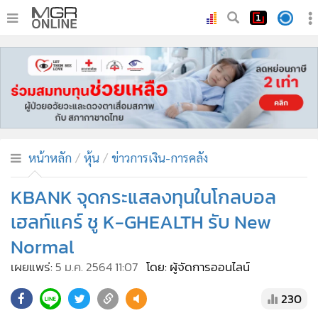
•
หน้าหลัก
•
ทันเหตุการณ์
•
ภาคใต้
•
ภูมิภาค
•
Online Section
หน้าหลัก
หุ้น
ข่าวการเงิน-การคลัง
•
บันเทิง
•
ผู้จัดการรายวัน
KBANK จุดกระแสลงทุนในโกลบอล
•
คอลัมนิสต์
เฮลท์แคร์ ชู K-GHEALTH รับ New
•
ละคร
Normal
•
CbizReview
เผยแพร่:
5 ม.ค. 2564 11:07
โดย: ผู้จัดการออนไลน์
•
Cyber BIZ
•
ผู้จัดกวน
230