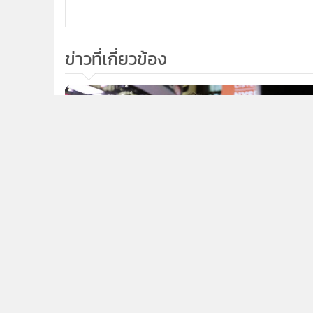
1
แม็กซ์แวลูจะเปลี่ยนเป็น“ท็อปส์” เซ็นทรัลไล่ซื้อ30สาขา
ก.ล.ต. เปิดรับความเห็นปรับเกณฑ์กองทุน SRI และลงทุ
3
หุ้นโครงการ JUMP+
ข่า
ติดตามข่าวสารผ่านทาง LIN
นโยบายความเป็นส่วนตัว
นโยบา