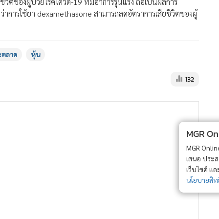
น้ำมันพุ่ง คาดอุปสงค์ฟื้นปีหน้า
ดาวโจนส์ทะยาน 520 จุด พบ
ข้อมูลค้าปลีกดีเกินคาด
5,669
สรุปภาวะตลาดหุ้น น้ำมัน ทองคำ
และตลาดเงินต่างประเทศ
14
68
ผวาโควิด-19ระบาดรอบสอง กด
MGR Onli
ดัชนีหุ้นไทยร่วงหนัก40จุด
MGR Online 
80
เสนอ ประสบก
เว็บไซต์ แ
นโยบายสิทธ