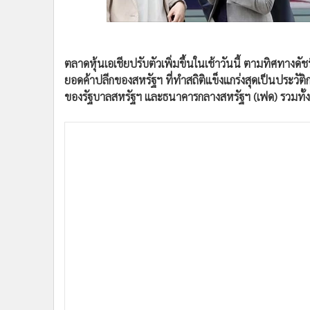
•
อินโดจีน
•
กองทุนรวม
•
Celeb Online
ตลาดหุ้นเอเชียปรับตัวเพิ่มขึ้นในเช้าวันนี้ ตามทิศทางดัช
•
Factcheck
ยอดค้าปลีกของสหรัฐฯ ที่ทำสถิติแข็งแกร่งสุดเป็นประวั
•
ญี่ปุ่น
ของรัฐบาลสหรัฐฯ และธนาคารกลางสหรัฐฯ (เฟด) รวมทั้ง
•
News1
•
Gotomanager
ดัชนี NIKKEI 225 ตลาดหุ้นญี่ปุ่นเปิดวันนี้ที่ 22,517.
เปิดวันนี้ที่ 2,932.67 จุด เพิ่มขึ้น 0.92 จุด, +0.03% ดัชน
จุด, +0.08% ดัชนี TAIEX ตลาดหุ้นไต้หวันเปิดวันนี้ที่ 1
เกาหลีใต้เปิดวันนี้ที่ 2,133.18 จุด ลดลง 4.87 จุด, -0.23%
ขึ้น 11.14 จุด, +0.42% ดัชนี FBMKLCI ตลาดหุ้นมาเลเซียเ
Composite ตลาดหุ้นฟิลิปปินส์เปิดวันนี้ที่ 6,348.88 จุด 
ตลาดได้รับปัจจัยหนุนจากยอดค้าปลีกของสหรัฐฯ ที่พุ่งขึ
และสูงกว่าที่นักวิเคราะห์คาดการณ์ว่าจะเพิ่มขึ้นเพียง 8
ผ่อนคลายมาตรการล็อกดาวน์