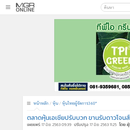
เลือกเครื่องมือท
•
หน้าหลัก
ค้นหา
•
ทันเหตุการณ์
Google
•
ภาคใต้
•
ภูมิภาค
MGR Onl
•
Online Section
ค้นหาขั
•
บันเทิง
•
ผู้จัดการรายวัน
•
คอลัมนิสต์
•
ละคร
•
CbizReview
•
Cyber BIZ
หน้าหลัก
หุ้น
หุ้นไทยผู้จัดการ360°
•
ผู้จัดกวน
ตลาดหุ้นเอเชียปรับบวก ขานรับดาวโจนส์ป
•
Good health & Well-being
•
Green Innovation & SD
เผยแพร่:
17 มิ.ย. 2563 09:39
ปรับปรุง:
17 มิ.ย. 2563 11:25
โดย: ผ