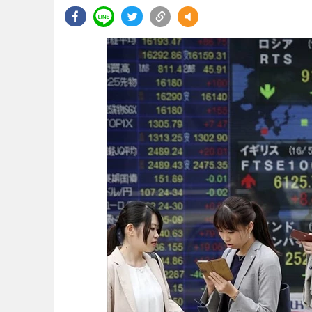
•
Management & HR
•
MGR Live
•
Infographic
•
การเมือง
•
ท่องเที่ยว
•
กีฬา
•
ต่างประเทศ
•
Special Scoop
•
เศรษฐกิจ-ธุรกิจ
•
จีน
•
ชุมชน-คุณภาพชีวิต
•
อาชญากรรม
•
Motoring
•
เกม
•
วิทยาศาสตร์
•
SMEs
•
หุ้น