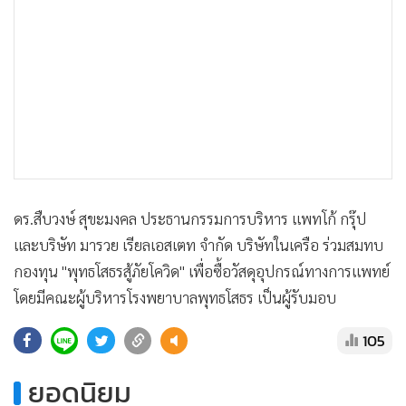
•
เกม
•
วิทยาศาสตร์
•
SMEs
•
หุ้น
•
อินโดจีน
•
กองทุนรวม
•
Celeb Online
•
Factcheck
ดร.สืบวงษ์ สุขะมงคล ประธานกรรมการบริหาร แพทโก้ กรุ๊ป
•
ญี่ปุ่น
และบริษัท มารวย เรียลเอสเตท จำกัด บริษัทในเครือ ร่วมสมทบ
•
News1
กองทุน "พุทธโสธรสู้ภัยโควิด" เพื่อซื้อวัสดุอุปกรณ์ทางการแพทย์
•
Gotomanager
โดยมีคณะผู้บริหารโรงพยาบาลพุทธโสธร เป็นผู้รับมอบ
105
ยอดนิยม