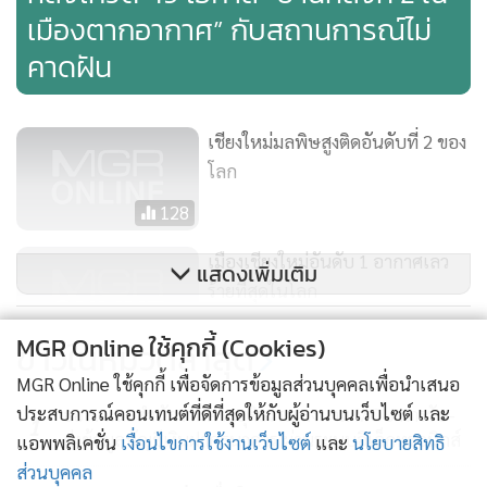
เมืองตากอากาศ” กับสถานการณ์ไม่
คาดฝัน
เชียงใหม่มลพิษสูงติดอันดับที่ 2 ของ
โลก
128
เมืองเชียงใหม่อันดับ 1 อากาศเลว
แสดงเพิ่มเติม
ร้ายที่สุดในโลก
156
MGR Online ใช้คุกกี้ (Cookies)
ข่าวในหมวดล่าสุด
บิ๊ก “เมืองไทย แคปปิตอล” ควักเงิน
MGR Online ใช้คุกกี้ เพื่อจัดการข้อมูลส่วนบุคคลเพื่อนำเสนอ
110 ล้านบริจาค รพ.-แจกถุงยังชีพ
ประสบการณ์คอนเทนต์ที่ดีที่สุดให้กับผู้อ่านบนเว็บไซต์ และ
ธอส. และสำนักงานศาลยุติธรรม ลงนาม MOU การรับ-
1
คนตกงาน
ส่งข้อมูลบัญชีเงินฝากธนาคาร ผ่านระบบอิเล็กทรอนิกส์
แอพพลิเคชั่น
เงื่อนไขการใช้งานเว็บไซต์
และ
นโยบายสิทธิ
288
ส่วนบุคคล