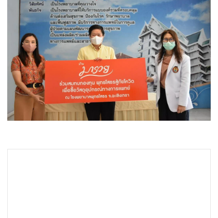
•
Good health & Well-being
•
Green Innovation & SD
•
Management & HR
•
MGR Live
•
Infographic
•
การเมือง
•
ท่องเที่ยว
•
กีฬา
•
ต่างประเทศ
•
Special Scoop
•
เศรษฐกิจ-ธุรกิจ
•
จีน
•
ชุมชน-คุณภาพชีวิต
•
อาชญากรรม
•
Motoring