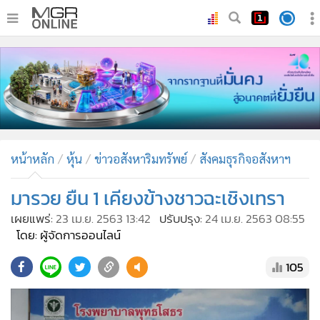
•
หน้าหลัก
•
ทันเหตุการณ์
•
ภาคใต้
•
ภูมิภาค
•
Online Section
หน้าหลัก
หุ้น
ข่าวอสังหาริมทรัพย์
สังคมธุรกิจอสังหาฯ
•
บันเทิง
•
ผู้จัดการรายวัน
มารวย ยืน 1 เคียงข้างชาวฉะเชิงเทรา
•
คอลัมนิสต์
เผยแพร่:
23 เม.ย. 2563 13:42
ปรับปรุง:
24 เม.ย. 2563 08:55
•
ละคร
โดย: ผู้จัดการออนไลน์
•
CbizReview
105
•
Cyber BIZ
•
ผู้จัดกวน