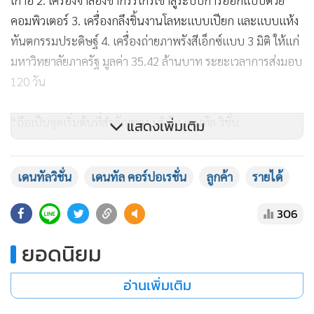
คอมพิวเตอร์ 3. เครื่องกลึงชิ้นงานโลหะแบบเปียก และแบบแห้ง
ทันตกรรมประดิษฐ์ 4. เครื่องถ่ายภาพรังสีเอ็กซ์แบบ 3 มิติ ให้แก่
มหาวิทยาลัยภาครัฐ มูลค่า 35.42 ล้านบาท ระยะเวลาการส่งมอบ
120 วัน
“ถือเป็นจุดเริ่มต้นที่สำคัญของ บริษัท เดนทัล วิชั่น
แสดงเพิ่มเติม
(ประเทศไทย) จำกัด ในการขยายฐานลูกค้าไปยังมหาวิทยาลัย
ภาครัฐ ซึ่งถือเป็นตลาดที่ใหญ่มาก และบริษัทฯ อยู่ระหว่างยื่น
เดนทัลวิชั่น
เดนทัล คอร์ปอเรชั่น
ลูกค้า
รายได้
ประมูลงานมหาวิทยาลัยภาครัฐ มูลค่ารวมประมาณ 100 ล้าน
บาท คาดรู้ผลประมูลงานในช่วงครึ่งหลังของปีนี้ ซึ่งจะช่วยผลัก
306
ดันให้รายได้ของกลุ่มบริษัทฯ เติบโตอย่างแข็งแกร่ง”
ยอดนิยม
ประธานเจ้าหน้าที่บริหาร D กล่าวอีกว่า แม้บริษัทฯ จะได้รับผลก
อ่านเพิ่มเติม
ระทบจากจำนวนคนไข้จากต่างประเทศที่ลดลงเนื่องจากการแพร่
ระบาดของเชื้อไวรัสโควิด-19 แต่ด้วยความแข็งแกร่งของแบรนด์