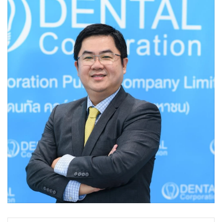
•
Good health & Well-being
•
Green Innovation & SD
•
Management & HR
•
MGR Live
•
Infographic
•
การเมือง
•
ท่องเที่ยว
•
กีฬา
•
ต่างประเทศ
•
Special Scoop
•
เศรษฐกิจ-ธุรกิจ
•
จีน
•
ชุมชน-คุณภาพชีวิต
•
อาชญากรรม
•
Motoring