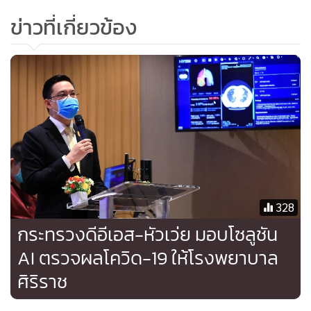
ทำให้เป็นที่ยอมรับของลูกค้า และมีผู้มาใช้บริการทันตกรรมที่
ข่าวที่เกี่ยวข้อง
เป็นคนไทยเพิ่มขึ้นอย่างต่อเนื่อง รวมทั้งผลการดำเนินงานของ
โรงพยาบาล ทันตกรรม กรุงเทพ อินเตอร์เนชั่นแนล ที่จะรับรู้ราย
ได้เต็มปีในปี 2563 และผลการดำเนินงานของบริษัทย่อย ที่
ดำเนินธุรกิจขายวัสดุ และอุปกรณ์ทันตกรรมให้แก่ภาครัฐ และ
ภาคเอกชน ซึ่งแทบจะไม่ได้รับผลกระทบจากการแพร่ระบาด
ของไวรัสโควิด-19 รวมไปถึงความพยายามในการบริหารต้นทุน
อย่างมีประสิทธิภาพ และการลดต้นทุนในการดำเนินธุรกิจ ทำให้
บริษัทฯ มั่นใจว่าแนวโน้มรายได้จะเติบโตตามเป้าหมายที่วางไว้
ภายใต้สมมติฐานภายในไตรมาส 3/63 คลินิกทันตกรรมทุกสาขา
328
ของบริษัทฯ จะสามารถกลับมาดำเนินการได้ใกล้เคียงกับปกติ
กระทรวงดีอีเอส-หัวเว่ย มอบโซลูชัน
และคนไข้ต่างชาติสามารถเดินทางมารับการรักษาทันตกรรมได้
AI ตรวจผลโควิด-19 ให้โรงพยาบาล
ในไตรมาสที่ 4/63
ศิริราช
ทั้งนี้ รพ. BIDH เป็นโรงพยาบาลเฉพาะทางแห่งแรกที่มีการรักษา