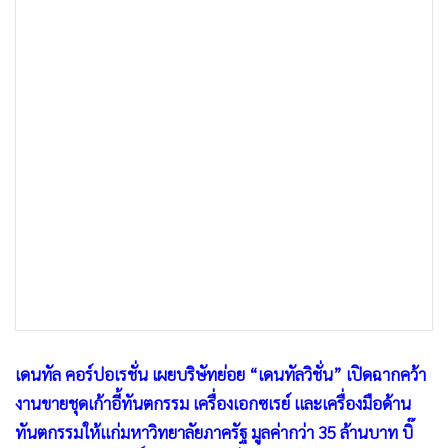
•
เกม
•
วิทยาศาสตร์
•
SMEs
•
หุ้น
•
อินโดจีน
•
กองทุนรวม
•
Celeb Online
•
Factcheck
•
ญี่ปุ่น
•
News1
•
Gotomanager
เดนทัล คอร์ปอเรชั่น เผยบริษัทย่อย “เดนทัลวิชั่น” เปิดฉากคว้า
งานขายชุดเก้าอี้ทันตกรรม เครื่องเอกซเรย์ และเครื่องมือด้าน
ทันตกรรมให้แก่มหาวิทยาลัยภาครัฐ มูลค่ากว่า 35 ล้านบาท บิ๊