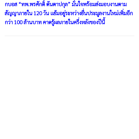
กบอส “ทพ.พรศักดิ์ ตันตาปกุล” มั่นใจพร้อมส่งมอบงานตาม
สัญญาภายใน 120 วัน แย้มอยู่ระหว่างยื่นประมูลงานใหม่เพิ่มอีก
กว่า 100 ล้านบาท คาดรู้ผลภายในครึ่งหลังของปีนี้