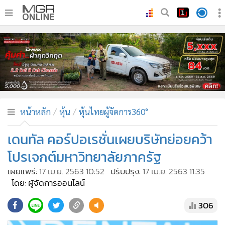
•
หน้าหลัก
•
ทันเหตุการณ์
•
ภาคใต้
•
ภูมิภาค
•
Online Section
หน้าหลัก
หุ้น
หุ้นไทยผู้จัดการ360°
•
บันเทิง
•
ผู้จัดการรายวัน
เดนทัล คอร์ปอเรชั่นเผยบริษัทย่อยคว้า
•
คอลัมนิสต์
โปรเจกต์มหาวิทยาลัยภาครัฐ
•
ละคร
เผยแพร่:
17 เม.ย. 2563 10:52
ปรับปรุง:
17 เม.ย. 2563 11:35
•
CbizReview
โดย: ผู้จัดการออนไลน์
•
Cyber BIZ
306
•
ผู้จัดกวน