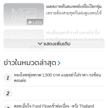
เต็มรูปแบบของโรงพยาบาลทันตกรรม (ฟัน) โดยใช้งบประมาณ
เผยสภาพทันตแพทย์เหงื่อเปียกชุ่ม
ลงทุนกว่า 600 ล้านบาท ซึ่งจะเป็นธุรกิจที่สนับสนุนการเติบโต
เพราะต้องสวมชุดกันฝนดูแลคนไข้
อย่างมั่นคง
1,922
ปัจจุบัน D มีศูนย์ทันตกรรม BIDC 1 แห่ง คลินิกทันตกรรม BIDC
พ่อเมืองอุดรสำรวจร้านขายไข่ อึ้ง!
4 แห่ง ที่พารากอน, เอ็มควอเทียร์, ภูเก็ต, เชียงใหม่ คลินิกทันต
ขายปลีกฟองละ 4 บาท รับจากฟาร์ม
กรรม Smile Signature 8 สาขา คลินิกทันตกรรมเดนทัล แพลน
แสดงเพิ่มเติม
จ.ขอนแก่น
321
เน็ต เมเจอร์ รังสิต 1 แห่ง
จัดฟันช่วงอายุ 10-14 ปี เหมาะสม
ข่าวในหมวดล่าสุด
ที่สุด ฟันเคลื่อนตัวง่าย ใบหน้ากำลัง
เปลี่ยนแปลง
1,260
ทองไทยพุ่งพรวด 1,500 บาท แนะอย่าไล่ราคา-รอช้อน
1
ตอนย่อ
2
ตลท.มั่นใจ Fund Flowเข้าต่อเนื่อง -หวัง Thailand