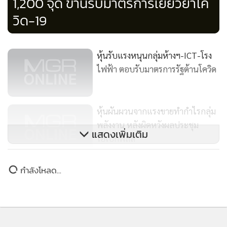
1,200 จุด ขานรับมาตรการเยียวยาโค
วิด-19
หุ้นรับแรงหนุนกลุ่มห้างฯ-ICT-โรง
ไฟฟ้า ตอบรับมาตรการรัฐต้านโควิด
หุ้นผันผวนจากแรงขายทำกำไรกลุ่ม
พลังงาน หลังผิดหวังผลประชุม
แสดงเพิ่มเติม
โอเปกพลัส
หุ้นแกว่งซึมตัว บรรยากาศเงียบเหงา
กำลังโหลด...
หลังผิดหวังผลประชุมโอเปกพลัส