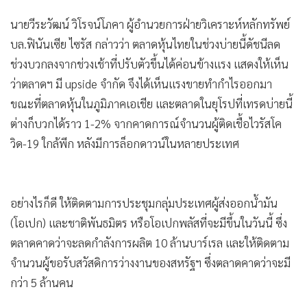
•
Good health & Well-being
•
Green Innovation & SD
นายวีระวัฒน์ วิโรจน์โภคา ผู้อำนวยการฝ่ายวิเคราะห์หลักทรัพย์
•
Management & HR
บล.ฟินันเซีย ไซรัส กล่าวว่า ตลาดหุ้นไทยในช่วงบ่ายนี้ดัชนีลด
•
ช่วงบวกลงจากช่วงเช้าที่ปรับตัวขึ้นได้ค่อนข้างแรง แสดงให้เห็น
MGR Live
ว่าตลาดฯ มี upside จำกัด จึงได้เห็นแรงขายทำกำไรออกมา
•
Infographic
ขณะที่ตลาดหุ้นในภูมิภาคเอเชีย และตลาดในยุโรปที่เทรดบ่ายนี้
•
การเมือง
ต่างก็บวกได้ราว 1-2% จากคาดการณ์จำนวนผู้ติดเชื้อไวรัสโค
•
ท่องเที่ยว
วิด-19 ใกล้พีก หลังมีการล็อกดาวน์ในหลายประเทศ
•
กีฬา
•
ต่างประเทศ
•
Special Scoop
อย่างไรก็ดี ให้ติดตามการประชุมกลุ่มประเทศผู้ส่งออกน้ำมัน
•
เศรษฐกิจ-ธุรกิจ
(โอเปก) และชาติพันธมิตร หรือโอเปกพลัสที่จะมีขึ้นในวันนี้ ซึ่ง
•
จีน
ตลาดคาดว่าจะลดกำลังการผลิต 10 ล้านบาร์เรล และให้ติดตาม
•
ชุมชน-คุณภาพชีวิต
จำนวนผู้ขอรับสวัสดิการว่างงานของสหรัฐฯ ซึ่งตลาดคาดว่าจะมี
•
อาชญากรรม
กว่า 5 ล้านคน
•
Motoring