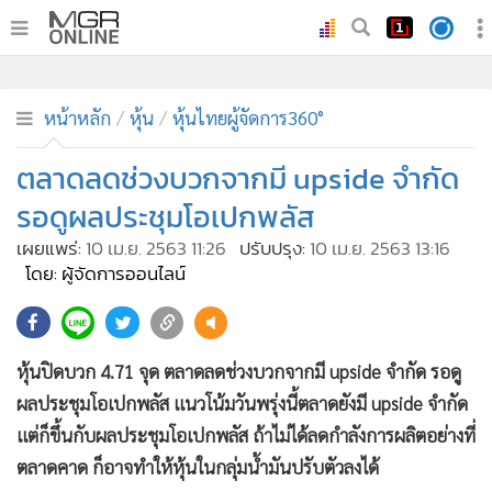
•
หน้าหลัก
•
ทันเหตุการณ์
หน้าหลัก
หุ้น
หุ้นไทยผู้จัดการ360°
•
ภาคใต้
ตลาดลดช่วงบวกจากมี upside จำกัด
•
ภูมิภาค
รอดูผลประชุมโอเปกพลัส
•
Online Section
เผยแพร่:
10 เม.ย. 2563 11:26
ปรับปรุง:
10 เม.ย. 2563 13:16
•
บันเทิง
โดย: ผู้จัดการออนไลน์
•
ผู้จัดการรายวัน
•
คอลัมนิสต์
•
ละคร
หุ้นปิดบวก 4.71 จุด ตลาดลดช่วงบวกจากมี upside จำกัด รอดู
•
CbizReview
ผลประชุมโอเปกพลัส แนวโน้มวันพรุ่งนี้ตลาดยังมี upside จำกัด
•
Cyber BIZ
แต่ก็ขึ้นกับผลประชุมโอเปกพลัส ถ้าไม่ได้ลดกำลังการผลิตอย่างที่
•
ผู้จัดกวน
ตลาดคาด ก็อาจทำให้หุ้นในกลุ่มน้ำมันปรับตัวลงได้