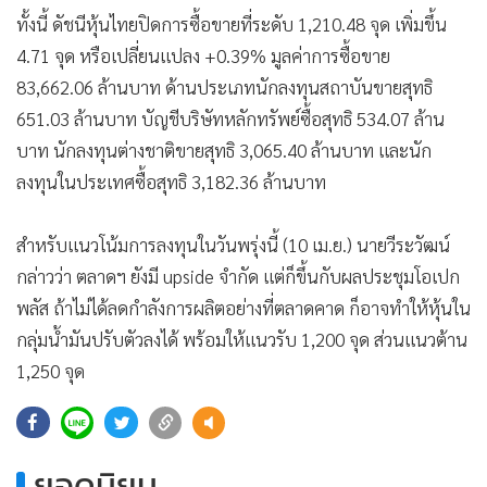
•
เกม
ทั้งนี้ ดัชนีหุ้นไทยปิดการซื้อขายที่ระดับ 1,210.48 จุด เพิ่มขึ้น
•
วิทยาศาสตร์
4.71 จุด หรือเปลี่ยนแปลง +0.39% มูลค่าการซื้อขาย
•
SMEs
83,662.06 ล้านบาท ด้านประเภทนักลงทุนสถาบันขายสุทธิ
651.03 ล้านบาท บัญชีบริษัทหลักทรัพย์ซื้อสุทธิ 534.07 ล้าน
•
หุ้น
บาท นักลงทุนต่างชาติขายสุทธิ 3,065.40 ล้านบาท และนัก
•
อินโดจีน
ลงทุนในประเทศซื้อสุทธิ 3,182.36 ล้านบาท
•
กองทุนรวม
•
Celeb Online
สำหรับแนวโน้มการลงทุนในวันพรุ่งนี้ (10 เม.ย.) นายวีระวัฒน์
•
Factcheck
กล่าวว่า ตลาดฯ ยังมี upside จำกัด แต่ก็ขึ้นกับผลประชุมโอเปก
•
ญี่ปุ่น
พลัส ถ้าไม่ได้ลดกำลังการผลิตอย่างที่ตลาดคาด ก็อาจทำให้หุ้นใน
•
News1
กลุ่มน้ำมันปรับตัวลงได้ พร้อมให้แนวรับ 1,200 จุด ส่วนแนวต้าน
•
Gotomanager
1,250 จุด
ยอดนิยม