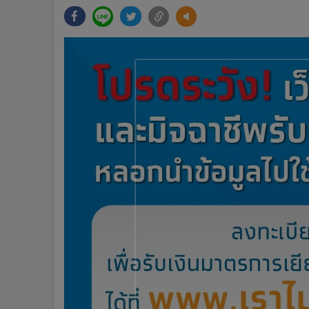
•
Management & HR
•
MGR Live
•
Infographic
•
การเมือง
•
ท่องเที่ยว
•
กีฬา
•
ต่างประเทศ
•
Special Scoop
•
เศรษฐกิจ-ธุรกิจ
•
จีน
•
ชุมชน-คุณภาพชีวิต
•
อาชญากรรม
•
Motoring
•
เกม
•
วิทยาศาสตร์
•
SMEs
•
หุ้น