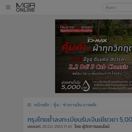
เลือกเครื่องมือท
•
หน้าหลัก
ค้นหา
•
ทันเหตุการณ์
Google
•
ภาคใต้
•
ภูมิภาค
MGR Onl
•
Online Section
ค้นหาขั
•
บันเทิง
•
ผู้จัดการรายวัน
•
คอลัมนิสต์
•
ละคร
•
CbizReview
•
Cyber BIZ
หน้าหลัก
หุ้น
ข่าวการเงิน-การคลัง
•
ผู้จัดกวน
กรุงไทยย้ำลงทะเบียนรับเงินเยียวยา 5,000
•
Good health & Well-being
•
Green Innovation & SD
เผยแพร่:
28 มี.ค. 2563 17:45
โดย: ผู้จัดการออนไลน์