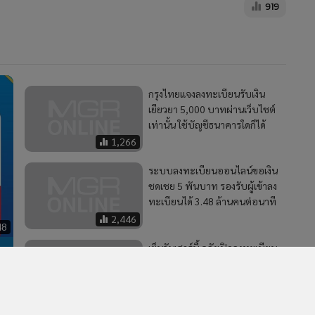
919
MGR Onli
MGR Online 
เสนอ ประสบก
เว็บไซต์ แ
กรุงไทยแจงลงทะเบียนรับเงิน
นโยบายสิทธ
เยียวยา 5,000 บาทผ่านเว็บไชต์
เท่านั้น ใช้บัญชีธนาคารใดก็ได้
1,266
ระบบลงทะเบียนออนไลน์ขอเงิน
ชดเชย 5 พันบาท รองรับผู้เข้าลง
ทะเบียนได้ 3.48 ล้านคนต่อนาที
2,446
48
เย็นวันเสาร์นี้ คลังเปิดลงทะเบียน
รับเงินเดือนละ 5 พันบาท เยียวยา
ผลกระทบโควิด-19
7,301