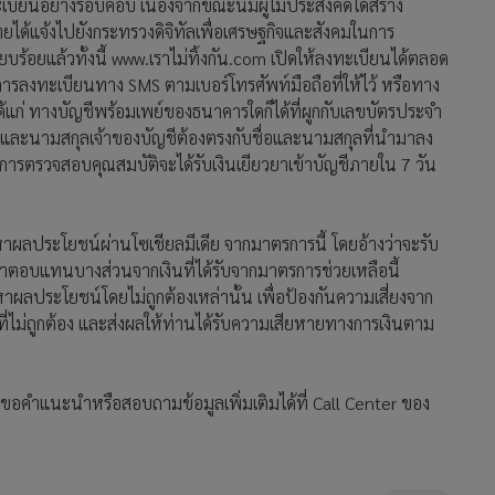
ยนอย่างรอบคอบ เนื่องจากขณะนี้มีผู้ไม่ประสงค์ดีได้สร้าง
ยได้แจ้งไปยังกระทรวงดิจิทัลเพื่อเศรษฐกิจและสังคมในการ
ยบร้อยแล้ว
ทั้งนี้ www.เราไม่ทิ้งกัน.com เปิดให้ลงทะเบียนได้ตลอด
การลงทะเบียนทาง SMS ตามเบอร์โทรศัพท์มือถือที่ให้ไว้ หรือทาง
้แก่ ทางบัญชีพร้อมเพย์ของธนาคารใดก็ได้ที่ผูกกับเลขบัตรประจำ
ชื่อและนามสกุลเจ้าของบัญชีต้องตรงกับชื่อและนามสกุลที่นำมาลง
่านการตรวจสอบคุณสมบัติจะได้รับเงินเยียวยาเข้าบัญชีภายใน 7 วัน
าผลประโยชน์ผ่านโซเชียลมีเดีย จากมาตรการนี้ โดยอ้างว่าจะรับ
่าตอบแทนบางส่วนจากเงินที่ได้รับจากมาตรการช่วยเหลือนี้
หาผลประโยชน์โดยไม่ถูกต้องเหล่านั้น เพื่อป้องกันความเสี่ยงจาก
่ไม่ถูกต้อง และส่งผลให้ท่านได้รับความเสียหายทางการเงินตาม
คำแนะนำหรือสอบถามข้อมูลเพิ่มเติมได้ที่ Call Center ของ