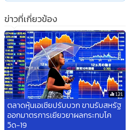
หุ้นฟื้นต่อเนื่อง หลังตลาดหุ้นสหรัฐฯ
ดีดขึ้นแรงขานรับแผนกระตุ้น
ศก.การเงิน-การคลังหนุน
1,747
ตลาดหุ้นเอเชียร่วงหลังดาวโจนส์ดิ่ง
หนัก วิตกโควิด-19 ระบาดทั่วโลก
แสดงเพิ่มเติม
219
ตลาดหุ้นเอเชียปรับบวก ขานรับ
ข่าวในหมวดล่าสุด
ดาวโจนส์ปิดพุ่งกว่า 2,000 จุด
1,038
1
เตือนผู้ถือหุันกู้ GRAND ร่วมประชุม13 ส.ค.นี้
2