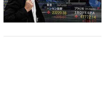
•
Good health & Well-being
•
Green Innovation & SD
•
Management & HR
•
MGR Live
•
Infographic
•
การเมือง
•
ท่องเที่ยว
ตลาดหุ้นเอเชียปรับตัวเพิ่มขึ้นในเช้าวันนี้ ตามทิศทางดัชนี
•
กีฬา
ดาวโจนส์ตลาดหุ้นนิวยอร์กปิดทะยานขึ้นกว่า 1,300 จุดเมื่อคืนนี้
•
ต่างประเทศ
ขานรับวุฒิสภาสหรัฐฯ มติผ่านร่างกฎหมายเยียวยาผลกระทบทาง
•
Special Scoop
เศรษฐกิจจากไวรัสโควิด-19 วงเงิน 2 ล้านล้านดอลลาร์ ขณะที่นัก
•
เศรษฐกิจ-ธุรกิจ
ลงทุนคาดว่าร่างกฎหมายฉบับนี้จะผ่านความเห็นชอบจากสภาผู้
•
จีน
แทนราษฎรสหรัฐฯ เช่นกัน
•
ชุมชน-คุณภาพชีวิต
ดัชนี NIKKEI 225 ตลาดหุ้นญี่ปุ่นเปิดวันนี้ที่ 19,021.97 จุด เพิ่ม
•
อาชญากรรม
ขึ้น 357.37 จุด, +1.91% ดัชนี SSE Composite ตลาดหุ้นจีน
•
Motoring