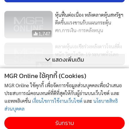
3
FLE ปิดท้ายโรดโชว์ กทม.นักลงทุนตอบรับดี
4
SNNP งวดนี้กวาดรายได้1.3 พันล.กำไรโต จ่ายปันผล
ข่าวอื่นในหมวด
MGR Online ใช้คุกกี้ (Cookies)
ติดตามข่าวสารผ่านทาง LINE
MGR Online ใช้คุกกี้ เพื่อจัดการข้อมูลส่วนบุคคลเพื่อนำเสนอ
ประสบการณ์คอนเทนต์ที่ดีที่สุดให้กับผู้อ่านบนเว็บไซต์ และ
MGR Online Application
แอพพลิเคชั่น
เงื่อนไขการใช้งานเว็บไซต์
และ
นโยบายสิทธิ
ส่วนบุคคล
รับทราบ