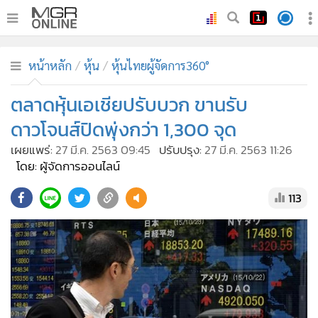
•
หน้าหลัก
หน้าหลัก
หุ้น
หุ้นไทยผู้จัดการ360°
•
ทันเหตุการณ์
•
ตลาดหุ้นเอเชียปรับบวก ขานรับ
ภาคใต้
•
ภูมิภาค
ดาวโจนส์ปิดพุ่งกว่า 1,300 จุด
•
Online Section
เผยแพร่:
27 มี.ค. 2563 09:45
ปรับปรุง:
27 มี.ค. 2563 11:26
•
บันเทิง
โดย: ผู้จัดการออนไลน์
•
ผู้จัดการรายวัน
113
•
คอลัมนิสต์
•
ละคร
•
CbizReview
•
Cyber BIZ
•
ผู้จัดกวน