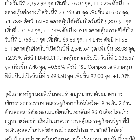
รับการอนุมัติจากสภาผู้แทนราษฎรสหรัฐฯ
ทั้งนี้ สภาผู้แทนราษฎรสหรัฐฯ จะทำการอภิปรายและลงมติร่าง
กฎหมายดังกล่าวในวันนี้ ขณะที่นักลงทุนคาดการณ์ว่าร่าง
กฎหมายฉบับนี้จะผ่านความเห็นชอบจากสภาผู้แทนราษฎร
สหรัฐฯ เช่นกัน
ตลาดหุ้นเอเชีย
ตลาดหลักทรัพย์
การลงทุน
ภาวะตลาด
หุ้น
113
ยอดนิยม
อ่านเพิ่มเติม