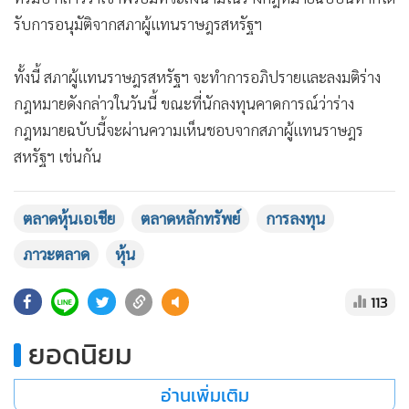
ข่าวที่เกี่ยวข้อง
121
ตลาดหุ้นเอเชียปรับบวก ขานรับสหรัฐ
ออกมาตรการเยียวยาผลกระทบโค
วิด-19