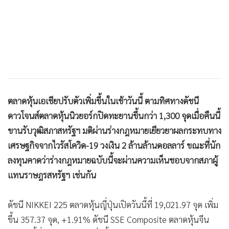
เปิดวันนี้ที่ 2,792.98 จุด เพิ่มขึ้น 28.07 จุด, +1.02% ดัชนี HSI
•
เกม
ตลาดหุ้นฮ่องกงเปิดวันนี้ที่ 23,768.41 จุด เพิ่มขึ้น 416.07 จุด,
•
วิทยาศาสตร์
+1.78% ดัชนี TAIEX ตลาดหุ้นไต้หวันเปิดวันนี้ที่ 9,807.90 จุด
•
SMEs
เพิ่มขึ้น 71.54 จุด, +0.73% ดัชนี KOSPI ตลาดหุ้นเกาหลีใต้เปิด
•
หุ้น
วันนี้ที่ 1,756.07 จุด เพิ่มขึ้น 69.83 จุด, +4.14% ดัชนี FTSE
•
อินโดจีน
STI ตลาดหุ้นสิงคโปร์เปิดวันนี้ที่ 2,545.64 จุด เพิ่มขึ้น 58.08 จุด,
•
กองทุนรวม
+2.33% ดัชนี FBMKLCI ตลาดหุ้นมาเลเซียเปิดวันนี้ที่ 1,335.57
•
Celeb Online
จุด เพิ่มขึ้น 7.48 จุด, +0.56% ดัชนี PSE Composite ตลาดหุ้น
•
Factcheck
ฟิลิปปินส์เปิดวันนี้ที่ 5,493.58 จุด เพิ่มขึ้น 92.00 จุด, +1.70%
•
ญี่ปุ่น
•
News1
วุฒิสภาสหรัฐฯ ลงมติเห็นชอบร่างกฎหมายว่าด้วยมาตรการ
•
Gotomanager
เยียวยาผลกระทบทางเศรษฐกิจจากไวรัสโควิด-19 วงเงิน 2 ล้าน
ล้านดอลลาร์ด้วยคะแนนเสียงเป็นเอกฉันท์ 96-0 เสียง โดยร่าง
กฎหมายดังกล่าวถือเป็นมาตรการกระตุ้นเศรษฐกิจสหรัฐฯ ที่มี
วงเงินสูงสุดเป็นประวัติการณ์ ขณะที่ประธานาธิบดี โดนัลด์
ทรัมป์ กล่าวว่าเขาพร้อมที่จะลงนามในร่างกฎหมายฉบับนี้หากได้