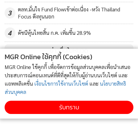
อย่างต่อเนื่อง 2.) บริษัทที่มีความเฉพาะตัวในด้านผลิตภัณฑ์และ
บริการในการสร้างมูลค่าเพิ่มและความสามารถในการแข่งขัน
ตลท.มั่นใจ Fund Flowเข้าต่อเนื่อง -หวัง Thailand
3
Focus ดึงทุนนอก
รวมไปถึงแนวโน้มการเติบโตของบริษัท และ 3.) เลือกบริษัทที่มี
การปรับตัวและขยายธุรกิจสอดคล้องกับแนวโน้มการ
4
ดัชนีหุ้นไทยสิ้น ก.ค. เพิ่มขึ้น 28.9%
เปลี่ยนแปลงของเทคโนโลยีเพื่อลดความเสี่ยงจากการ
Disruption Risk และเพิ่มโอกาสการเติบโต โดยในช่วงเริ่มต้น
ข่าวอื่นในหมวด
กองทุนจะทยอยลงทุนหุ้นในกลุ่ม SET50 Index เป็นหลัก
MGR Online ใช้คุกกี้ (Cookies)
เนื่องจากเป็นกลุ่มหุ้นที่นำทิศทางตลาด และมีศักยภาพในการ
MGR Online ใช้คุกกี้ เพื่อจัดการข้อมูลส่วนบุคคลเพื่อนำเสนอ
แข่งขันที่สูงโดยเปรียบเทียบ
ประสบการณ์คอนเทนต์ที่ดีที่สุดให้กับผู้อ่านบนเว็บไซต์ และ
แอพพลิเคชั่น
เงื่อนไขการใช้งานเว็บไซต์
และ
นโยบายสิทธิ
ส่วนบุคคล
รับทราบ