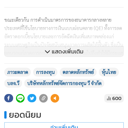
ขณะเดียวกัน การดำเนินมาตรการของธนาคารกลางหลาย
ประเทศที่ใช้นโยบายทางการเงินแบบผ่อนคลาย (QE) ทั้งการลด
อัตราดอกเบี้ยนโยบายและการอัดฉีดเงินเพิ่มสภาพคล่องแก่
ระบบเศรษฐกิจเป็นปัจจัยสนับสนุนภาคการผลิตให้ฟื้นตัว ซึ่งเป็น
แสดงเพิ่มเติม
ผลบวกแก่ภาคการลงทุนและการบริโภค รวมไปถึงทำให้มีกระแส
เงินลงทุนเพิ่มขึ้นในระบบเป็นผลดีต่อตลาดหุ้นทั่วโลกรวมทั้งของ
ไทยในระยะต่อไป ลดความเป็นไปได้ที่เกิดภาวะเศรษฐกิจถดถอย
ภาวะตลาด
การลงทุน
ตลาดหลักทรัพย์
หุ้นไทย
แม้ธนาคารกลางในหลายประเทศมีความสามารถในการลดอัตรา
บลจ.วี
บริษัทหลักทรัพย์จัดการกองทุน วี จำกัด
ดอกเบี้ยนโยบายค่อนข้างจำกัด แต่การกระตุ้นเศรษฐกิจในระยะ
ถัดไปจะดำเนินผ่านนโยบายทางการคลังเป็นหลัก
600
ส่วนของประเทศไทย นโยบายรับมือผลกระทบในระยะสั้นของ
ยอดนิยม
รัฐบาลที่ดำเนินผ่านมาตรการทางการเงินด้วยการผ่อนผันภาระ
อ่านเพิ่มเติม
ทางด้านการเงินให้แก่ผู้ประกอบการ และลูกหนี้ที่ได้รับผลกระ