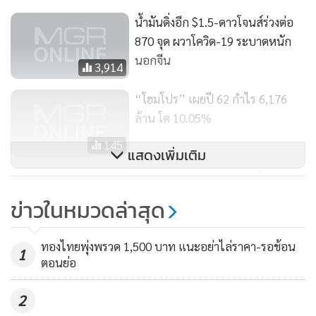
ช่วงระยะเวลา 1 ปีถัดไป
น้ำมันดิ่งอีก $1.5-ดาวโจนส์ร่วงต่อ
870 จุด ผวาโควิด-19 ระบาดหนัก
นอกจากนี้ ผลตอบแทนของตลาดหุ้นเมื่อเทียบพันธบัตรรัฐบาล
นอกจีน
3,914
(Earnings Yield Gap) อยู่ในระดับที่สูงสุดในรอบ 4 ปี สะท้อนว่า
มีโอกาสที่ตลาดหุ้นจะปรับตัวขึ้นตามแนวโน้มการขยายตัวของ
“โฮมโปร” เผยปี 62 กำไร 6,176
ผลประกอบการ
ล้าน โต 10.05%
145
แสดงเพิ่มเติม
ดังนั้น ด้วยปัจจัยบวกจากมาตรการกระตุ้นเศรษฐกิจและระดับ
ราคาหุ้นที่น่าสนใจ บลจ.วีมองว่าโอกาสสำหรับการลงทุนในตลาด
"ออมสิน" พร้อมอัดฉีดเงินกู้ซอฟต์
หุ้นไทย จึงเปิดเสนอขายครั้งแรก (IPO) กองทุนเปิด วี ไทย อิควิตี้
โลน 1.5 แสนล้าน คาดช่วยผู้
ข่าวในหมวดล่าสุด
ประกอบการ 7.5 พันรายฝ่าไวรัสโค
ชนิดไม่จ่ายปันผล (WE-THEQ-A) ระหว่างวันที่ 20 มีนาคม-1
1,106
วิด-19
เมษายน 2563 เน้นลงทุนเชิงรุกในหุ้นไทยที่มีการเติบโตอย่างต่อ
ทองไทยพุ่งพรวด 1,500 บาท แนะอย่าไล่ราคา-รอช้อน
1
เนื่องในราคาที่เหมาะสม โดยพอร์ตการลงทุนหลักจะคัดเลือก
ตอนย่อ
ลงทุนในบริษัทที่มีลักษณะดังนี้ 1.) บริษัทที่มีอัตราผลตอบแทน
ต่อเงินลงทุนที่สูง โดยเปรียบเทียบกับต้นทุนเฉลี่ยทางการเงิน
2