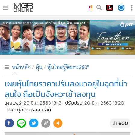
•
หน้าหลัก
•
ทันเหตุการณ์
•
ภาคใต้
•
ภูมิภาค
•
Online Section
หน้าหลัก
หุ้น
หุ้นไทยผู้จัดการ360°
•
บันเทิง
•
ผู้จัดการรายวัน
เผยหุ้นไทยราคาปรับลงมาอยู่ในจุดที่น่า
•
คอลัมนิสต์
สนใจ ถือเป็นจังหวะเข้าลงทุน
•
ละคร
เผยแพร่:
20 มี.ค. 2563 13:13
ปรับปรุง:
20 มี.ค. 2563 13:20
•
CbizReview
โดย: ผู้จัดการออนไลน์
•
Cyber BIZ
600
•
ผู้จัดกวน