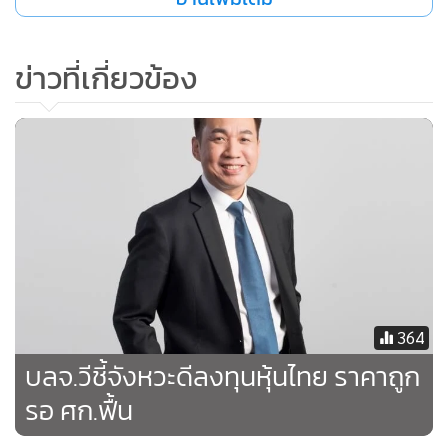
ทบ การให้สินเชื่อดอกเบี้ยต่ำเพื่อลดภาระในการจ่ายชำระหนี้
ของผู้ประกอบการ รวมถึงใช้มาตรการทางภาษี ด้วยการเร่งคืน
ข่าวที่เกี่ยวข้อง
ภาษีมูลค่าเพิ่มให้ผู้ประกอบการในประเทศเพื่อให้ผู้ประกอบการ
สามารถคงระดับอัตราการจ้างงานได้ ซึ่ง บลจ.วีคาดว่าจะมี
มาตรการกระตุ้นและบรรเทาผลกระทบในระยะสั้นออกมาอย่าง
ต่อเนื่องเพื่อรักษาเสถียรภาพเศรษฐกิจ และสนับสนุนกลุ่มธุรกิจ
ขนาดกลางและขนาดย่อม รวมไปถึงการบริโภคในประเทศ
ภาวะตลาดหุ้นที่มีความผันผวนสูงจากการแพร่ระบาดของ
COVID-19 โดยตลาดหุ้นไทยปรับตัวลงอย่างมากจนเริ่มมีระดับ
ราคาที่น่าสนใจ โดยเฉพาะอย่างยิ่งราคาต่อมูลค่าทางบัญชี
364
(Price to Book Value) ของ SET Index อยู่ในระดับต่ำสุดใน
บลจ.วีชี้จังหวะดีลงทุนหุ้นไทย ราคาถูก
รอบ 5 ปี ปัจจุบันอยู่ที่ระดับ 1.14 เท่า ในอดีต 10 ปีย้อนหลังพบ
รอ ศก.ฟื้น
ว่าเมื่อ Price to Book Value ไปถึงระดับ 1.66 เท่า SET Index มี
แนวโน้มที่จะปรับขึ้นจากระดับปัจจุบันประมาณ 20-40% ใน