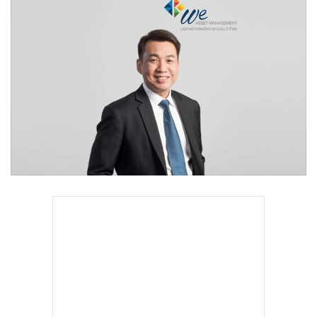
•
Good health & Well-being
•
Green Innovation & SD
•
Management & HR
•
MGR Live
•
Infographic
•
การเมือง
•
ท่องเที่ยว
•
กีฬา
•
ต่างประเทศ
•
Special Scoop
•
เศรษฐกิจ-ธุรกิจ
•
จีน
•
ชุมชน-คุณภาพชีวิต
•
อาชญากรรม
•
Motoring