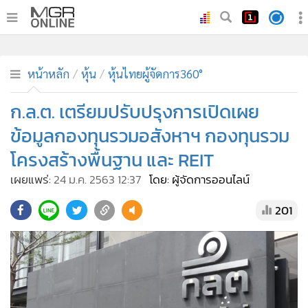
•
หน้าหลัก
•
ทันเหตุการณ์
หน้าหลัก
หุ้น
หุ้นไทยผู้จัดการ360°
•
ภาคใต้
ก.ล.ต. เตรียมปรับปรุงการเปิดเผย
•
ภูมิภาค
ข้อมูลกองทุนรวมอสังหาฯ กองทุนรวม
•
Online Section
โครงสร้างพื้นฐาน และ REIT
•
บันเทิง
เผยแพร่:
24 ม.ค. 2563 12:37
โดย: ผู้จัดการออนไลน์
•
ผู้จัดการรายวัน
•
คอลัมนิสต์
201
•
ละคร
•
CbizReview
•
Cyber BIZ
•
ผู้จัดกวน