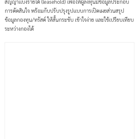
สัญญาแบ่งรายได้ (leasehold) เพื่อให้ผู้ลงทุนมีข้อมูลประกอบ
•
เกม
การตัดสินใจ พร้อมกับปรับปรุงรูปแบบการเปิดเผยส่วนสรุป
•
วิทยาศาสตร์
ข้อมูลกองทุน/ทรัสต์ ให้สั้นกระชับ เข้าใจง่าย และใช้เปรียบเทียบ
•
SMEs
ระหว่างกองได้
•
หุ้น
•
อินโดจีน
•
กองทุนรวม
•
Celeb Online
•
Factcheck
•
ญี่ปุ่น
•
News1
•
Gotomanager