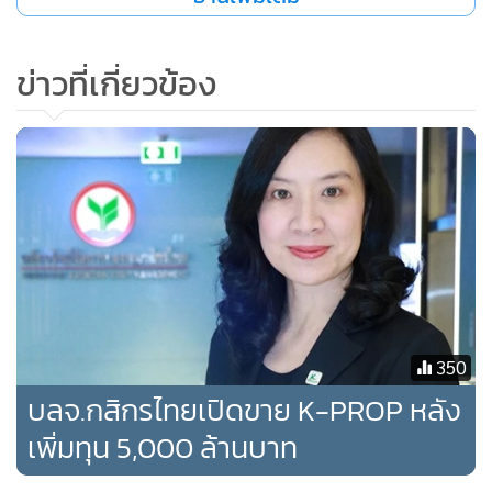
มูลค่าทรัพย์สินที่มีการจัดทำล่าสุด ผ่านทางช่องทางที่เหมาะสม
เช่น การประกาศทางเว็บไซต์ภายใน 30 วันนับแต่วันที่การ
ประเมินหรือการสอบทานการประเมินแล้วเสร็จ เพื่อให้ผู้ลงทุน
ข่าวที่เกี่ยวข้อง
และนักวิเคราะห์หลักทรัพย์มีข้อมูลในการวิเคราะห์ รวมถึง
ปรับปรุงข้อมูลของส่วนสรุปข้อมูลสำคัญของกองทุน/ทรัสต์ ให้
กระชับ เข้าใจง่ายและให้แนบตารางสรุปกระแสเงินสดที่จัดทำ
โดยผู้ประเมินมูลค่าทรัพย์สินในแบบฟอร์มดังกล่าวด้วย
ทั้งนี้ ก.ล.ต. ได้เผยแพร่เอกสารรับฟังความคิดเห็นในเรื่องดังกล่าว
ไว้ที่เว็บไซต์ ก.ล.ต.
https://www.sec.or.th/TH/Pages/PB_Detail.aspx?
SECID=598 ผู้ที่เกี่ยวข้องและผู้สนใจสามารถแสดงความคิดเห็น
350
ได้ที่เว็บไซต์ หรือโทรสาร 0-2263-6109 หรือ 0-2033-9570
บลจ.กสิกรไทยเปิดขาย K-PROP หลัง
หรือทาง e-mail : sorawisn@sec.or.th หรือ
เพิ่มทุน 5,000 ล้านบาท
kanapart@sec.or.th จนถึงวันที่ 22 กุมภาพันธ์ 2563