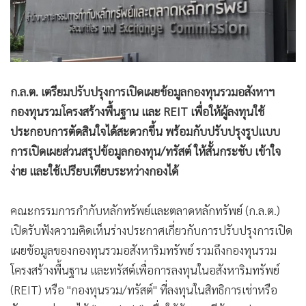
•
Good health & Well-being
•
Green Innovation & SD
•
Management & HR
•
MGR Live
•
Infographic
ก.ล.ต. เตรียมปรับปรุงการเปิดเผยข้อมูลกองทุนรวมอสังหาฯ
•
การเมือง
กองทุนรวมโครงสร้างพื้นฐาน และ REIT เพื่อให้ผู้ลงทุนใช้
•
ท่องเที่ยว
ประกอบการตัดสินใจได้สะดวกขึ้น พร้อมกับปรับปรุงรูปแบบ
•
กีฬา
การเปิดเผยส่วนสรุปข้อมูลกองทุน/ทรัสต์ ให้สั้นกระชับ เข้าใจ
•
ต่างประเทศ
ง่าย และใช้เปรียบเทียบระหว่างกองได้
•
Special Scoop
คณะกรรมการกำกับหลักทรัพย์และตลาดหลักทรัพย์ (ก.ล.ต.)
•
เศรษฐกิจ-ธุรกิจ
เปิดรับฟังความคิดเห็นร่างประกาศเกี่ยวกับการปรับปรุงการเปิด
•
จีน
เผยข้อมูลของกองทุนรวมอสังหาริมทรัพย์ รวมถึงกองทุนรวม
•
ชุมชน-คุณภาพชีวิต
โครงสร้างพื้นฐาน และทรัสต์เพื่อการลงทุนในอสังหาริมทรัพย์
•
อาชญากรรม
(REIT) หรือ "กองทุนรวม/ทรัสต์" ที่ลงทุนในสิทธิการเช่าหรือ
•
Motoring