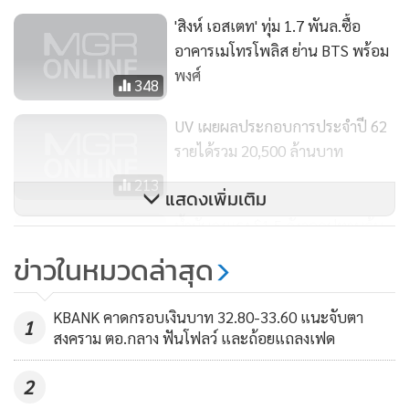
'สิงห์ เอสเตท' ทุ่ม 1.7 พันล.ซื้อ
อาคารเมโทรโพลิส ย่าน BTS พร้อม
พงศ์
348
UV เผยผลประกอบการประจำปี 62
รายได้รวม 20,500 ล้านบาท
213
แสดงเพิ่มเติม
น้ำมันลงแรง $1.5 กังวลอุปทานล้น
หุ้นสหรัฐฯ ปิดแคบ-ทองปิดลง
ข่าวในหมวดล่าสุด
1,894
KBANK คาดกรอบเงินบาท 32.80-33.60 แนะจับตา
1
สงคราม ตอ.กลาง ฟันโฟลว์ และถ้อยแถลงเฟด
2