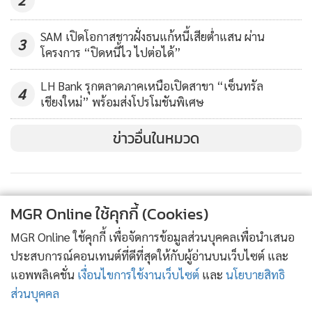
324
เป็นทุนหมุนเวียนในการดำเนินกิจการ และสินเชื่อ GSB เพื่อ
SMEs ยั่งยืน เหมาะสำหรับลงทุนในทรัพย์สินถาวร ซึ่งทั้ง 2
SAM เปิดโอกาสชาวฝั่งธนแก้หนี้เสียต่ำแสน ผ่าน
3
โครงการ “ปิดหนี้ไว ไปต่อได้”
ประเภทนี้ วงเงินกู้สูงสุด 10 ล้านบาท
LH Bank รุกตลาดภาคเหนือเปิดสาขา “เซ็นทรัล
4
ส่วนสินเชื่อ GSB บัญชีเดียว เหมาะสำหรับนำไปเป็น
เชียงใหม่” พร้อมส่งโปรโมชันพิเศษ
ทุนหมุนเวียนในการดำเนินกิจการ และลงทุนในทรัพย์สินถาวร
วงเงินกู้สูงสุด 100 ล้านบาท โดยเงินกู้ทั้ง 3 ประเภทนี้ คิดอัตรา
ข่าวอื่นในหมวด
ดอกเบี้ยเท่ากันคือ เงินกู้ระยะสั้น 2 ปีแรก อัตราดอกเบี้ย 4% ต่อ
ปี ปีที่ 3-4 = 6% ต่อปี ปีที่ 5 เป็นต้นไป คิด MLR/MOR ถึง
MLR/MOR + 1% ขณะที่เงินกู้ระยะยาว 2 ปีแรก อัตราดอกเบี้ย
MGR Online ใช้คุกกี้ (Cookies)
4% ต่อปี ปีที่ 3-4 = 6% ต่อปี และปีที่ 5-7 เท่ากับ MLR/MOR
ถึง MLR/MOR + 1%
MGR Online ใช้คุกกี้ เพื่อจัดการข้อมูลส่วนบุคคลเพื่อนำเสนอ
ประสบการณ์คอนเทนต์ที่ดีที่สุดให้กับผู้อ่านบนเว็บไซต์ และ
แอพพลิเคชั่น
เงื่อนไขการใช้งานเว็บไซต์
และ
นโยบายสิทธิ
ทั้งนี้ สามารถเลือกใช้บรรษัทประกันสินเชื่ออุตสาหกรรมขนาด
ส่วนบุคคล
ย่อม (บสย.) เป็นผู้ค้ำประกันได้ โดยที่ บสย.ยกเว้นค่าธรรมเนียม