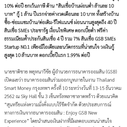
•
เกม
10% ต่อปี ยกเว้นภาษี ด้าน “สินเชื่อบ้านผ่อนต่ำ ล้านละ 10
•
วิทยาศาสตร์
บาท” กู้ 1 ล้าน ปีแรกจ่ายค่างวดเดือนละ 10 บาท ทั้งสร้างบ้าน
ซื้อ-ซ่อมแซมบ้าน/ต่อเติม-รีไฟแนนซ์ ผ่อนนานสูงสุดถึง 40 ปี
•
SMEs
สินเชื่อ SMEs ประชารัฐ เงื่อนไขพิเศษ ดอกเบี้ยต่ำ ฟรีค่า
•
หุ้น
ธรรมเนียมค้ำประกันสินเชื่อ 4 ปี รวม 7% สินเชื่อ GSB SMEs
•
อินโดจีน
Startup N0.1 เพียงมีไอเดียและนวัตกรรมที่น่าสนใจ วงเงินกู้
•
กองทุนรวม
สูงสุด 10 ล้านบาท ดอกเบี้ยปีแรก 1.99% ต่อปี
•
Celeb Online
•
Factcheck
นายชาติชาย พยุหนาวีชัย ผู้อำนวยการธนาคารออมสิน (GSB)
•
ญี่ปุ่น
เปิดเผยว่า ธนาคารออมสินร่วมออกบูทภายในงาน Thailand
•
News1
Smart Money กรุงเทพฯ ครั้งที่ 10 ระหว่างวันที่ 13-15 ธันวาคม
•
Gotomanager
2562 ณ Sky Hall ชั้น 3 เซ็นทรัลพลาซาลาดพร้าว ด้วยแนวคิด
“สุนทรียแห่งความมั่งคั่งแบบไร้ขีดจำกัด ด้วยประสบการณ์
ทางการเงินจากธนาคารออมสิน : Enjoy GSB New
Experience” โดยนำเสนอเงินฝากที่มีผลตอบแทนน่าสนใจ