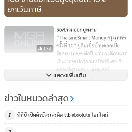
ยกเว้นภาษี
นอกจากนี้ ยังมีสินเชื่อเคหะประชารัฐสร้างไทย กำหนดอัตรา
ดอกเบี้ย 3 ปีแรก 2.90% ต่อปี ปีที่ 4 เป็นต้นไป MRR-0.50% ต่อ
ปี โดยผู้ที่ต้องการซื้อบ้านพร้อมที่ดิน ธนาคารฯ ให้กู้ 95% ของ
ธอส.ร่วมออกบูทงาน
ราคาประเมิน คอนโดมีเนียม ให้กู้ 90% ของราคาประเมิน และ
“ThailandSmart Money กรุงเทพฯ
ปลูกสร้างที่อยู่อาศัย ให้กู้ได้ 100% ของราคาประเมินตัวบ้าน
ครั้งที่ 10” ชูสินเชื่อบ้านดอกเบี้ย
134
เพียงผู้กู้อายุ 20 ปีขึ้นไป มีอาชีพ มีรายได้แน่นอน ภายใต้เงื่อนไข
พิเศษ 0.66% ต่อปี นาน 6 เดือนแรก
พิเศษคือ สามารถผ่อนชำระได้สูงสุดถึง 40 ปี โดยผู้กู้สามารถ
เงินฝากซูเปอร์ออมทรัพย์พิเศษ รับ
ดอกเบี้ยรวมสูง 1.50% ต่อปี
ผ่อนชำระได้จนถึงอายุ 70 ปี
แสดงเพิ่มเติม
ยูโอบีจับมือลาซาด้าปล่อยกู้
อย่างไรก็ตาม ผู้อำนวยการธนาคารออมสิน ยังกล่าวต่อไปว่า
อีคอมเมิร์ซ คัดล็อตแรก 2 หมื่นราย
ข่าวในหมวดล่าสุด
ขณะที่สินเชื่อ SMEs ประชารัฐ มี 3 รูปแบบ ได้แก่ สินเชื่อ GSB
527
เพื่อ SMEs คล่องตัว สินเชื่อ GSB เพื่อ SMEs ยั่งยืน และสินเชื่อ
GSB บัญชีเดียว โดยผู้กู้เป็นผู้ประกอบการในกลุ่ม Startup ผู้
ธ.ก.ส. ขนสารพัดผลิตภัณ์เงินฝากสิน
1
ทีทีบี เปิดตัวบัตรเครดิต ttb absolute โฉมใหม่
ประกอบการที่มีนวัตกรรม ผู้ประกอบการ SMEs หรือผู้ประกอบ
เชื่อร่วมงาน Thailand Smart
การธุรกิจขนาดใหญ่ โดยสินเชื่อ GSB เพื่อ SMEs คล่องตัว นำไป
Money
2