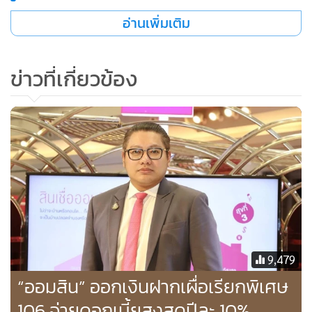
0.50% ต่อปี (อัตราดอกเบี้ย MRR ของธนาคารฯ ปัจจุบัน =
อ่านเพิ่มเติม
6.745% ต่อปี) คิดเป็นอัตราดอกเบี้ยเฉลี่ย 3 ปี = 2.903% โดย
วงเงินกู้ 1 ล้านบาท ผ่อนชำระ 20 ปี
ข่าวที่เกี่ยวข้อง
ทั้งนี้ ในปีแรกคิดเป็นเงินงวดผ่อนชำระ 10 บาทต่อเดือน ปีที่ 2-3
ผ่อนชำระ 3,700 บาทต่อเดือน และปีที่ 4 เป็นต้นไป ผ่อนชำระ
8,300 บาทต่อเดือน สามารถเลือกผ่อนชำระได้ยาวนานขึ้นสูงสุด
ถึง 40 ปี เพื่อให้เกิดความยืดหยุ่นและเหมาะสมต่อความสามารถ
ในการชำระหนี้ของผู้กู้ให้มากที่สุด คิดคำนวณเงินงวดให้ผ่อน
สบายๆ ในภาวะเศรษฐกิจปัจจุบัน เพื่อให้แบ่งเงินนำไปเป็นค่าใช้
จ่ายอื่นๆ ที่จำเป็นในการใช้ชีวิตประจำวัน รวมถึงเก็บออมไว้ใช้
ยามฉุกเฉินได้ พร้อมทั้งยังได้รับการลดค่าใช้จ่ายค่าธรรมเนียมจด
ทะเบียนการโอนกรรมสิทธิ์จาก 2.00% เหลือ 0.01% และลดค่า
9,479
ธรรมเนียมการจดทะเบียนจำนองจาก 1.00% เหลือ 0.01% อีก
“ออมสิน” ออกเงินฝากเผื่อเรียกพิเศษ
ด้วย
106 จ่ายดอกเบี้ยสูงสุดปีละ 10%