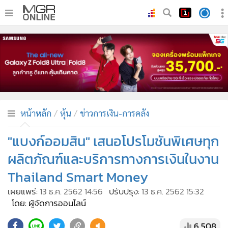
•
หน้าหลัก
•
ทันเหตุการณ์
•
ภาคใต้
•
ภูมิภาค
•
Online Section
หน้าหลัก
หุ้น
ข่าวการเงิน-การคลัง
•
บันเทิง
•
ผู้จัดการรายวัน
"แบงก์ออมสิน" เสนอโปรโมชันพิเศษทุก
•
คอลัมนิสต์
ผลิตภัณฑ์และบริการทางการเงินในงาน
•
ละคร
Thailand Smart Money
•
CbizReview
เผยแพร่:
13 ธ.ค. 2562 14:56
ปรับปรุง:
13 ธ.ค. 2562 15:32
•
Cyber BIZ
โดย: ผู้จัดการออนไลน์
•
ผู้จัดกวน
6,508