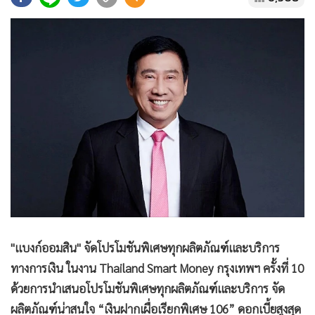
•
Good health & Well-being
•
Green Innovation & SD
•
Management & HR
•
MGR Live
•
Infographic
•
การเมือง
•
ท่องเที่ยว
•
กีฬา
•
ต่างประเทศ
•
Special Scoop
•
เศรษฐกิจ-ธุรกิจ
•
จีน
"แบงก์ออมสิน" จัดโปรโมชันพิเศษทุกผลิตภัณฑ์และบริการ
•
ชุมชน-คุณภาพชีวิต
ทางการเงิน ในงาน Thailand Smart Money กรุงเทพฯ ครั้งที่ 10
•
อาชญากรรม
ด้วยการนำเสนอโปรโมชันพิเศษทุกผลิตภัณฑ์และบริการ จัด
•
Motoring
ผลิตภัณฑ์น่าสนใจ “เงินฝากเผื่อเรียกพิเศษ 106” ดอกเบี้ยสูงสุด