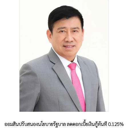
•
Good health & Well-being
•
Green Innovation & SD
•
Management & HR
•
MGR Live
•
Infographic
•
การเมือง
•
ท่องเที่ยว
•
กีฬา
•
ต่างประเทศ
•
Special Scoop
•
เศรษฐกิจ-ธุรกิจ
•
จีน
•
ชุมชน-คุณภาพชีวิต
•
อาชญากรรม
•
Motoring
ออมสินปรับสนองนโยบายรัฐบาล ลดดอกเบี้ยเงินกู้ทันที 0.125%