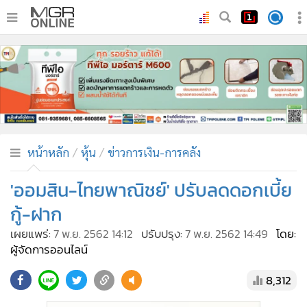
•
หน้าหลัก
•
ทันเหตุการณ์
•
ภาคใต้
•
ภูมิภาค
•
Online Section
หน้าหลัก
หุ้น
ข่าวการเงิน-การคลัง
•
บันเทิง
•
ผู้จัดการรายวัน
'ออมสิน-ไทยพาณิชย์' ปรับลดดอกเบี้ย
•
คอลัมนิสต์
กู้-ฝาก
•
ละคร
เผยแพร่:
7 พ.ย. 2562 14:12
ปรับปรุง:
7 พ.ย. 2562 14:49
โดย:
•
CbizReview
ผู้จัดการออนไลน์
•
Cyber BIZ
8,312
•
ผู้จัดกวน