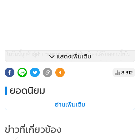
"ในวันนี้ลูกค้าผู้ฝากของธนาคารออมสิน ยังคงได้รับดอกเบี้ยใน
แสดงเพิ่มเติม
อัตราเดิมต่อไปอีกเกือบ 2 เดือน โดยธนาคารฯ มีนโยบายที่จะลด
8,312
ดอกเบี้ยเงินฝากให้ช้าที่สุด เพื่อส่งเสริมการออมอย่างต่อเนื่อง จึง
ขอให้ลูกค้าและประชาชนเร่งมาฝากเงินก่อนที่ธนาคารฯ จะลด
ยอดนิยม
ดอกเบี้ยเงินฝากในวันขึ้นปีใหม่ 2563 โดยขอแนะนำว่าให้ฝาก
เงินระยะยาวเพื่อจะได้รับดอกเบี้ยที่คุ้มค่ามากกว่าเมื่อมีการปรับ
อ่านเพิ่มเติม
ลดในวันที่ 1 มกราคม 2563"
ข่าวที่เกี่ยวข้อง
**ไทยพาณิชย์ลด ดบ.ทั้ง 2 ขา มีผล 11 พ.ย.นี่้
นายอาทิตย์ นันทวิทยา ประธานเจ้าหน้าที่บริหารและประธาน