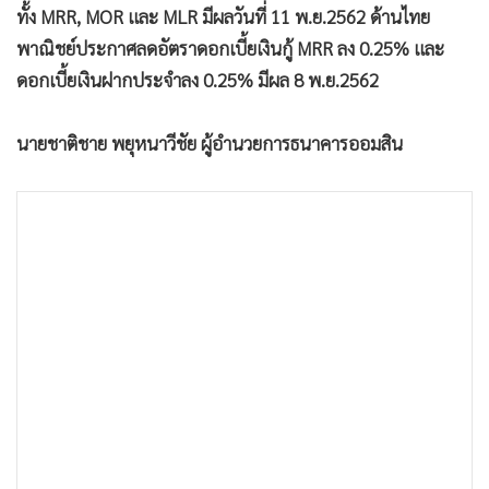
ทั้ง MRR, MOR และ MLR มีผลวันที่ 11 พ.ย.2562 ด้านไทย
•
เกม
พาณิชย์ประกาศลดอัตราดอกเบี้ยเงินกู้ MRR ลง 0.25% และ
•
วิทยาศาสตร์
ดอกเบี้ยเงินฝากประจำลง 0.25% มีผล 8 พ.ย.2562
•
SMEs
•
หุ้น
นายชาติชาย พยุหนาวีชัย ผู้อำนวยการธนาคารออมสิน
•
อินโดจีน
•
กองทุนรวม
•
Celeb Online
•
Factcheck
•
ญี่ปุ่น
•
News1
•
Gotomanager