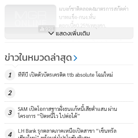
แบงก์ชาติคลอด4มาตรการสกัดค่า
บาทแข็ง-กนง.หั่น
ดอกเบี้ย0.25%พยุงศก.
921
แสดงเพิ่มเติม
“ออมสิน” คาด ปี 62 เงินออมใน
ปท. โตอีก 10%
ข่าวในหมวดล่าสุด
221
1
ทีทีบี เปิดตัวบัตรเครดิต ttb absolute โฉมใหม่
2
SAM เปิดโอกาสชาวฝั่งธนแก้หนี้เสียต่ำแสน ผ่าน
3
โครงการ “ปิดหนี้ไว ไปต่อได้”
LH Bank รุกตลาดภาคเหนือเปิดสาขา “เซ็นทรัล
4
เชียงใหม่” พร้อมส่งโปรโมชันพิเศษ