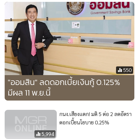
กรรมการบริหาร ธนาคารไทยพาณิชย์ กล่าวว่า ธนาคารไทย
พาณิชย์มีเจตนารมณ์ที่จะช่วยลดภาระต้นทุนในการดำเนินธุรกิจ
ของลูกค้าเอสเอ็มอี และลูกค้ารายย่อย เพื่อสนับสนุนการปรับตัว
ต่อความท้าทายจากสภาวะเศรษฐกิจไทยที่ได้รับผลกระทบจาก
สงครามการค้า และการชะลอตัวของการใช้จ่ายในประเทศ จึง
ขานรับทิศทางการปรับลดดอกเบี้ยนโยบายของคณะกรรมการ
นโยบายการเงิน (กนง.) ด้วยการประกาศปรับลดอัตราดอกเบี้ย
ลูกค้ารายย่อยชั้นดี (MRR) ลง 0.25% มาอยู่ที่ 6.87% พร้อมกันนี้
550
ได้ปรับลดอัตราดอกเบี้ยเงินฝากประจำลง 0.25% เพื่อให้
"ออมสิน" ลดดอกเบี้ยเงินกู้ 0.125%
สอดคล้องต่อภาวะสภาพคล่องในระบบการเงินในปัจจุบัน
มีผล 11 พ.ย.นี้
ทั้งนี้ทอัตราดอกเบี้ยเงินกู้ MRR และอัตราดอกเบี้ยเงินฝาก
ประจำใหม่ จะมีผลตั้งแต่วันศุกร์ที่ 8 พฤศจิกายนเป็นต้นไป
กนง.เสียงแตก! มติ 5 ต่อ 2 ลดอัตรา
ดอกเบี้ยนโยบาย 0.25%
5,994