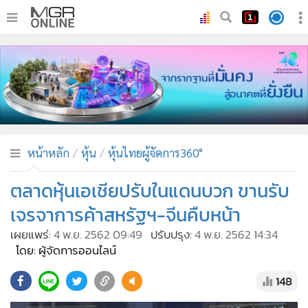
•
หน้าหลัก
•
ทันเหตุการณ์
•
ภาคใต้
•
ภูมิภาค
•
Online Section
หน้าหลัก
หุ้น
หุ้นไทยผู้จัดการ360°
•
บันเทิง
•
ผู้จัดการรายวัน
ตลาดหุ้นเอเชียปรับในแดนบวก ขานรับ
•
คอลัมนิสต์
เจรจาการค้าสหรัฐฯ-จีนคืบหน้า
•
ละคร
เผยแพร่:
4 พ.ย. 2562 09:49
ปรับปรุง:
4 พ.ย. 2562 14:34
•
CbizReview
โดย: ผู้จัดการออนไลน์
•
Cyber BIZ
148
•
ผู้จัดกวน