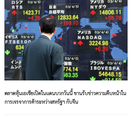
•
Good health & Well-being
•
Green Innovation & SD
•
Management & HR
•
MGR Live
•
Infographic
•
การเมือง
•
ท่องเที่ยว
•
กีฬา
•
ต่างประเทศ
•
Special Scoop
•
เศรษฐกิจ-ธุรกิจ
ตลาดหุ้นเอเชียเปิดในแดนบวกวันนี้ ขานรับข่าวความคืบหน้าใน
•
จีน
การเจรจาการค้าระหว่างสหรัฐฯ กับจีน
•
ชุมชน-คุณภาพชีวิต
•
อาชญากรรม
•
Motoring