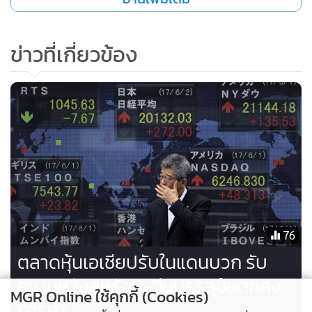
ความคืบหน้าในหลายด้าน และขณะนี้กำลังอยู่ในกระบวนการ
แก้ไขความขัดแย้งทางการค้าในปัจจุบัน และการเจรจาจะยังคง
ข่าวที่เกี่ยวข้อง
อยู่ในระดับรัฐมนตรีช่วย
ประธานาธิบดีโดนัลด์ ทรัมป์ ทวีตข้อความว่า ในอีกไม่ช้าเขาจะ
ประกาศสถานที่ซึ่งเขาจะลงนามในข้อตกลงการค้าเฟสแรกกับ
ผู้นำจีน
76
ตลาดหุ้นเอเชียปรับในแดนบวก รับ
ความหวังสหรัฐฯ-จีนบรรลุข้อตกลง
MGR Online ใช้คุกกี้ (Cookies)
การค้า