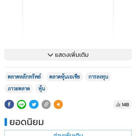
แสดงเพิ่มเติม
ตลาดหลักทรัพย์
ตลาดหุ้นเอเชีย
การลงทุน
ภาวะตลาด
หุ้น
148
ยอดนิยม
ทางด้านทำเนียบขาวออกแถลงการณ์ว่า เจ้าหน้าที่ทั้งสองฝ่ายมี
อ่านเพิ่มเติม