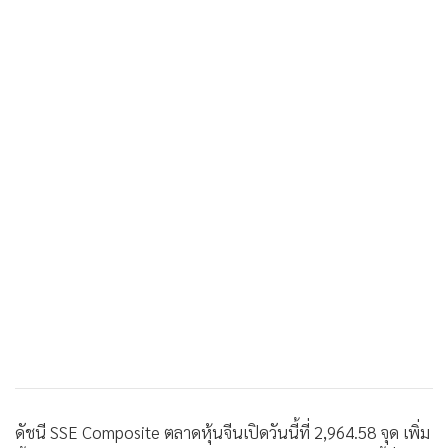
•
เกม
•
วิทยาศาสตร์
•
SMEs
•
หุ้น
•
อินโดจีน
•
กองทุนรวม
•
Celeb Online
•
Factcheck
•
ญี่ปุ่น
•
News1
•
Gotomanager
ดัชนี SSE Composite ตลาดหุ้นจีนเปิดวันนี้ที่ 2,964.58 จุด เพิ่ม