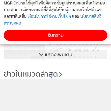
MGR Online ใช้คุกกี้ เพื่อจัดการข้อมูลส่วนบุคคลเพื่อนำเสนอ
ประสบการณ์คอนเทนต์ที่ดีที่สุดให้กับผู้อ่านบนเว็บไซต์ และ
ตลาดหุ้นเอเชียผันผวน วิตกข่าว
แอพพลิเคชั่น
เงื่อนไขการใช้งานเว็บไซต์
และ
นโยบายสิทธิ
สหรัฐฯ-จีน, จับตาประชุมเฟด
ส่วนบุคคล
138
รับทราบ
ตลาดหุ้นเอเชียปรับในแดนบวก หลัง
“ทรัมป์” ส่งสัญญาณลงนามข้อ
แสดงเพิ่มเติม
ตกลงการค้ากับจีนก่อนเอเปก
180
ตลาดหุ้นเอเชียปรับตัวขึ้น ขานรับ
ข่าวในหมวดล่าสุด
สัญญาณบวกเจรจาการค้าสหรัฐฯ-
จีน
100
KBANK คาดกรอบเงินบาท 32.80-33.60 แนะจับตา
1
สงคราม ตอ.กลาง ฟันโฟลว์ และถ้อยแถลงเฟด
2