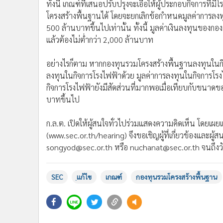
ทั้งนี้ เกณฑ์ที่เสนอปรับปรุงจะเอื้อให้ผู้ประกอบกิจกา
โครงสร้างพื้นฐานได้ โดยจะยกเลิกข้อกำหนดมูลค่าการลงท
500 ล้านบาทขึ้นไปเท่านั้น ทั้งนี้ มูลค่าเงินลงทุนของ
แล้วต้องไม่ต่ำกว่า 2,000 ล้านบาท
อย่างไรก็ตาม หากกองทุนรวมโครงสร้างพื้นฐานลงทุนในก
ลงทุนในกิจการโรงไฟฟ้าด้วย มูลค่าการลงทุนในกิจการโรงไฟฟ
กิจการโรงไฟฟ้ายังมีสัดส่วนที่มากพอเมื่อเทียบกับขนาดข
บาทขึ้นไป
ก.ล.ต. เปิดให้ผู้สนใจทั่วไปร่วมแสดงความคิดเห็น โดยเผยแพ
(www.sec.or.th/hearing) จึงขอเชิญผู้ที่เกี่ยวข้องและผู้
songyod@sec.or.th หรือ nuchanat@sec.or.th จนถึง
SEC
ฺแก้ไข
เกณฑ์
กองทุนรวมโครงสร้างพื้นฐาน