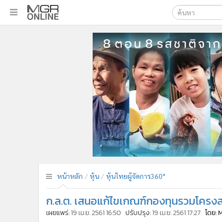
เลือกเครื่องมือท
•
หน้าหลัก
ค้นหา
•
ทันเหตุการณ์
Google
•
ภาคใต้
•
ภูมิภาค
MGR Onl
•
Online Section
ค้นหาขั
•
บันเทิง
•
ผู้จัดการรายวัน
•
คอลัมนิสต์
•
ละคร
•
CbizReview
•
Cyber BIZ
หน้าหลัก
หุ้น
หุ้นไทยผู้จัดการ360°
•
ผู้จัดกวน
ก.ล.ต. เสนอแก้ไขเกณฑ์กองทุนรวมโครงส
•
Good health & Well-being
•
Green Innovation & SD
เผยแพร่:
19 เม.ย. 2561 16:50
ปรับปรุง:
19 เม.ย. 2561 17:27
โดย: 