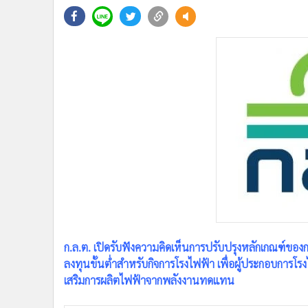
•
Management & HR
•
MGR Live
•
Infographic
•
การเมือง
•
ท่องเที่ยว
•
กีฬา
•
ต่างประเทศ
•
Special Scoop
•
เศรษฐกิจ-ธุรกิจ
•
จีน
•
ชุมชน-คุณภาพชีวิต
•
อาชญากรรม
•
Motoring
•
เกม
ก.ล.ต. เปิดรับฟังความคิดเห็นการปรับปรุงหลักเกณฑ์ขอ
•
วิทยาศาสตร์
ลงทุนขั้นต่ำสำหรับกิจการโรงไฟฟ้า เพื่อผู้ประกอบการ
เสริมการผลิตไฟฟ้าจากพลังงานทดแทน
•
SMEs
•
หุ้น