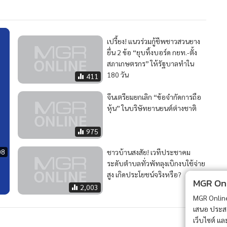
เปรี้ยง! แนวร่วมกู้ชีพชาวสวนยาง
ยื่น 2 ข้อ “ยุบทิ้งบอร์ด กยท.-ตั้ง
สภาเกษตรกร” ให้รัฐบาลทำใน
180 วัน
411
จีนเตรียมยกเลิก “ข้อจำกัดการถือ
หุ้น” ในบริษัทยานยนต์ต่างชาติ
975
08
ชาวบ้านสงสัย! เวทีประชาคม
ระดับตำบลทั่วพัทลุงเบิกงบใช้จ่าย
สูง เกิดประโยชน์จริงหรือ?
MGR Onli
2,003
MGR Online 
เสนอ ประสบก
เว็บไซต์ แ