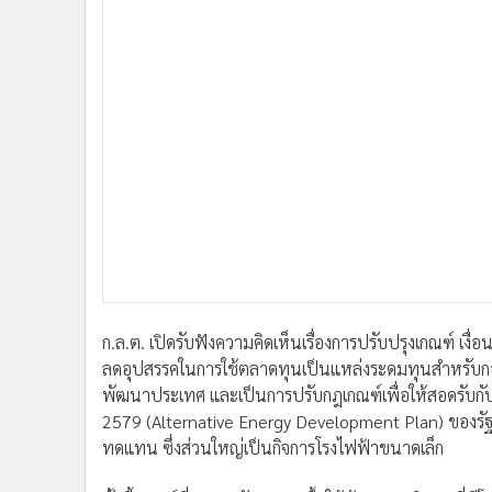
•
อินโดจีน
•
กองทุนรวม
•
Celeb Online
•
Factcheck
•
ญี่ปุ่น
•
News1
•
Gotomanager
ก.ล.ต. เปิดรับฟังความคิดเห็นเรื่องการปรับปรุงเกณฑ์ เงื่
ลดอุปสรรคในการใช้ตลาดทุนเป็นแหล่งระดมทุนสำหรับกอง
พัฒนาประเทศ และเป็นการปรับกฎเกณฑ์เพื่อให้สอดรั
2579 (Alternative Energy Development Plan) ของรัฐ
ทดแทน ซึ่งส่วนใหญ่เป็นกิจการโรงไฟฟ้าขนาดเล็ก