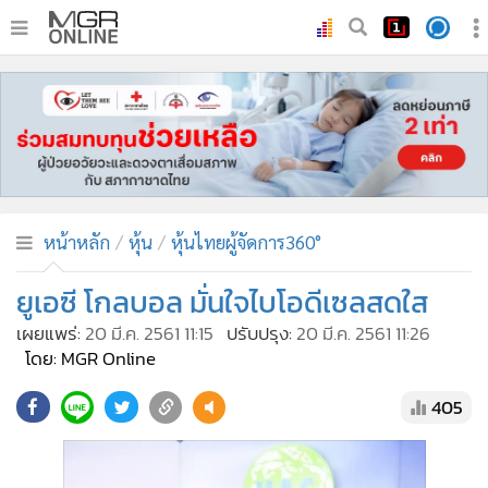
•
หน้าหลัก
•
ทันเหตุการณ์
•
ภาคใต้
•
ภูมิภาค
•
Online Section
หน้าหลัก
หุ้น
หุ้นไทยผู้จัดการ360°
•
บันเทิง
•
ผู้จัดการรายวัน
ยูเอซี โกลบอล มั่นใจไบโอดีเซลสดใส
•
คอลัมนิสต์
เผยแพร่:
20 มี.ค. 2561 11:15
ปรับปรุง:
20 มี.ค. 2561 11:26
•
ละคร
โดย: MGR Online
•
CbizReview
405
•
Cyber BIZ
•
ผู้จัดกวน