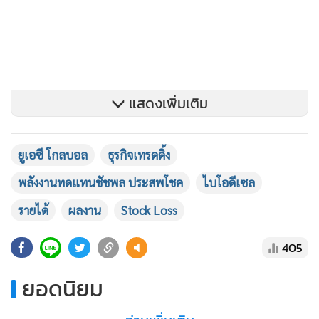
แสดงเพิ่มเติม
ยูเอซี โกลบอล
ธุรกิจเทรดดิ้ง
พลังงานทดแทนชัชพล ประสพโชค
ไบโอดีเซล
รายได้
ผลงาน
Stock Loss
นอกจากนี้ สถานการณ์ของ Stock น้ำมันปาล์มดิบในประเทศปี
นี้ คาดว่าจะยังคงอยู่ในระดับสูงกว่า 400,000 ตัน และผลผลิต
405
ปาล์มดิบในฤดูกาลใหม่จะเริ่มเข้ามาตั้งแต่เดือนมีนาคม 2561
เป็นต้นไป จึงคาดว่าปริมาณน้ำมันปาล์มดิบสูงมากกว่าความ
ยอดนิยม
ต้องการใช้ในประเทศเป็นจำนวนมาก ประกอบกับภาคธุรกิจคาด