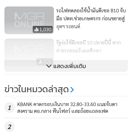
Added (HVA) Products อาทิ การผลิต Refined Glycerin
รถไฟทดลองใช้น้ำมันดีเซล B10 จับ
สำหรับอุตสาหกรรมเครื่องสำอางค์ การทำ Biopolymer เพื่อ
มือ ปตท.ช่วยเกษตรกร ก่อนขยายสู่
ทดแทนเม็ดพลาสติกต่าง ๆ ด้วย ซึ่งในส่วนนี้จะเป็นผลิตภัณฑ์ที่มี
อุตฯ รถยนต์
1,030
Margin ในระดับสูง เมื่อเทียบกับผลิตภัณฑ์ในรูปแบบเดิม
รัฐจ่อใช้ดีเซลบี 10 ปลายปีนี้ หาก
“ดังนั้น จึงมั่นใจว่าผลการดำเนินของบริษัทในปีนี้ จะมีการเติบโต
ค่ายรถยอมรับผลศึกษา
ได้อย่างโดดเด่น และมีรายได้ประมาณ 2,000 ล้านบาท ขณะที่
829
แสดงเพิ่มเติม
EBITDA คาดว่าไม่ต่ำกว่า 350 ล้านบาท ซึ่งเป็นผลจากการ
เติบโตของทุกธุรกิจ โดยเฉพาะธุรกิจด้านเคมีภัณฑ์ ที่มีการนำเข้า
และจำหน่ายสารเคมีที่ใช้ในอุตสาหกรรมน้ำมัน โรงกลั่น และ
ข่าวในหมวดล่าสุด
ปิโตรเคมี ตามแผนการขยายธุรกิจต่อเนื่อง” นายชัชพล กล่าว
KBANK คาดกรอบเงินบาท 32.80-33.60 แนะจับตา
1
สงคราม ตอ.กลาง ฟันโฟลว์ และถ้อยแถลงเฟด
2