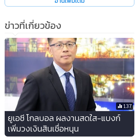
อ่านเพิ่มเติม
ว่า ราคาน้ำมันปาล์มดิบในปีนี้ มีแนวโน้มทรงตัว หรือลดลงต่ำกว่า
กิโลกรัมละ 19.5 บาทได้ และไม่น่ามีความผันผวนเรื่องราคามาก
โอกาสที่จะเกิดการขาดแคลนวัตถุดิบ จนทำให้ภาครัฐต้องปรับ
ข่าวที่เกี่ยวข้อง
นโยบายการผสม B7 เป็น B5 หรือ B3 ไม่น่าจะมี ซึ่งธุรกิจไบโอ
ดีเซลจะไม่ต้องรับภาระเรื่อง Stock Loss เหมือนสองปีที่ผ่านมา
นายชัชพล กล่าวเพิ่มว่า สำหรับผลประกอบการของธุรกิจไบโอ
ดีเซลในไตรมาส 1/2561 ที่บริษัทฯ ถือหุ้นร้อยละ 30 ในบริษัท
บางจาก ไบโอฟูเอล จำกัด น่าจะออกมาดีกว่า ปี 2560 ค่อนข้าง
มาก เพราะมีการเดินโรงงาน (Plant Utilization) กว่าร้อยละ 90
ของกำลังผลิตสูงสุดที่ 24 ล้านลิตรต่อเดือน คาดการณ์ว่า
EBITDA ของธุรกิจนี้ จะเป็นไปตามเป้าหมายปีละ 400 ล้านบาท
137
ยูเอซี โกลบอล ผลงานสดใส-แบงก์
เพิ่มวงเงินสินเชื่อหนุน
นอกจากนี้ บริษัทฯ ยังอยู่ระหว่างศึกษาความเป็นไปได้ ที่จะต่อย
อดธุรกิจไบโอดีเซล เพื่อการทำผลิตภัณฑ์ใหม่ที่มี High Value