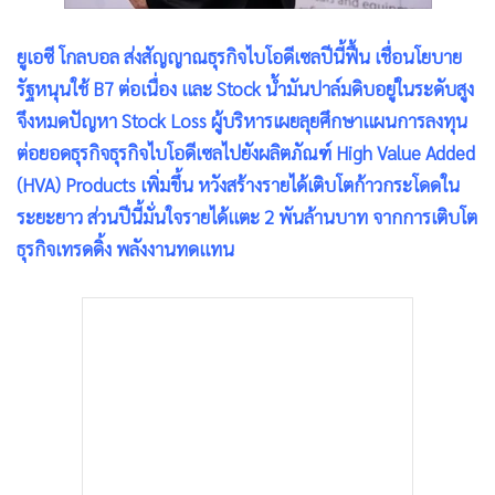
•
เกม
•
วิทยาศาสตร์
ยูเอซี โกลบอล ส่งสัญญาณธุรกิจไบโอดีเซลปีนี้ฟื้น เชื่อนโยบาย
•
SMEs
รัฐหนุนใช้ B7 ต่อเนื่อง และ Stock น้ำมันปาล์มดิบอยู่ในระดับสูง
จึงหมดปัญหา Stock Loss ผู้บริหารเผยลุยศึกษาแผนการลงทุน
•
หุ้น
ต่อยอดธุรกิจธุรกิจไบโอดีเซลไปยังผลิตภัณฑ์ High Value Added
•
อินโดจีน
(HVA) Products เพิ่มขึ้น หวังสร้างรายได้เติบโตก้าวกระโดดใน
•
กองทุนรวม
ระยะยาว ส่วนปีนี้มั่นใจรายได้แตะ 2 พันล้านบาท จากการเติบโต
•
Celeb Online
ธุรกิจเทรดดิ้ง พลังงานทดแทน
•
Factcheck
•
ญี่ปุ่น
•
News1
•
Gotomanager