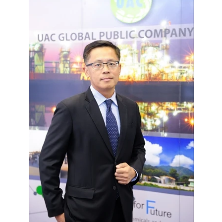
•
Good health & Well-being
•
Green Innovation & SD
•
Management & HR
•
MGR Live
•
Infographic
•
การเมือง
•
ท่องเที่ยว
•
กีฬา
•
ต่างประเทศ
•
Special Scoop
•
เศรษฐกิจ-ธุรกิจ
•
จีน
•
ชุมชน-คุณภาพชีวิต
•
อาชญากรรม
•
Motoring