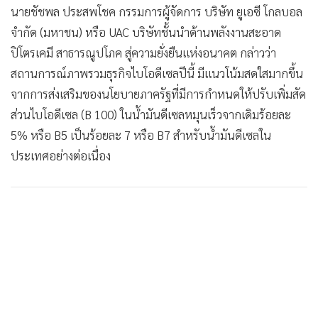
นายชัชพล ประสพโชค กรรมการผู้จัดการ บริษัท ยูเอซี โกลบอล
จำกัด (มหาชน) หรือ UAC บริษัทชั้นนำด้านพลังงานสะอาด
ปิโตรเคมี สาธารณูปโภค สู่ความยั่งยืนแห่งอนาคต กล่าวว่า
สถานการณ์ภาพรวมธุรกิจไบโอดีเซลปีนี้ มีแนวโน้มสดใสมากขึ้น
จากการส่งเสริมของนโยบายภาครัฐที่มีการกำหนดให้ปรับเพิ่มสัด
ส่วนไบโอดีเซล (B 100) ในน้ำมันดีเซลหมุนเร็วจากเดิมร้อยละ
5% หรือ B5 เป็นร้อยละ 7 หรือ B7 สำหรับน้ำมันดีเซลใน
ประเทศอย่างต่อเนื่อง