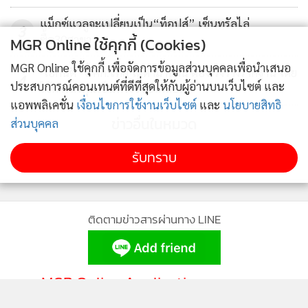
แม็กซ์แวลูจะเปลี่ยนเป็น“ท็อปส์” เซ็นทรัลไล่
3
ซื้อ30สาขา
MGR Online ใช้คุกกี้ (Cookies)
MGR Online ใช้คุกกี้ เพื่อจัดการข้อมูลส่วนบุคคลเพื่อนำเสนอ
"เอกนิติ" ชี้ ศก.ไทย โตต่ำมานาน ต้องเร่งวางรากฐาน โดย
4
ประสบการณ์คอนเทนต์ที่ดีที่สุดให้กับผู้อ่านบนเว็บไซต์ และ
ใช้การลงทุนเป็นหัวใจขับเคลื่อน
แอพพลิเคชั่น
เงื่อนไขการใช้งานเว็บไซต์
และ
นโยบายสิทธิ
ข่าวอื่นในหมวด
ส่วนบุคคล
รับทราบ
ติดตามข่าวสารผ่านทาง LINE
MGR Online Application