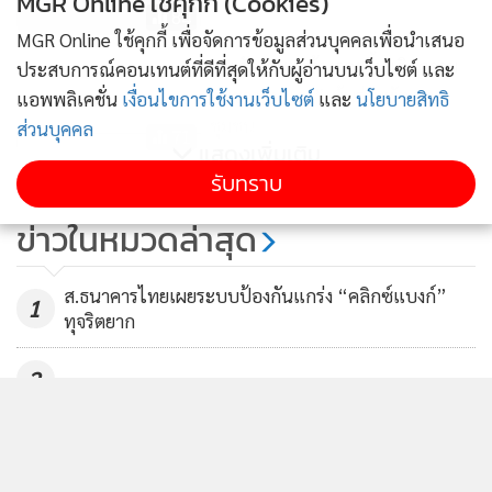
MGR Online ใช้คุกกี้ (Cookies)
84
MGR Online ใช้คุกกี้ เพื่อจัดการข้อมูลส่วนบุคคลเพื่อนำเสนอ
พม.จัดงาน“สร้างรอยยิ้ม เติมความ
ประสบการณ์คอนเทนต์ที่ดีที่สุดให้กับผู้อ่านบนเว็บไซต์ และ
สุขชาวดินแดง”เน้นร่วมพัฒนา
แอพพลิเคชั่น
เงื่อนไขการใช้งานเว็บไซต์
และ
นโยบายสิทธิ
ชุมชน
ส่วนบุคคล
71
แสดงเพิ่มเติม
รับทราบ
สศค. ปรับคาดการณ์ GDP ปี 61 เป็น
โตพุ่ง 4.2% จาก 4% ปี 60
ข่าวในหมวดล่าสุด
658
ส.ธนาคารไทยเผยระบบป้องกันแกร่ง “คลิกซ์แบงก์”
1
ทุจริตยาก
2
เปิดใหม่จัดเต็ม! สลากออมสิน 5 ปี ลุ้น 10 ล้าน 2 ครั้ง/
3
เดือน ฝากครบรับดอกเบี้ย 5 บาท/หน่วย รีบซื้อเลยที่
MyMo/ออมสินทุกสาขา