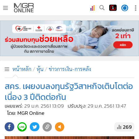
•
หน้าหลัก
•
ทันเหตุการณ์
•
ภาคใต้
•
ภูมิภาค
•
Online Section
หน้าหลัก
หุ้น
ข่าวการเงิน-การคลัง
•
บันเทิง
•
ผู้จัดการรายวัน
สคร. เผยงบลงทุนรัฐวิสาหกิจเติบโตต่อ
•
คอลัมนิสต์
เนื่อง 3 ปีติดต่อกัน
•
ละคร
เผยแพร่:
29 ม.ค. 2561 13:09
ปรับปรุง:
29 ม.ค. 2561 13:47
•
CbizReview
โดย: MGR Online
•
Cyber BIZ
269
•
ผู้จัดกวน