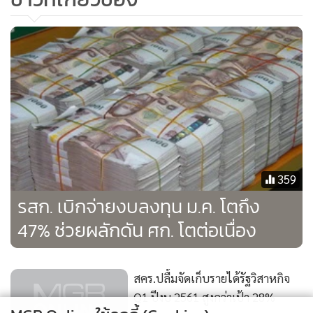
359
รสก. เบิกจ่ายงบลงทุน ม.ค. โตถึง
47% ช่วยผลักดัน ศก. โตต่อเนื่อง
สคร.ปลื้มจัดเก็บรายได้รัฐวิสาหกิจ
Q1 ปีงบ 2561 สูงกว่าเป้า 28%