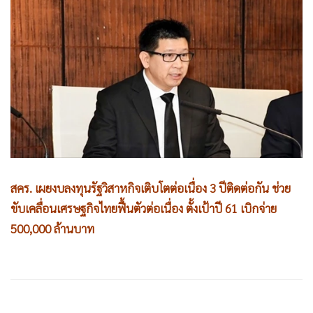
•
Good health & Well-being
•
Green Innovation & SD
•
Management & HR
•
MGR Live
•
Infographic
•
การเมือง
•
ท่องเที่ยว
•
กีฬา
•
ต่างประเทศ
สคร. เผยงบลงทุนรัฐวิสาหกิจเติบโตต่อเนื่อง 3 ปีติดต่อกัน ช่วย
•
Special Scoop
ขับเคลื่อนเศรษฐกิจไทยฟื้นตัวต่อเนื่อง ตั้งเป้าปี 61 เบิกจ่าย
•
เศรษฐกิจ-ธุรกิจ
500,000 ล้านบาท
•
จีน
•
ชุมชน-คุณภาพชีวิต
•
อาชญากรรม
•
Motoring