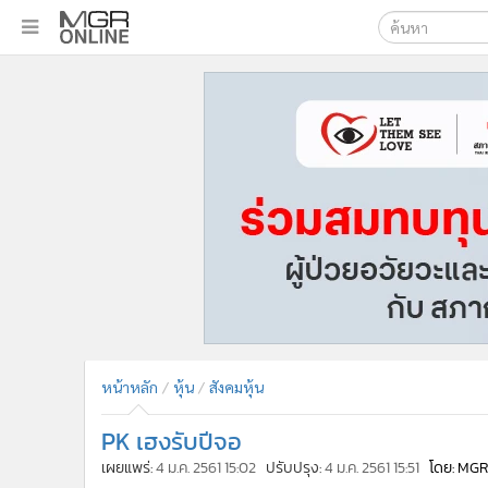
เลือกเครื่องมือท
•
หน้าหลัก
ค้นหา
•
ทันเหตุการณ์
Google
•
ภาคใต้
•
ภูมิภาค
MGR Onl
•
Online Section
ค้นหาขั
•
บันเทิง
•
ผู้จัดการรายวัน
•
คอลัมนิสต์
•
ละคร
•
CbizReview
•
Cyber BIZ
หน้าหลัก
หุ้น
สังคมหุ้น
•
ผู้จัดกวน
PK เฮงรับปีจอ
•
Good health & Well-being
•
Green Innovation & SD
เผยแพร่:
4 ม.ค. 2561 15:02
ปรับปรุง:
4 ม.ค. 2561 15:51
โดย: MGR