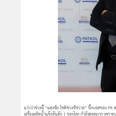
•
อินโดจีน
•
กองทุนรวม
•
Celeb Online
•
Factcheck
•
ญี่ปุ่น
•
News1
•
Gotomanager
แว่วว่าช่วงนี้ “แสงชัย โชติช่วงชัชวาล” บิ๊กบอสของ PK
เครื่องผลิตน้ำแข็งอันดับ 1 ของโลก กำลังฮอตมาก เพราะ