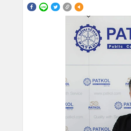
•
Management & HR
•
MGR Live
•
Infographic
•
การเมือง
•
ท่องเที่ยว
•
กีฬา
•
ต่างประเทศ
•
Special Scoop
•
เศรษฐกิจ-ธุรกิจ
•
จีน
•
ชุมชน-คุณภาพชีวิต
•
อาชญากรรม
•
Motoring
•
เกม
•
วิทยาศาสตร์
•
SMEs
•
หุ้น