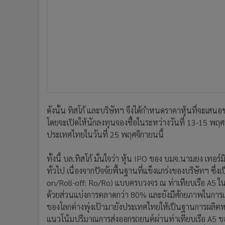
ดังนั้น ทิสโก้ และบริษัทฯ จึงได้กำหนดราคาหุ้นที่จะเส
โดยจะเปิดให้นักลงทุนจองซื้อในระหว่างวันที่ 13-15 พ
ประเทศไทยในวันที่ 25 พฤศจิกายนนี้
ทั้งนี้ บล.ทิสโก้ มั่นใจว่า หุ้น IPO ของ บมจ.นามยง เทอ
ทั่วไป เนื่องจากปัจจัยพื้นฐานที่แข็งแกร่งของบริษัทฯ ซึ่ง
on/Roll-off: Ro/Ro) แบบครบวงจร ณ ท่าเทียบเรือ A5 ใน
ด้วยส่วนแบ่งการตลาดกว่า 80% และยังมีศักยภาพในการเติ
ของโลกต่างพุ่งเป้ามายังประเทศไทยให้เป็นฐานการผลิตหล
แนวโน้มปริมาณการส่งออกรถยนต์ผ่านท่าเทียบเรือ A5 ของบร