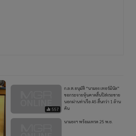
ก.ล.ต.อนุมัติ “นามยง เทอร์มินัล”
ขอกระจายหุ้นคาดสิ้นปีส่งรถขาย
นอกผ่านท่าเรือ A5 สิ้นกว่า 1 ล้าน
คัน
557
นามยงฯ พร้อมเทรด 25 พ.ย.
MGR Onli