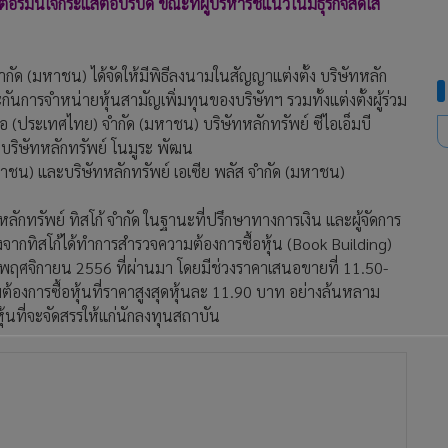
อร์มั่นใจกระแสตอบรับดี ขณะที่ผู้บริหารชี้แนวโน้มธุรกิจสดใส
ำกัด (มหาชน) ได้จัดให้มีพิธีลงนามในสัญญาแต่งตั้ง บริษัทหลัก
ะกันการจำหน่ายหุ้นสามัญเพิ่มทุนของบริษัทฯ รวมทั้งแต่งตั้งผู้ร่วม
ไอ (ประเทศไทย) จำกัด (มหาชน) บริษัทหลักทรัพย์ ซีไอเอ็มบี
 บริษัทหลักทรัพย์ โนมูระ พัฒน
หาชน) และบริษัทหลักทรัพย์ เอเซีย พลัส จำกัด (มหาชน)
ักทรัพย์ ทิสโก้ จำกัด ในฐานะที่ปรึกษาทางการเงิน และผู้จัดการ
จากทิสโก้ได้ทำการสำรวจความต้องการซื้อหุ้น (Book Building)
6 พฤศจิกายน 2556 ที่ผ่านมา โดยมีช่วงราคาเสนอขายที่ 11.50-
องการซื้อหุ้นที่ราคาสูงสุดหุ้นละ 11.90 บาท อย่างล้นหลาม
้นที่จะจัดสรรให้แก่นักลงทุนสถาบัน