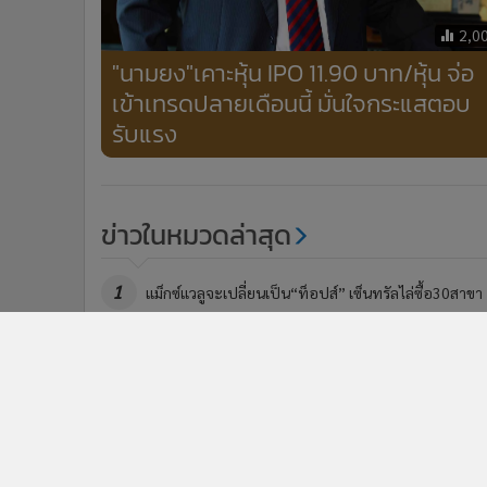
2,0
"นามยง"เคาะหุ้น IPO 11.90 บาท/หุ้น จ่อ
เข้าเทรดปลายเดือนนี้ มั่นใจกระแสตอบ
รับแรง
ข่าวในหมวดล่าสุด
1
แม็กซ์แวลูจะเปลี่ยนเป็น“ท็อปส์” เซ็นทรัลไล่ซื้อ30สาขา
ก.ล.ต. เปิดรับความเห็นปรับเกณฑ์กองทุน SRI และลงทุ
3
หุ้นโครงการ JUMP+
ข่า