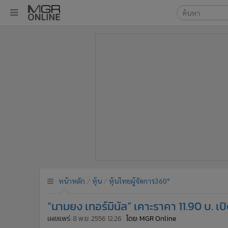
เลือกเครื่องมือท
•
หน้าหลัก
ค้นหา
•
ทันเหตุการณ์
Google
•
ภาคใต้
•
ภูมิภาค
MGR Onl
•
Online Section
ค้นหาขั
•
บันเทิง
•
ผู้จัดการรายวัน
•
คอลัมนิสต์
•
ละคร
•
CbizReview
•
Cyber BIZ
หน้าหลัก
หุ้น
หุ้นไทยผู้จัดการ360°
•
ผู้จัดกวน
“นามยง เทอร์มินัล” เคาะราคา 11.90 บ. เปิ
•
Good health & Well-being
•
Green Innovation & SD
เผยแพร่:
8 พ.ย. 2556 12:26
โดย: MGR Online