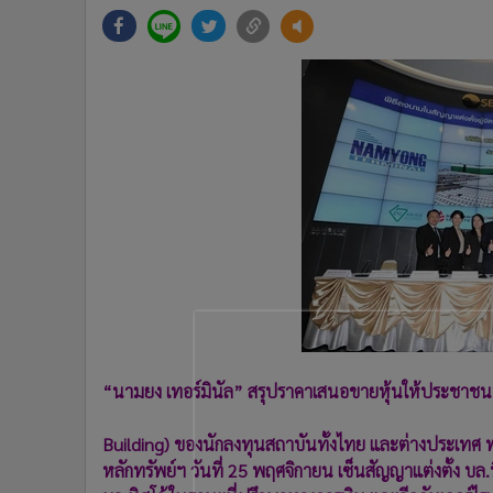
•
Management & HR
•
MGR Live
•
Infographic
•
การเมือง
•
ท่องเที่ยว
•
กีฬา
•
ต่างประเทศ
•
Special Scoop
•
เศรษฐกิจ-ธุรกิจ
•
จีน
•
ชุมชน-คุณภาพชีวิต
•
อาชญากรรม
•
Motoring
“นามยง เทอร์มินัล” สรุปราคาเสนอขายหุ้นให้ประชาชนหุ
•
เกม
•
วิทยาศาสตร์
Building) ของนักลงทุนสถาบันทั้งไทย และต่างประเทศ พ
•
SMEs
หลักทรัพย์ฯ วันที่ 25 พฤศจิกายน เซ็นสัญญาแต่งตั้ง บล.
•
หุ้น