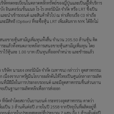
นบริษัทจดทะเบียนในตลาดหลักทรัพย์ของญี่ปุ่นและเป็นผู้ให้บริการ
อินเตอร์เนชั่นแนล โร-โร เทอร์มินัล จำกัด หรือ LRT ซึ่งเป็น
ก และนำเข้ารถยนต์ และสินค้าทั่วไป ณ ท่าเทียบเรือ C0 ท่าเรือ
ีสิทธิ (Option) ที่จะซื้อหุ้น LRT เพิ่มเติมจาก NYK ได้อีกไม่
เสนอขายหุ้นสามัญเพิ่มทุนทั้งสิ้น จำนวน 205.50 ล้านหุ้น คิด
ชำระแล้วทั้งหมดภายหลังการเสนอขายหุ้นสามัญเพิ่มทุน โดย
่ตราไว้หุ้นละ 1.00 บาท เป็นทุนที่ออกจำหน่าย และชำระแล้ว
ร บริษัท นามยง เทอร์มินัล จำกัด (มหาชน) กล่าวว่า อุตสาหกรรม
 เนื่องจากภาครัฐมีนโยบายผลักดันให้ไทยเป็นศูนย์กลางการผลิต
นที่มีฝีมือในการประกอบรถยนต์ และมีอุตสาหกรรมชิ้นส่วนยาน
กไทยเป็นฐานการผลิตหลักเพื่อการส่งออก
9 ที่จัดทำโดยสถาบันยานยนต์ กระทรวงอุตสาหกรรม คาดว่า
เป็น 3 ล้านคันต่อปี ภายในปี 2558 จากปัจจุบันที่ผลิตอยู่ที่
ถยนต์ภายในประเทศจะอยู่ที่ประมาณ 7 แสน ถึง 1 ล้านคันต่อปี