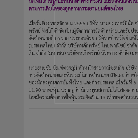
บล.ทิสโก้ ในฐานะที่ปรึกษาทางการเงิน และลีดอันเดอร์ไรเต
•
อินโดจีน
ตามการเติบโตของอุตสาหกรรมยานยนต์ของไทย
•
กองทุนรวม
•
Celeb Online
เมื่อวันที่ 8 พฤศจิกายน 2556 บริษัท นามยง เทอร์มินัล จ
•
Factcheck
ทรัพย์ ทิสโก้ จำกัด เป็นผู้จัดการการจัดจำหน่ายและรับปร
จัดจำหน่ายอีก 6 ราย ประกอบด้วย บริษัทหลักทรัพย์ เคจี
•
ญี่ปุ่น
(ประเทศไทย) จำกัด บริษัทหลักทรัพย์ ไทยพาณิชย์ จำกัด
•
News1
สิน จำกัด (มหาชน) บริษัทหลักทรัพย์ บัวหลวง จำกัด (ม
•
Gotomanager
นายธนะชัย บัณฑิตวรภูมิ หัวหน้าสายวาณิชธนกิจ บริษัทหล
การจัดจำหน่ายและรับประกันการจำหน่าย เปิดเผยว่า หลัง
ของนักลงทุนสถาบันทั้งไทย และต่างประเทศ เมื่อวันที่ 
11.90 บาท/หุ้น ปรากฏว่า นักลงทุนสถาบันได้แสดงความต้
โดยมีความต้องการซื้อหุ้นรวมคิดเป็น 13 เท่าของจำนวนหุ