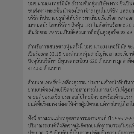
บมจ.นามยง เทอร์มินัล ยังร่วมกับกลุ่มบริษัท NYK ซึ่งเป็
ขนส่งทางทะเลชั้นนำของโลก เข้าลงทุนในบริษัท แหลมฉบัง 
บริษัทที่ประกอบธุรกิจให้บริการท่าเทียบเรือเพื่อการส่งออ
แหลมฉบัง โดยบริษัทฯ ถือหุ้น LRT ในสัดส่วนร้อยละ 20 และม
เกินร้อยละ 29 รวมเป็นสัดส่วนการถือหุ้นสูงสุดร้อยละ 49
สำหรับการเสนอขายหุ้นครั้งนี้ บมจ.นามยง เทอร์มินัล จะ
เป็นร้อยละ 33.15 ของจำนวนหุ้นสามัญที่ออก และเรียก
ปัจจุบันบริษัทฯ มีทุนจดทะเบียน 620 ล้านบาท มูลค่าที
414.50 ล้านบาท
ด้านนายเทพรักษ์ เหลืองสุวรรณ ประธานเจ้าหน้าที่บริหา
ยานยนต์ของไทยมีขีดความสามารถในการแข่งขันที่สูงมาก
รถยนต์ของเอเชีย ประกอบกับไทยมีความพร้อมด้านแรงงา
ยนต์ที่แข็งแกร่ง ส่งผลให้ค่ายผู้ผลิตรถยนต์รายใหญ่เลือ
ทั้งนี้ จากแผนแม่บทอุตสาหกรรมยานยนต์ ปี 2555-255
ปริมาณรถยนต์ที่ผลิตจากผู้ผลิตรถยนต์ทุกรายรวมกันจะเพิ่ม
ประมาณ 2.5 ล้านคัน ซึ่งในภาวะปกติแล้ว ความต้องการร