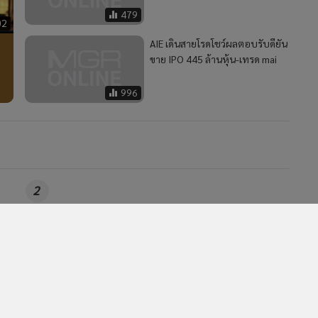
MGR Online 
479
เสนอ ประสบก
02
เว็บไซต์ แ
AIE เดินสายโรดโชว์ผลตอบรับดียัน
นโยบายสิทธ
ขาย IPO 445 ล้านหุ้น-เทรด mai
996
2
น
ก.ล.ต.ผนึกแบงก์ชาติคุม USDT คาดออกเกณฑ์กำกับภายใน
4
ปีนี้
วอื่นในหมวด