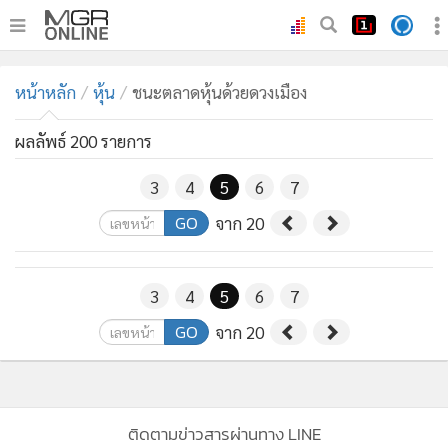
•
หน้าหลัก
หน้าหลัก
หุ้น
ชนะตลาดหุ้นด้วยดวงเมือง
•
ทันเหตุการณ์
•
ภาคใต้
ผลลัพธ์ 200 รายการ
•
ภูมิภาค
3
4
5
6
7
•
Online Section
GO
จาก 20
•
บันเทิง
•
ผู้จัดการรายวัน
•
คอลัมนิสต์
3
4
5
6
7
•
ละคร
GO
จาก 20
•
CbizReview
•
Cyber BIZ
•
ผู้จัดกวน
ติดตามข่าวสารผ่านทาง LINE