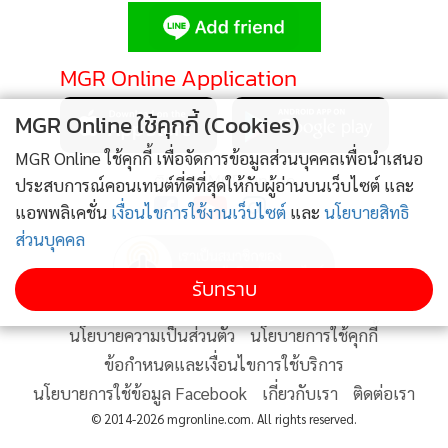
•
Good health & Well-being
•
Green Innovation & SD
•
Management & HR
MGR Online Application
•
MGR Live
MGR Online ใช้คุกกี้ (Cookies)
•
Infographic
•
การเมือง
MGR Online ใช้คุกกี้ เพื่อจัดการข้อมูลส่วนบุคคลเพื่อนำเสนอ
ติดตาม MGR Online
ประสบการณ์คอนเทนต์ที่ดีที่สุดให้กับผู้อ่านบนเว็บไซต์ และ
•
ท่องเที่ยว
แอพพลิเคชั่น
เงื่อนไขการใช้งานเว็บไซต์
และ
นโยบายสิทธิ
•
กีฬา
ส่วนบุคคล
•
ต่างประเทศ
•
Special Scoop
รับทราบ
•
เศรษฐกิจ-ธุรกิจ
นโยบายความเป็นส่วนตัว
นโยบายการใช้คุกกี้
•
จีน
ข้อกำหนดและเงื่อนไขการใช้บริการ
•
ชุมชน-คุณภาพชีวิต
นโยบายการใช้ข้อมูล Facebook
เกี่ยวกับเรา
ติดต่อเรา
•
อาชญากรรม
© 2014-2026 mgronline.com. All rights reserved.
•
Motoring