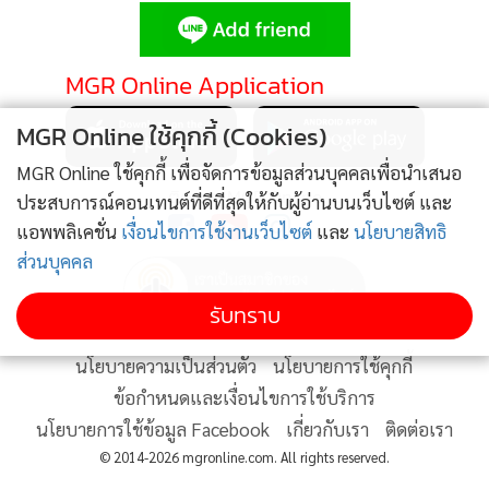
•
Good health & Well-being
•
Green Innovation & SD
•
Management & HR
MGR Online Application
•
MGR Live
MGR Online ใช้คุกกี้ (Cookies)
•
Infographic
•
การเมือง
MGR Online ใช้คุกกี้ เพื่อจัดการข้อมูลส่วนบุคคลเพื่อนำเสนอ
ติดตาม MGR Online
ประสบการณ์คอนเทนต์ที่ดีที่สุดให้กับผู้อ่านบนเว็บไซต์ และ
•
ท่องเที่ยว
แอพพลิเคชั่น
เงื่อนไขการใช้งานเว็บไซต์
และ
นโยบายสิทธิ
•
กีฬา
ส่วนบุคคล
•
ต่างประเทศ
•
Special Scoop
รับทราบ
•
เศรษฐกิจ-ธุรกิจ
นโยบายความเป็นส่วนตัว
นโยบายการใช้คุกกี้
•
จีน
ข้อกำหนดและเงื่อนไขการใช้บริการ
•
ชุมชน-คุณภาพชีวิต
นโยบายการใช้ข้อมูล Facebook
เกี่ยวกับเรา
ติดต่อเรา
•
อาชญากรรม
© 2014-2026 mgronline.com. All rights reserved.
•
Motoring