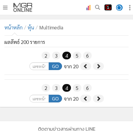
•
หน้าหลัก
หน้าหลัก
หุ้น
Multimedia
•
ทันเหตุการณ์
•
ภาคใต้
ผลลัพธ์ 200 รายการ
•
ภูมิภาค
2
3
4
5
6
•
Online Section
GO
จาก 20
•
บันเทิง
•
ผู้จัดการรายวัน
•
คอลัมนิสต์
2
3
4
5
6
•
ละคร
GO
จาก 20
•
CbizReview
•
Cyber BIZ
•
ผู้จัดกวน
ติดตามข่าวสารผ่านทาง LINE