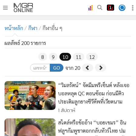
•
หน้าหลัก
หน้าหลัก
กีฬา
กีฬาอื่น ๆ
•
ทันเหตุการณ์
•
ภาคใต้
ผลลัพธ์ 200 รายการ
•
ภูมิภาค
8
9
10
11
12
•
Online Section
GO
จาก 20
•
บันเทิง
•
ผู้จัดการรายวัน
“วิมลรัตน์” จัดมีมพรีเซ็นต์ หลังเจอ
•
คอลัมนิสต์
บอลหลุด QC ตอนซ้อม ก่อนมีคิว
•
ละคร
ประเดิมลูกยางซีวีคัพที่เวียดนาม
•
CbizReview
1 สัปดาห์
•
Cyber BIZ
สไตล์หรือข้ออ้าง “บอยเขมร” อิน
•
ผู้จัดกวน
ฟลูฯกัมพูชาตอกกลับทัวร์ไทย ปม