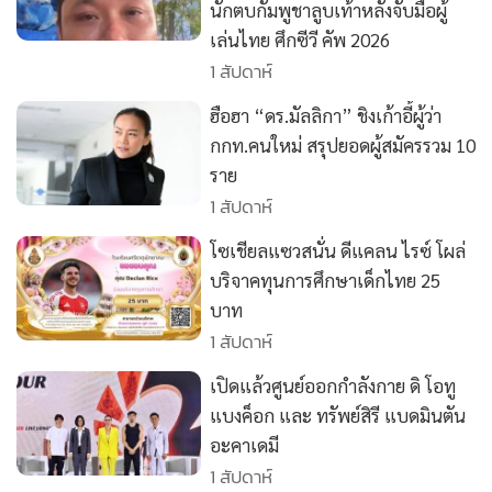
•
Good health & Well-being
นักตบกัมพูชาลูบเท้าหลังจับมือผู้
•
Green Innovation & SD
เล่นไทย ศึกซีวี คัพ 2026
•
Management & HR
1 สัปดาห์
•
MGR Live
ฮือฮา “ดร.มัลลิกา” ชิงเก้าอี้ผู้ว่า
•
Infographic
กกท.คนใหม่ สรุปยอดผู้สมัครรวม 10
•
การเมือง
ราย
•
ท่องเที่ยว
1 สัปดาห์
•
กีฬา
โซเชียลแซวสนั่น ดีแคลน ไรซ์ โผล่
•
ต่างประเทศ
บริจาคทุนการศึกษาเด็กไทย 25
•
Special Scoop
บาท
1 สัปดาห์
•
เศรษฐกิจ-ธุรกิจ
•
จีน
เปิดแล้วศูนย์ออกกำลังกาย ดิ โอทู
•
ชุมชน-คุณภาพชีวิต
แบงค็อก และ ทรัพย์สิรี แบดมินตัน
•
อาชญากรรม
อะคาเดมี
1 สัปดาห์
•
Motoring