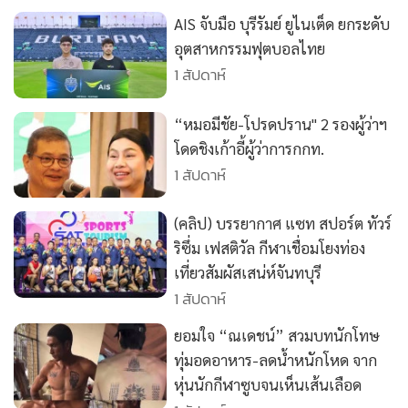
•
เกม
AIS จับมือ บุรีรัมย์ ยูไนเต็ด ยกระดับ
•
วิทยาศาสตร์
อุตสาหกรรมฟุตบอลไทย
•
SMEs
1 สัปดาห์
•
หุ้น
“หมอมีชัย-โปรดปราน" 2 รองผู้ว่าฯ
•
อินโดจีน
โดดชิงเก้าอี้ผู้ว่าการกกท.
•
กองทุนรวม
1 สัปดาห์
•
Celeb Online
•
Factcheck
(คลิป) บรรยากาศ แซท สปอร์ต ทัวร์
•
ญี่ปุ่น
ริซึ่ม เฟสติวัล กีฬาเชื่อมโยงท่อง
•
News1
เที่ยวสัมผัสเสน่ห์จันทบุรี
1 สัปดาห์
•
Gotomanager
ยอมใจ “ณเดชน์” สวมบทนักโทษ
ทุ่มอดอาหาร-ลดน้ำหนักโหด จาก
หุ่นนักกีฬาซูบจนเห็นเส้นเลือด