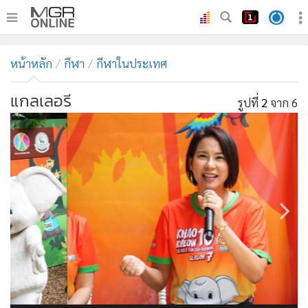
•
หน้าหลัก
หน้าหลัก
กีฬา
กีฬาในประเทศ
•
ทันเหตุการณ์
•
ภาคใต้
แกลเลอรี
รูปที่
3
จาก 6
•
ภูมิภาค
•
Online Section
•
บันเทิง
•
ผู้จัดการรายวัน
•
คอลัมนิสต์
•
ละคร
•
CbizReview
•
Cyber BIZ
•
ผู้จัดกวน