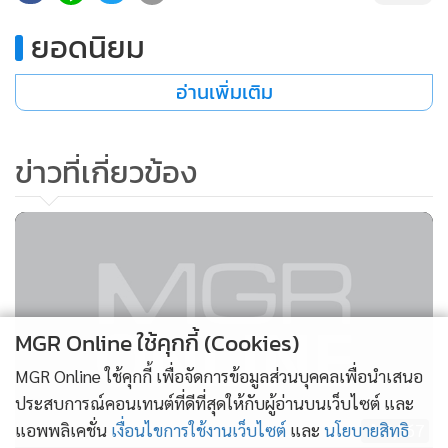
•
เกม
ยอดนิยม
•
วิทยาศาสตร์
•
SMEs
อ่านเพิ่มเติม
•
หุ้น
•
อินโดจีน
ข่าวที่เกี่ยวข้อง
•
กองทุนรวม
•
Celeb Online
•
Factcheck
•
ญี่ปุ่น
•
News1
•
Gotomanager
MGR Online ใช้คุกกี้ (Cookies)
MGR Online ใช้คุกกี้ เพื่อจัดการข้อมูลส่วนบุคคลเพื่อนำเสนอ
ประสบการณ์คอนเทนต์ที่ดีที่สุดให้กับผู้อ่านบนเว็บไซต์ และ
แอพพลิเคชั่น
เงื่อนไขการใช้งานเว็บไซต์
และ
นโยบายสิทธิ
3,567