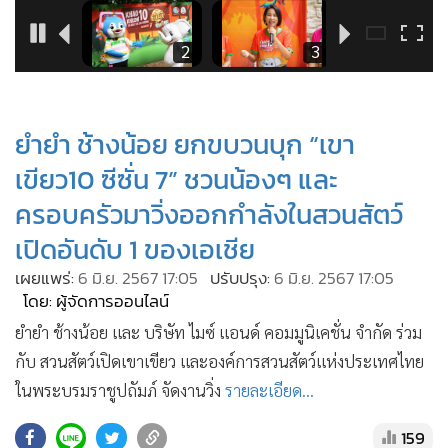
•
Good health & Well-being
•
Green Innovation & SD
1
2
3
•
Management & HR
•
MGR Live
•
Infographic
ยำยำ ช้างน้อย ยกขบวนบุก “เขา
•
การเมือง
เขียว10 ซีซั่น 7” ชวนน้องๆ และ
•
ท่องเที่ยว
ครอบครัวมาวิ่งออกกำลังในสวนสัตว์
•
กีฬา
เปิดอันดับ 1 ของเอเชีย
•
ต่างประเทศ
เผยแพร่:
6 มิ.ย. 2567 17:05
ปรับปรุง:
6 มิ.ย. 2567 17:05
•
Special Scoop
โดย: ผู้จัดการออนไลน์
•
เศรษฐกิจ-ธุรกิจ
ยำยำ ช้างน้อย และ บริษัท ไมซ์ แอนด์ คอมมูนิเคชั่น จำกัด ร่วม
•
จีน
กับ สวนสัตว์เปิดเขาเขียว และองค์การสวนสัตว์แห่งประเทศไทย
•
ชุมชน-คุณภาพชีวิต
ในพระบรมราชูปถัมภ์ จัดงานวิ่ง
รายละเอียด...
•
อาชญากรรม
•
Motoring
159