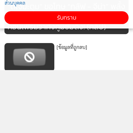
ส่วนบุคคล
“ดีเจมะตูม” ขอโทษ “กลัฟ - จีน่า” พลั้ง
ปากเม้าธ์มอยฟีลกะเทย ยันไม่ได้
รับทราบ
คอนเฟิร์มว่าทั้งคู่มีซัมติง! (คลิป)
[ข้อมูลที่ถูกลบ]
[ข้อมูลที่ถูกลบ]
[ข้อมูลที่ถูกลบ]