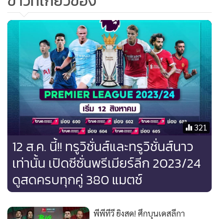
ข่าวที่เกี่ยวข้อง
เลย เพราะเขามีเท้าที่เร็วมาก"
ปัจจุบัน ดอร์ทมุนด์ คุมทัพโดย นูรี ซาฮิน ซึ่งได้กล่าวถึงปีก
อังกฤษวัย 20 ปีรายนี้ว่า "เขาเป็นเด็กที่มีความทะเยอทะยานสูง
มากคนหนึ่ง ซึ่งเราก็คาดหวังกับเขาเอาไว้สูงเช่นกัน ผมได้คุยกับ
เขาบ่่อยครั้งระหว่างซ้อม ซึ่งเจ้าตัวต้องการพัฒนาตัวเองด้วยการ
ยิงและจ่ายให้ได้เยอะๆ"
"แน่นอนว่าฟอร์มของ กิตเทนส์ ก็แสดงให้ทุกคนเห็นแล้วว่าปีนี้
321
เขามีพัฒนาการก้าวกระโดดแค่ไหน ถือเป็นสิ่งที่ผมคาดหวังจาก
12 ส.ค. นี้!! ทรูวิชั่นส์และทรูวิชั่นส์นาว
ผู้เล่นของผม โดยเฉพาะอย่างยิ่งหากจะลุกจากม้านั่งสำรองลงมา
เท่านั้น เปิดซีซั่นพรีเมียร์ลีก 2023/24
เปลี่ยนเกมเขาก็เป็นตัวเลือกแรกๆ" กุนซือ "เสือเหลือง" ทิ้งท้าย
ดูสดครบทุกคู่ 380 แมตช์
ถือว่าโชคดีไม่น้อยสำหรับทัพ "สิงโตคำราม" อังกฤษ ที่มีเพชรเม็ด
งามอีกคนพุ่งขึ้นมาเป็นตัวเลือกสำหรับการเรียกติดธงชุดใหญ่ใน
พีพีทีวี ยิงสด! ศึกบุนเดสลีกา