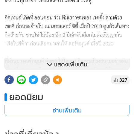
4-2 ปีนี้ทุกรายการลงไปแล้ว 8 นัดยิง 4 ประตู
กิตเทนส์ เกิดที่ ลอนดอน ร่วมทีมเยาวชนของ เรดดิ้ง ตามด้วย
เชลซี ก่อนจะย้ายไป แมนเชสเตอร์ ซิตี้ เมื่อปี 2018 ดูแล้วเส้นทาง
ก็คล้ายกับ ซานโช่ ไม่น้อย อีก 2 ปีเจ้าตัวเลือกไม่ต่อสัญญากับ
"เรือใบสีฟ้า" ก่อนเลือกมาเล่นให้ ดอร์ทมุนด์ เมื่อปี 2020
ที่ผ่านมา ดอร์ทมุนด์ ค่อยๆ ให้โอกาส กิตเทนส์ ลงสนามอย่างต่อ
แสดงเพิ่มเติม
เนื่องเรื่อยมา รวมถึงระหว่างนั้นเจ้าตัวก็ไปช่วยทีมชาติอังกฤษรุ่น
อายุไม่เกิน 19 ปีคว้าแชมป์ยุโรปเมื่อปี 2022 โดยรอบชิงนั้นต่อ
327
เวลาชนะ อิสราเอล 3-1
ยอดนิยม
สตีเฟ่น วอร์น็อค อดีตแนวรับ ลิเวอร์พูล กล่าวชื่นชม กิตเทนส์
อ่านเพิ่มเติม
ผ่าน BBC Champions League Match of the Day ว่า "ด้วย
ความเร็วที่เขามีรวมถึงการเคลื่อนไหวของสะโพกถือได้ว่ามันเป็น
ฝันร้ายของกองหลังอย่างแท้จริง โดยคุณไม่มีทางเข้าใกล้เขาได้