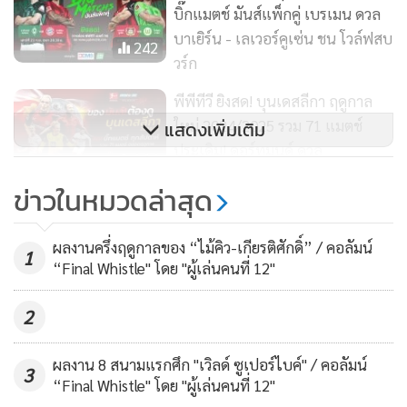
อนาคต ซึ่งระหว่างนี้ต้องรอเวลาให้ ดอร์ทมุนด์ ใช้งานและมอบ
บิ๊กแมตช์ มันส์แพ็กคู่ เบรเมน ดวล
ประสบการณ์ให้ กิตเทนส์ ไปก่อน ที่ผ่านมามีตัวอย่างทั้ง ซานโช่
บาเยิร์น - เลเวอร์คูเซ่น ชน โวล์ฟสบ
242
กับ เบลลิงแฮม มาแล้วรับรองว่าไม่ผิดหวังแน่นอน
วร์ก
พีพีทีวี ยิงสด! บุนเดสลีกา ฤดูกาล
ใหม่ 2024/2025 รวม 71 แมตช์
แสดงเพิ่มเติม
ประเดิม! ดอร์ทมุนด์ ดวล
164
แฟร้งค์เฟิร์ต ควบ โวล์ฟสบวร์ก ชน
ข่าวในหมวดล่าสุด
บาเยิร์น
พีพีทีวี สด! ส่งท้ายเดือนกุมภาพันธ์
ผลงานครึ่งฤดูกาลของ “ไม้คิว-เกียรติศักดิ์” / คอลัมน์
1
บาเยิร์น เยือน ไลป์ซิก - บุรีรัมย์ รับ
“Final Whistle" โดย "ผู้เล่นคนที่ 12"
โปลิศ เทโร
236
2
ผลงาน 8 สนามแรกศึก "เวิลด์ ซูเปอร์ไบค์" / คอลัมน์
3
“Final Whistle" โดย "ผู้เล่นคนที่ 12"