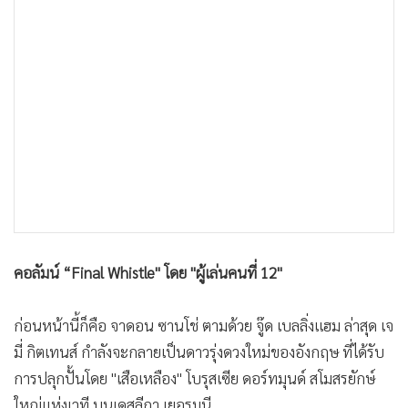
•
เกม
•
วิทยาศาสตร์
•
SMEs
•
หุ้น
•
อินโดจีน
•
กองทุนรวม
•
Celeb Online
•
Factcheck
•
ญี่ปุ่น
•
News1
คอลัมน์ “Final Whistle" โดย "ผู้เล่นคนที่ 12"
•
Gotomanager
ก่อนหน้านี้ก็คือ จาดอน ซานโช่ ตามด้วย จู๊ด เบลลิ่งแฮม ล่าสุด เจ
มี่ กิตเทนส์ กำลังจะกลายเป็นดาวรุ่งดวงใหม่ของอังกฤษ ที่ได้รับ
การปลุกปั้นโดย "เสือเหลือง" โบรุสเซีย ดอร์ทมุนด์ สโมสรยักษ์
ใหญ่แห่งเวที บุนเดสลีกา เยอรมนี