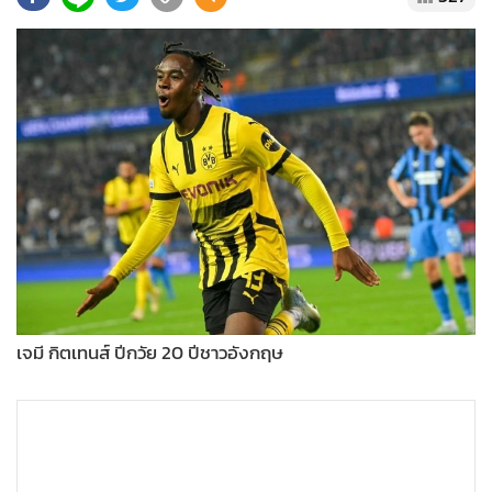
•
Good health & Well-being
•
Green Innovation & SD
•
Management & HR
•
MGR Live
•
Infographic
•
การเมือง
•
ท่องเที่ยว
•
กีฬา
•
ต่างประเทศ
•
Special Scoop
•
เศรษฐกิจ-ธุรกิจ
เจมี กิตเทนส์ ปีกวัย 20 ปีชาวอังกฤษ
•
จีน
•
ชุมชน-คุณภาพชีวิต
•
อาชญากรรม
•
Motoring