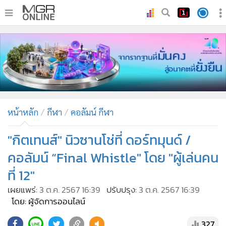
•
หน้าหลัก
•
ทันเหตุการณ์
•
ภาคใต้
•
ภูมิภาค
•
Online Section
หน้าหลัก
กีฬา
คอลัมน์ กีฬา
•
บันเทิง
•
ผู้จัดการรายวัน
"กิตเทนส์" นิวซานโช่ที่ ดอร์ทมุนด์ /
•
คอลัมนิสต์
คอลัมน์ “Final Whistle" โดย "ผู้เล่นคน
•
ละคร
ที่ 12"
•
CbizReview
เผยแพร่:
3 ต.ค. 2567 16:39
ปรับปรุง:
3 ต.ค. 2567 16:39
•
Cyber BIZ
โดย: ผู้จัดการออนไลน์
•
ผู้จัดกวน
327