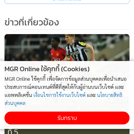
ข่าวที่เกี่ยวข้อง
MGR Online ใช้คุกกี้ (Cookies)
MGR Online ใช้คุกกี้ เพื่อจัดการข้อมูลส่วนบุคคลเพื่อนำเสนอ
ประสบการณ์คอนเทนต์ที่ดีที่สุดให้กับผู้อ่านบนเว็บไซต์ และ
แอพพลิเคชั่น
เงื่อนไขการใช้งานเว็บไซต์
และ
นโยบายสิทธิ
1,339
ส่วนบุคคล
"กอร์ดอน" ซัดชัยต้นครึ่งหลัง "นิวคาส
รับทราบ
เซิล" เปิดบ้านเฉือน "แมนฯ ยู" 1-0 ขึ้น
ที่ 5