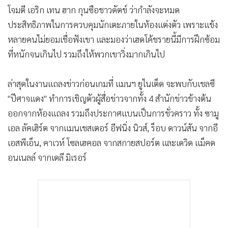
โจมตี เอริก เทน ฮาก กุนซือชาวดัตช์ ว่ากำลังจะหมด
ประสิทธิภาพในการควบคุมนักเตะภายในห้องแต่งตัว เพราะแข้ง
หลายคนไม่ยอมเชื่อฟังเขา และมองว่าเฮดโค้ชรายนี้มีการฝึกซ้อม
ที่หนักจนเกินไป รวมถึงให้พวกเขาวิ่งมากเกินไป
ล่าสุดในงานแถลงข่าวก่อนเกมที่ แมนฯ ยูไนเต็ด จะพบกับเชลซี
"ปีศาจแดง" ทำการเชิญตัวผู้สื่อข่าวจากทั้ง 4 สำนักข่าวข้างต้น
ออกจากห้องแถลง รวมถึงประกาศแบนเป็นการชั่วคราว ทั้ง ซามู
เอล ลัคเฮิร์ต จากแมนเชสเตอร์ อีฟนิ่ง นิวส์, ร็อบ ดาวน์สัน จากอี
เอสพีเอ็น, คาเวห์ โซลเฮคอล จากสกายสปอร์ต และเดวิด แม็คด
อนเนลล์ จากเดลี มิเรอร์