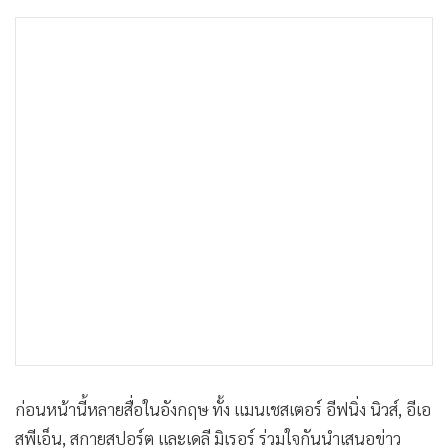
•
เกม
•
วิทยาศาสตร์
•
SMEs
•
หุ้น
•
อินโดจีน
•
กองทุนรวม
•
Celeb Online
•
Factcheck
•
ญี่ปุ่น
•
News1
•
Gotomanager
ก่อนหน้านี้หลายสื่อในอังกฤษ ทั้ง แมนเชสเตอร์ อีฟนิ่ง นิวส์, อีเอ
สพีเอ็น, สกายสปอร์ต และเดลี มิเรอร์ ร่วมใจกันนำเสนอข่าว