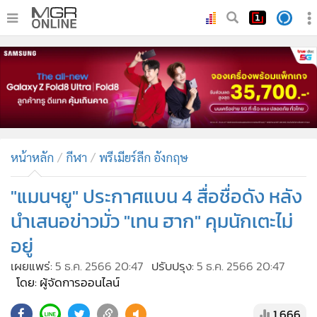
•
หน้าหลัก
•
ทันเหตุการณ์
•
ภาคใต้
•
ภูมิภาค
•
Online Section
หน้าหลัก
กีฬา
พรีเมียร์ลีก อังกฤษ
•
บันเทิง
•
ผู้จัดการรายวัน
"แมนฯยู" ประกาศแบน 4 สื่อชื่อดัง หลัง
•
คอลัมนิสต์
นำเสนอข่าวมั่ว "เทน ฮาก" คุมนักเตะไม่
•
ละคร
อยู่
•
CbizReview
เผยแพร่:
5 ธ.ค. 2566 20:47
ปรับปรุง:
5 ธ.ค. 2566 20:47
•
Cyber BIZ
โดย: ผู้จัดการออนไลน์
•
ผู้จัดกวน
1,666