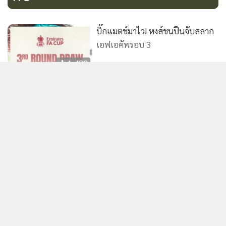
บิ๊กแมตช์มาไว! หงส์ชนปืนจับสลาก
เอฟเอคัพรอบ 3
1,488
มาติชเเฉ 2 แข้งแมนยูมาซ้อมสาย
เป็นประจำ
แสดงเพิ่มเติม
5,062
"เซอร์จิม" จ่อคว้าหุ้น "แมนฯ ยู" 25
ข่าวในหมวดล่าสุด
เปอร์เซ็นต์ รอโละผู้บริหารชุดเก่า
คาดรู้ผลสัปดาห์หน้า
1,387
นิวคาสเซิลฯ ฉีกสัญญา 9 ล้านปอนด์ ตั้ง "ไจส์สเลอ" คุม
1
ทีม 4 ปี
2