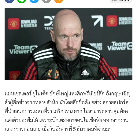
•
Good health & Well-being
•
Green Innovation & SD
•
Management & HR
•
MGR Live
•
Infographic
•
การเมือง
•
ท่องเที่ยว
•
กีฬา
•
ต่างประเทศ
•
Special Scoop
แมนเชสเตอร์ ยูไนเต็ด ยักษ์ใหญ่แห่งศึกพรีเมียร์ลีก อังกฤษ เชิญ
•
เศรษฐกิจ-ธุรกิจ
ตัวผู้สื่อข่าวจากหลายสำนัก นำโดยสื่อชื่อดัง อย่าง สกายสปอร์ต
•
จีน
ที่นำเสนอข่าวแง่ลบที่ว่า เอริก เทน ฮาก ไม่สามารถควบคุมห้อง
•
ชุมชน-คุณภาพชีวิต
แต่งตัวของทีมได้ เพราะนักเตะหลายคนไม่เชื่อฟัง ออกจากงาน
•
อาชญากรรม
แถลงข่าวก่อนเกม เมื่อวันอังคารที่ 5 ธันวาคมที่ผ่านมา
•
Motoring