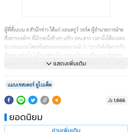
ผู้ที่สั่งแบน 4 สำนักข่าว ได้แก่ แอนดรูว์ วอร์ด ผู้อำนวยการฝ่าย
สื่อสารองค์กร ที่มักจะนั่งข้างๆ เอริก เทน ฮาก เวลานั่งโต๊ะแถลง
ข่าวก่อนเกม โดยสโมสรออกแถลงการณ์ ว่า "เรากำลังจัดการกับ
สื่อหลายสำนัก ไม่ใช่แค่สำหรับการลงเรื่องราวที่พวกเราไม่ชอบ
แสดงเพิ่มเติม
แต่เพราะเป็นการกระทำที่ไม่ได้ติดต่อเรา เพื่อให้โอกาสเราได้ให้
ความเห็น หรืออธิบายให้ชัดเจนก่อน"
แมนเชสเตอร์ ยูไนเต็ด
สำหรับ แมนเชสเตอร์ ยูไนเต็ด มีคิวเปิดรังโอลด์ แทรฟฟอร์ด
ต้อนรับการมาเยือนของ เชลซี ในคืนวันพุธที่ 6 ธันวาคมนี้ เวลา
1,666
03.15 น. ตามเวลาประเทศไทย
ยอดนิยม
อ่านเพิ่มเติม