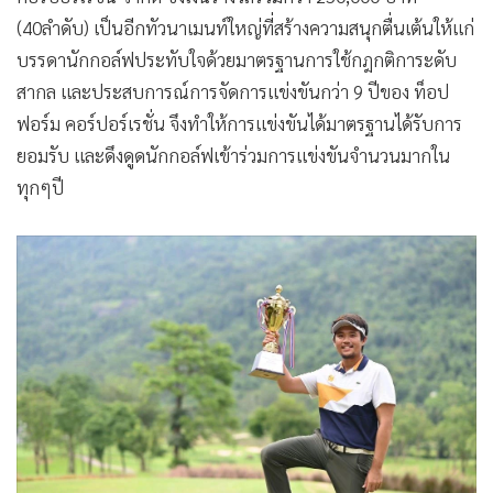
สำหรับศึกกอล์ฟ “TPI Top Form One day Tour 2023
เป็นการแข่งขันกอล์ฟในรูปแบบ One day Tour จัดขึ้นเป็นครั้ง
แรก โดยบริษัท ทีพีไอ โพลีน จำกัด (มหาชน) ร่วมกับ ท็อปฟอร์ม
คอร์ปอร์เรชั่น จำกัด ชิงเงินรางวัลรวมกว่า 250,000 บาท
(40ลำดับ) เป็นอีกทัวนาเมนท์ใหญ่ที่สร้างความสนุกตื่นเต้นให้แก่
บรรดานักกอล์ฟประทับใจด้วยมาตรฐานการใช้กฎกติการะดับ
สากล และประสบการณ์การจัดการแข่งขันกว่า 9 ปีของ ท็อป
ฟอร์ม คอร์ปอร์เรชั่น จึงทำให้การแข่งขันได้มาตรฐานได้รับการ
ยอมรับ และดึงดูดนักกอล์ฟเข้าร่วมการแข่งขันจำนวนมากใน
ทุกๆปี