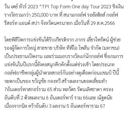
•
เกม
ขณะที่ สัญชัย หาญปิยนันท์ แรงจัดไม่แพ้กันคว้าแชมป์สมัครเล่น
•
วิทยาศาสตร์
ไปครอง
•
SMEs
การแข่งขันกอล์ฟอาชีพ รายการใหญ่แห่งปี ทีพีไอ ท็อปฟอร์ม
•
หุ้น
วัน เดย์ ทัวร์ 2023 “TPI Top Form One day Tour 2023 ชิงเงิน
•
อินโดจีน
รางวัลรวมกว่า 250,000 บาท ที่ สนามกอล์ฟ รอยัลฮิลส์ กอล์ฟ
•
กองทุนรวม
รีสอร์ท แอนด์ สปา จังหวัดนครนายก เมื่อวันที่ 29 ส.ค.2566
•
Celeb Online
•
Factcheck
โดยพิธีปิดการแข่งขันได้รับเกียรติจาก ภากร เลี่ยวไพรัตน์ ผู้ช่วย
•
ญี่ปุ่น
รองผู้จัดการใหญ่ สายขาย บริษัท ทีพีไอ โพลีน จำกัด (มหาชน)
•
News1
เป็นประธานเปิดงาน และร่วมมอบรางวัลแก่นักกอล์ฟ ซึ่งเกมการ
•
Gotomanager
แข่งขันในปีแรกนี้ยังคงสนุกคึกคักตั้งแต่ช่วงเช้า โดยประเภท
กอล์ฟอาชีพกลุ่มผู้นำดวลสกอร์กันอย่างดุเดือดก่อนแชมป์ ปีนี้
จะตกเป็นของ ขวัญชัย กองทวี สร้างผลงานยอดเยี่ยมทำ
7อันเดอร์พาสกอร์รวม 65 ส่วน พลวัตร รัตนเลิศธาดา ครอง