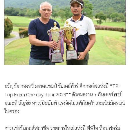
•
Good health & Well-being
357
•
Green Innovation & SD
•
Management & HR
•
MGR Live
•
Infographic
•
การเมือง
•
ท่องเที่ยว
•
กีฬา
•
ต่างประเทศ
•
Special Scoop
•
เศรษฐกิจ-ธุรกิจ
•
จีน
•
ชุมชน-คุณภาพชีวิต
•
อาชญากรรม
ขวัญชัย กองทวี ผงาดแชมป์ วันเดย์ทัวร์ ศึกกอล์ฟแห่งปี “TPI
•
Motoring
Top Form One day Tour 2023" " ด้วยผลงาน 7 อันเดอร์พาร์