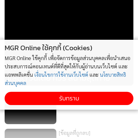
ข่าวที่เกี่ยวข้อง
MGR Online ใช้คุกกี้ (Cookies)
MGR Online ใช้คุกกี้ เพื่อจัดการข้อมูลส่วนบุคคลเพื่อนำเสนอ
ประสบการณ์คอนเทนต์ที่ดีที่สุดให้กับผู้อ่านบนเว็บไซต์ และ
แอพพลิเคชั่น
เงื่อนไขการใช้งานเว็บไซต์
และ
นโยบายสิทธิ
ส่วนบุคคล
191
รับทราบ
“ภาสเมธ” คว้าแชมป์ เอสเอที-ไทย
แลนด์ วันเดย์ ทัวร์ สนามสุดท้าย
ภากร เลี่ยวไพรัตน์ ผู้ช่วยรองผู้จัดการใหญ่ สายขาย บริษัท ทีพี
ไอ โพลีน จำกัด (มหาชน) เป็นประธานเปิดงาน และร่วมมอบ
รางวัลแก่นักกอล์ฟ
[ข้อมูลที่ถูกลบ]