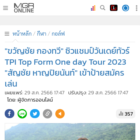
•
หน้าหลัก
•
ทันเหตุการณ์
•
ภาคใต้
•
ภูมิภาค
•
Online Section
หน้าหลัก
กีฬา
กอล์ฟ
•
บันเทิง
•
ผู้จัดการรายวัน
"ขวัญชัย กองทวี" ซิวแชมป์วันเดย์ทัวร์
•
คอลัมนิสต์
TPI Top Form One day Tour 2023
•
ละคร
"สัญชัย หาญปิยนันท์" เข้าป้ายสมัคร
•
CbizReview
เล่น
•
Cyber BIZ
เผยแพร่:
29 ส.ค. 2566 17:47
ปรับปรุง:
29 ส.ค. 2566 17:47
•
ผู้จัดกวน
โดย: ผู้จัดการออนไลน์