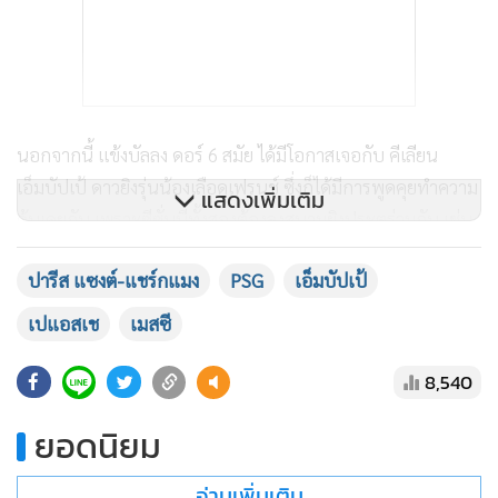
นอกจากนี้ แข้งบัลลง ดอร์ 6 สมัย ได้มีโอกาสเจอกับ คีเลียน
เอ็มบัปเป้ ดาวยิงรุ่นน้องเลือดเฟรนช์ ซึ่งก็ได้มีการพูดคุยทำความ
แสดงเพิ่มเติม
คุ้นเคยกัน เพราะซีซั่นนี้ทั้งสองต้องลงสนามยิงประตูร่วมกัน เช่น
เดียวกับ เนย์มาร์ ที่จะมาประสานพลังซัลโว
ปารีส แซงต์-แชร์กแมง
PSG
เอ็มบัปเป้
สำหรับ เมสซี มีโอกาสลงสนามนัดแรกให้ ปารีส แซงต์-แชร์กแมง
เปแอสเช
เมสซี
ในศึก ลีก เอิง ฝรั่งเศส แบบทันที หากผ่านความฟิตสำหรับเกม
เจอกับ สตาร์สบูร์ก วันที่ 14 สิงหาคม นี้
8,540
ยอดนิยม
Lionel Messi 🇦🇷 in training for Paris Saint-
Germain.
#PSG
pic.twitter.com/8rjGNsCTJu
—
อ่านเพิ่มเติม