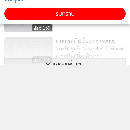
ตั้งเวลารอ "เมสซี" บอกแล้วจะลง
รับทราบ
เตะให้ PSG นัดแรกตอนไหน?
6,159
ทางการแล้ว!! สิ้นสุดการรอคอย
"เมสซี่" ชูเสื้อ "เปแอสเช" รับคือแช
ปเตอร์ใหม่ที่สุดท้าทาย
6,968
แสดงเพิ่มเติม
“บาร์ซา” ขวาง “เมสซี” ย้ายทีม
โวย “เปแอสเช” รายจ่ายอื้อซ่า ผิด
กฎการเงิน
11,899