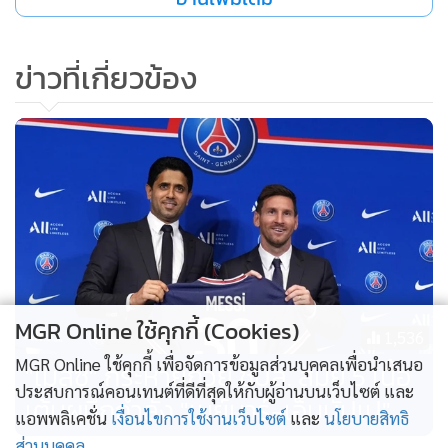
RouteOneFootball (@Route1futbol)
August 12,
2021
ข่าวที่เกี่ยวข้อง
MGR Online ใช้คุกกี้ (Cookies)
1,536
MGR Online ใช้คุกกี้ เพื่อจัดการข้อมูลส่วนบุคคลเพื่อนำเสนอ
"เมสซี" กระหายถ้วย ชปล. สมัย 5 เนื้อ
ประสบการณ์คอนเทนต์ที่ดีที่สุดให้กับผู้อ่านบนเว็บไซต์ และ
เต้นผนึกกำลัง "เนย์มาร์-เอ็มบัปเป"
แอพพลิเคชั่น
เงื่อนไขการใช้งานเว็บไซต์
และ
นโยบายสิทธิ
ส่วนบุคคล