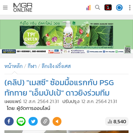
•
หน้าหลัก
•
ทันเหตุการณ์
•
ภาคใต้
•
ภูมิภาค
•
Online Section
หน้าหลัก
กีฬา
ลีกเอิง ฝรั่งเศส
•
บันเทิง
•
ผู้จัดการรายวัน
(คลิป) "เมสซี" ซ้อมมื้อแรกกับ PSG
•
คอลัมนิสต์
ทักทาย "เอ็มบัปเป้" ดาวยิงร่วมทีม
•
ละคร
เผยแพร่:
12 ส.ค. 2564 21:31
ปรับปรุง:
12 ส.ค. 2564 21:31
•
CbizReview
โดย: ผู้จัดการออนไลน์
•
Cyber BIZ
8,540
•
ผู้จัดกวน