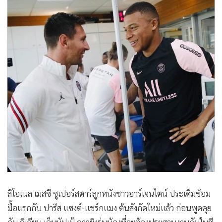
•
Good health & Well-being
•
Green Innovation & SD
•
Management & HR
•
MGR Live
•
Infographic
•
การเมือง
•
ท่องเที่ยว
•
กีฬา
•
ต่างประเทศ
•
Special Scoop
•
เศรษฐกิจ-ธุรกิจ
•
จีน
•
ชุมชน-คุณภาพชีวิต
ลิโอเนล เมสซี ซูเปอร์สตาร์ลูกหนังชาวอาร์เจนไตน์ ประเดิมซ้อม
•
อาชญากรรม
มื้อแรกกับ ปารีส แซงต์-แชร์กแมง ต้นสังกัดใหม่แล้ว ก่อนพูดคุย
•
Motoring
กับ คีเลียน เอ็มบัปเป้ ดาวยิงรุ่นน้องที่จะต้องประสานงานกันในซี